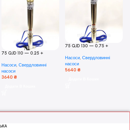
75 QJD 130 — 0.75 +
контроль боксу,Польща!
75 QJD 110 — 0.25 +
Насоси
,
Свердловинні
контроль бокс Польща!
насоси
Насоси
,
Свердловинні
Мідь!
5640
₴
насоси
3640
₴
Додати В Кошик
Додати В Кошик
ЬКА