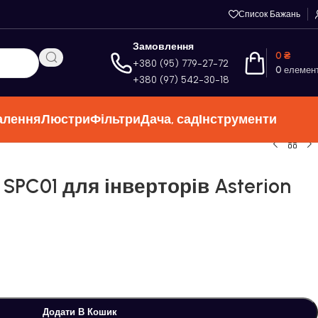
Список Бажань
Замовлення
0
₴
+380 (95) 779-27-72
0
елемен
+380 (97) 542-30-18
алення
Люстри
Фільтри
Дача, сад
Інструменти
SPC01 для інверторів Asterion
Додати В Кошик