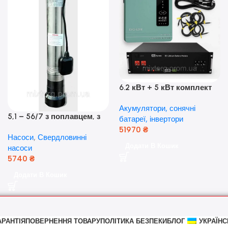
6.2 кВт + 5 кВт комплект
резервного живлення|
Акумулятори, сонячні
Гібридний інвертор Anern
5,1 – 56/7 з поплавцем, з
батареї, інвертори
та акумулятор Dyness, 50А
нижнім забором води
51970
₴
Насоси
,
Свердловинні
(оригінал Польща)
Додати В Кошик
насоси
5740
₴
Додати В Кошик
АРАНТІЯ
ПОВЕРНЕННЯ ТОВАРУ
ПОЛІТИКА БЕЗПЕКИ
БЛОГ
УКРАЇНС