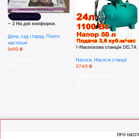
РОЗПРОДАНО
– 2 На дві конфорки,
скляна поверхня, з п’єзо-
Дача, сад і город
,
Плити
розпалюванням.
настільні
1-Насоскова станція DELTA
1690
₴
JET 100 A (a) (24 Літра, 1.1
Читати Далі
Насоси
,
Насосні станції
кВт) ( Польща)
3740
₴
Додати В Кошик
ПРО НАС
Г