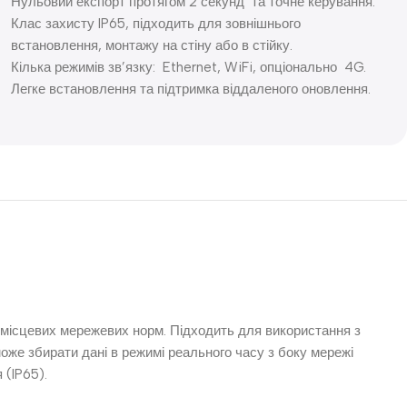
Нульовий експорт протягом 2 секунд та точне керування.
Клас захисту IP65, підходить для зовнішнього
встановлення, монтажу на стіну або в стійку.
Кілька режимів зв’язку: Ethernet, WiFi, опціонально 4G.
Легке встановлення та підтримка віддаленого оновлення.
місцевих мережевих норм. Підходить для використання з
же збирати дані в режимі реального часу з боку мережі
 (IP65).