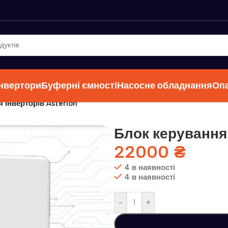
інвертори
Буферні ємності
Насосне обладнання
Оп
 інверторів Asterion
Блок керування 
22000
₴
4 в наявності
4 в наявності
-
+