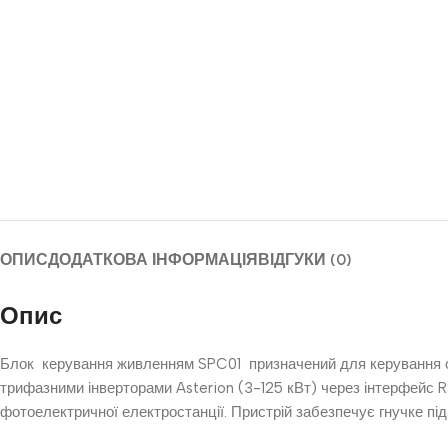
ОПИС
ДОДАТКОВА ІНФОРМАЦІЯ
ВІДГУКИ (0)
Опис
Блок керування живленням SPC01 призначений для керування о
трифазними інверторами Asterion (3-125 кВт) через інтерфейс R
фотоелектричної електростанції. Пристрій забезпечує гнучке пі