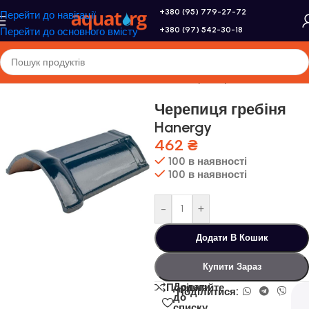
+380 (95) 779-27-72
Перейти до навігації
+380 (97) 542-30-18
Перейти до основного вмісту
Головна
/
Altek
/
Сонячні панелі
/
Сонячна черепиця
Черепиця гребіня
Hanergy
462
₴
100 в наявності
100 в наявності
-
+
Додати В Кошик
Купити Зараз
Додати
Порівняйте
Поділитися:
до
списку