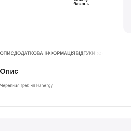
бажань
ОПИС
ДОДАТКОВА ІНФОРМАЦІЯ
ВІДГУКИ (0)
Опис
Черепиця гребіня Hanergy