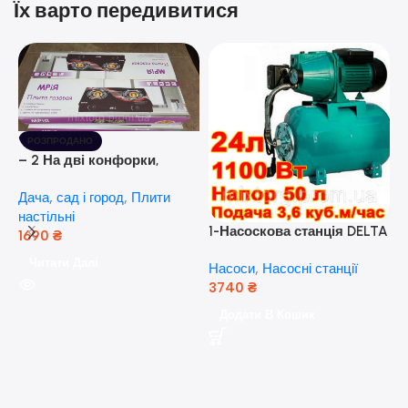
Їх варто передивитися
РОЗПРОДАНО
– 2 На дві конфорки,
скляна поверхня, з п’єзо-
Дача, сад і город
,
Плити
розпалюванням.
настільні
1-Насоскова станція DELTA
1690
₴
JET 100 A (a) (24 Літра, 1.1
Читати Далі
Насоси
,
Насосні станції
кВт) ( Польща)
3740
₴
5
Додати В Кошик
н
Н
(
н