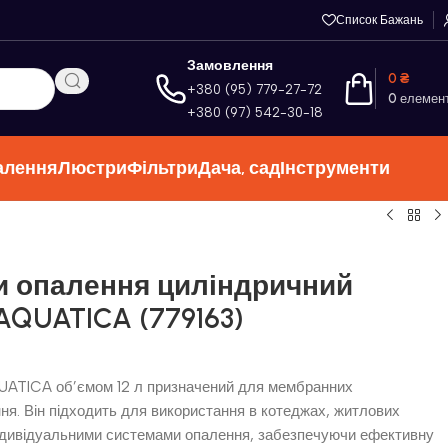
Список Бажань
Замовлення
0
₴
+380 (95) 779-27-72
0
елемен
+380 (97) 542-30-18
алення
Люстри
Фільтри
Дача, сад
Інструменти
и опалення циліндричний
 AQUATICA (779163)
UATICA об’ємом 12 л призначений для мембранних
я. Він підходить для використання в котеджах, житлових
індивідуальними системами опалення, забезпечуючи ефективну