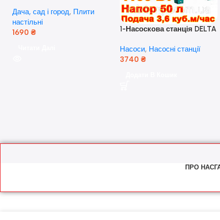
скляна поверхня, з п’єзо-
Дача, сад і город
,
Плити
розпалюванням.
настільні
1-Насоскова станція DELTA
1690
₴
JET 100 A (a) (24 Літра, 1.1
Читати Далі
Насоси
,
Насосні станції
кВт) ( Польща)
3740
₴
Додати В Кошик
ПРО НАС
Г