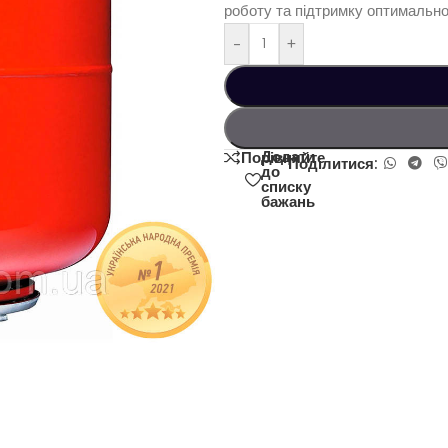
роботу та підтримку оптимально
-
+
Додати
Порівняйте
Поділитися:
до
списку
бажань