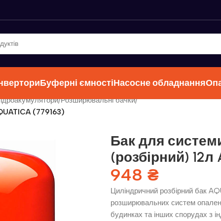
інвертори
Буферні ємності
Насосне обладнання
Оп
гідроакумулятори
/
Розширювальні бачки
/
AQUATICA (779163)
Бак для систем
(розбірний) 12л
948
₴
Циліндричний розбірний бак AQ
розширювальних систем опаленн
будинках та інших спорудах з 