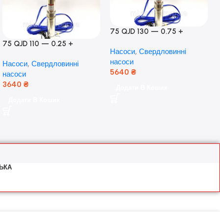
75 QJD 130 — 0.75 +
контроль боксу,Польща!
75 QJD 110 — 0.25 +
Насоси
,
Свердловинні
контроль бокс Польща!
насоси
Насоси
,
Свердловинні
Мідь!
5640
₴
насоси
3640
₴
Додати В Кошик
Додати В Кошик
ЬКА