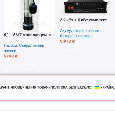
6.2 кВт + 5 кВт комплект
резервного живлення|
Акумулятори, сонячні
Гібридний інвертор Anern
5,1 – 56/7 з поплавцем, з
батареї, інвертори
та акумулятор Dyness, 50А
нижнім забором води
51970
₴
Насоси
,
Свердловинні
(оригінал Польща)
Додати В Кошик
насоси
5740
₴
Додати В Кошик
АРАНТІЯ
ПОВЕРНЕННЯ ТОВАРУ
ПОЛІТИКА БЕЗПЕКИ
БЛОГ
УКРАЇНС