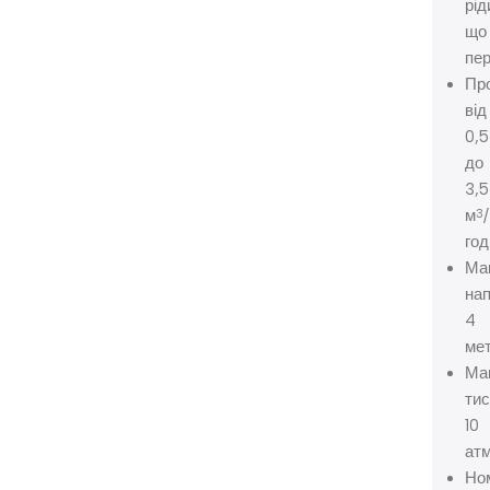
рід
що
пер
Про
від
0,5
до
3,5
м
/
3
год
Ма
нап
4
мет
Ма
тис
10
ат
Но