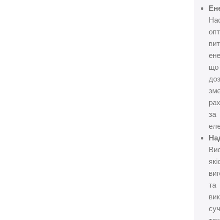
Ен
На
опт
ви
ене
що
до
зм
ра
за
еле
Над
Ви
які
ви
та
ви
су