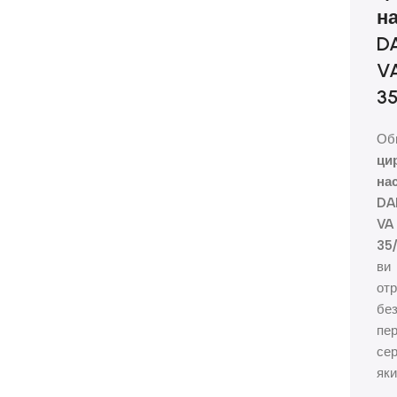
н
D
V
35
Об
ци
на
DA
VA
35
ви
от
без
пер
се
яки