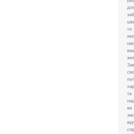
рі
дл
за
шв
та
які
наг
ва
жит
За
сво
по
ха
та
над
ви
зм
від
сп