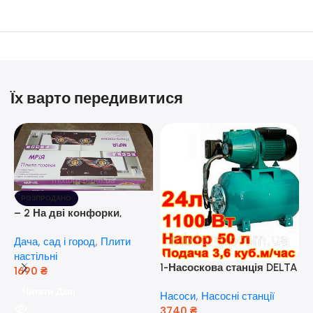
Їх варто передивитися
РОЗПРОДАНО
– 2 На дві конфорки,
скляна поверхня, з п’єзо-
Дача, сад і город
,
Плити
розпалюванням.
настільні
1-Насоскова станція DELTA
1690
₴
JET 100 A (a) (24 Літра, 1.1
Читати Далі
Насоси
,
Насосні станції
кВт) ( Польща)
3740
₴