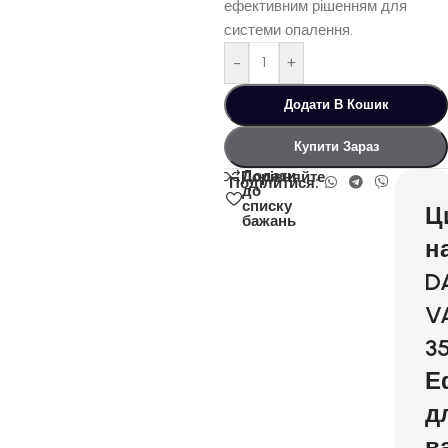
ефективним рішенням для
системи опалення.
-
+
Додати В Кошик
Купити Зараз
Додати
Порівняйте
Поділитися:
до
списку
Ц
бажань
н
D
V
35
Е
д
в