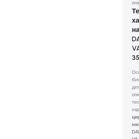
опа
Те
х
н
D
V
35
Ос
бі
де
оп
тех
ха
ци
на
DA