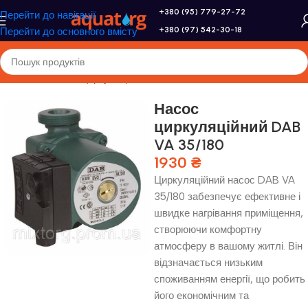
+380 (95) 779-27-72
Перейти до навігації
+380 (97) 542-30-18
Перейти до основного вмісту
Головна
/
Насоси
/
Циркуляційні насоси
Насос
циркуляційний DAB
VA 35/180
1930
₴
Циркуляційний насос DAB VA
35/180 забезпечує ефективне і
швидке нагрівання приміщення,
створюючи комфортну
атмосферу в вашому житлі. Він
відзначається низьким
споживанням енергії, що робить
його економічним та