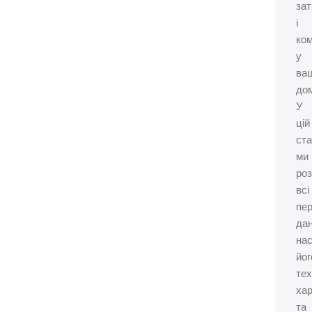
за
і
ко
у
ва
дом
У
цій
ста
ми
ро
всі
пе
да
нас
йог
тех
ха
та