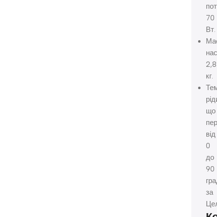
пот
70
Вт.
Ма
нас
2,8
кг.
Те
рід
що
пер
від
0
до
90
гра
за
Цел
К