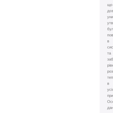
що
до
ун
ут
бу
пов
в
сис
та
за
рів
роз
те
в
усі
пр
Ос
да