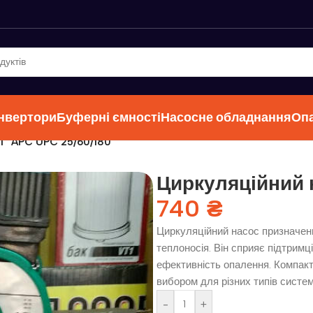
інвертори
Буферні ємності
Насосне обладнання
Оп
l” APC UPC 25/60/180
Циркуляційний н
740
₴
Циркуляційний насос призначен
теплоносія. Він сприяє підтрим
ефективність опалення. Компакт
вибором для різних типів систе
-
+