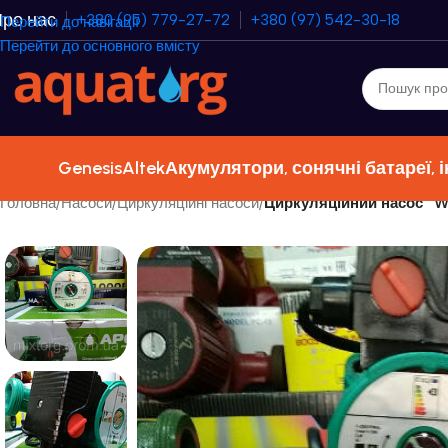
ро нас
+380 (95) 779-27-72
+380 (97) 542-30-18
Перейти до навігації
Перейти до основного вмісту
Genesis
Altek
Акумулятори, сонячні батареї, 
Головна
/
Насоси
/
Циркуляційні насоси
/
Циркуляційний насос “W