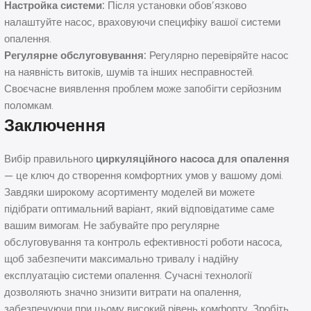
Настройка системи:
Після установки обов’язково
налаштуйте насос, враховуючи специфіку вашої системи
опалення.
Регулярне обслуговування:
Регулярно перевіряйте насос
на наявність витоків, шумів та інших несправностей.
Своєчасне виявлення проблем може запобігти серйозним
поломкам.
Заключення
Вибір правильного
циркуляційного насоса для опалення
— це ключ до створення комфортних умов у вашому домі.
Завдяки широкому асортименту моделей ви можете
підібрати оптимальний варіант, який відповідатиме саме
вашим вимогам. Не забувайте про регулярне
обслуговування та контроль ефективності роботи насоса,
щоб забезпечити максимально тривалу і надійну
експлуатацію системи опалення. Сучасні технології
дозволяють значно знизити витрати на опалення,
забезпечуючи при цьому високий рівень комфорту. Зробіть