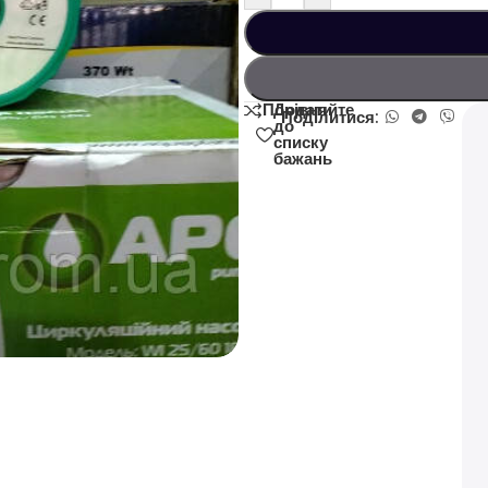
Додати
Порівняйте
Поділитися:
до
списку
бажань