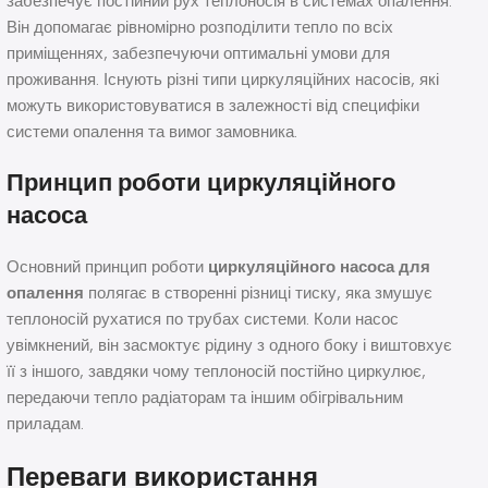
забезпечує постійний рух теплоносія в системах опалення.
Він допомагає рівномірно розподілити тепло по всіх
приміщеннях, забезпечуючи оптимальні умови для
проживання. Існують різні типи циркуляційних насосів, які
можуть використовуватися в залежності від специфіки
системи опалення та вимог замовника.
Принцип роботи циркуляційного
насоса
Основний принцип роботи
циркуляційного насоса для
опалення
полягає в створенні різниці тиску, яка змушує
теплоносій рухатися по трубах системи. Коли насос
увімкнений, він засмоктує рідину з одного боку і виштовхує
її з іншого, завдяки чому теплоносій постійно циркулює,
передаючи тепло радіаторам та іншим обігрівальним
приладам.
Переваги використання