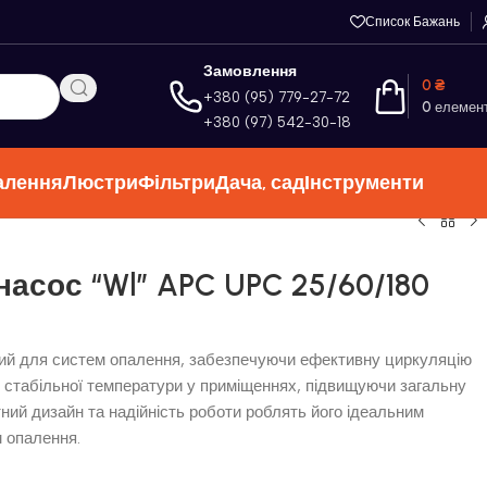
Список Бажань
Замовлення
0
₴
+380 (95) 779-27-72
0
елемен
+380 (97) 542-30-18
алення
Люстри
Фільтри
Дача, сад
Інструменти
асос “Wl” APC UPC 25/60/180
ий для систем опалення, забезпечуючи ефективну циркуляцію
ці стабільної температури у приміщеннях, підвищуючи загальну
ний дизайн та надійність роботи роблять його ідеальним
м опалення.