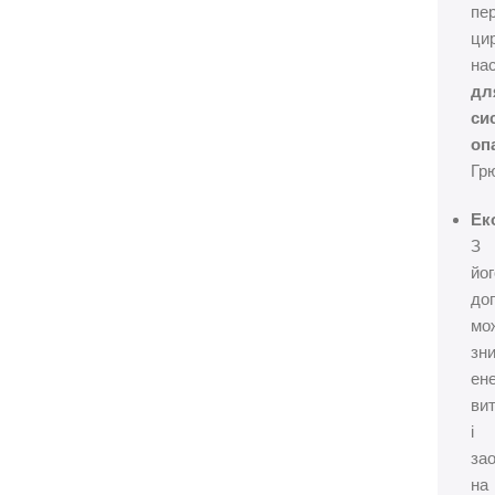
пе
ци
на
дл
си
оп
Гр
Ек
З
йог
до
мо
зн
ене
ви
і
за
на