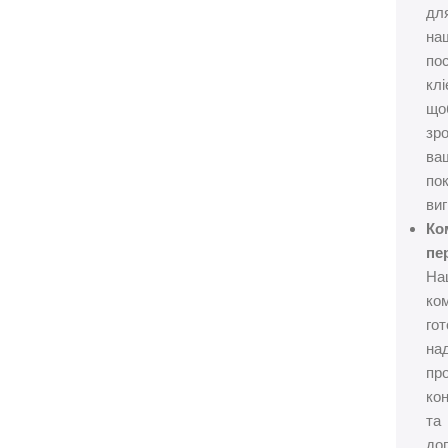
дл
на
пос
клі
що
зр
ва
по
виг
Ко
пе
На
ко
гот
на
пр
ко
та
до