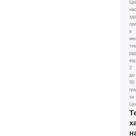
Це
на
зд
пр
в
ме
те
рід
від
2
до
110
гра
за
Це
Т
х
н