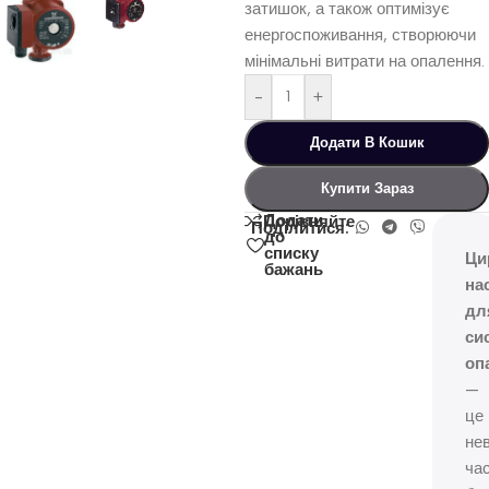
затишок, а також оптимізує
енергоспоживання, створюючи
мінімальні витрати на опалення.
-
+
Додати В Кошик
Купити Зараз
Додати
Порівняйте
Поділитися:
до
списку
Ци
бажань
на
дл
си
оп
—
це
нев
ча