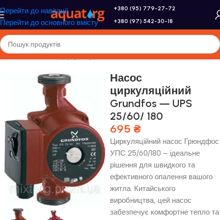
+380 (95) 779-27-72
Перейти до навігації
+380 (97) 542-30-18
Перейти до основного вмісту
Головна
/
Насоси
/
Циркуляційні насоси
Насос
циркуляційний
Grundfos — UPS
25/60/ 180
695
₴
Циркуляційний насос Грюндфос
УПС 25/60/180 – ідеальне
рішення для швидкого та
ефективного опалення вашого
житла. Китайського
виробництва, цей насос
забезпечує комфортне тепло та