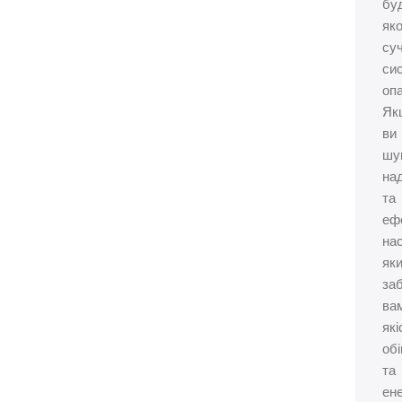
бу
яко
су
си
оп
Як
ви
шу
на
та
еф
нас
як
за
ва
які
обі
та
ен