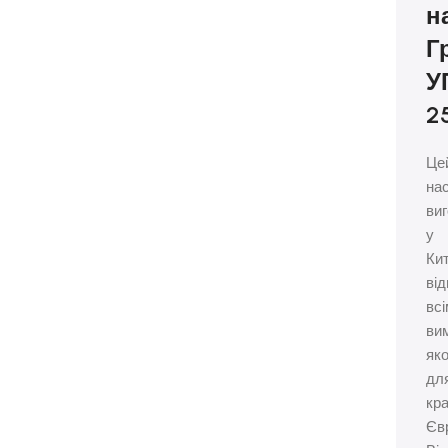
н
Г
У
2
Це
нас
ви
у
Кит
від
всі
ви
яко
дл
кра
Єв