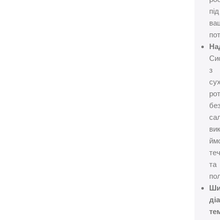
під
ва
пот
На
Си
з
су
ро
бе
сал
ви
ймо
теч
та
по
Ши
ді
те