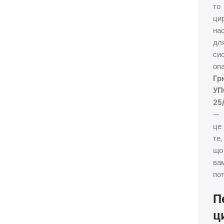
то
ци
на
дл
си
оп
Гр
УП
25
—
це
те,
що
ва
пот
П
ц