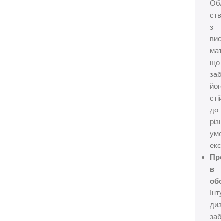
Об
ст
з
вис
мат
що
за
йог
сті
до
різ
ум
екс
Пр
в
об
Інт
ди
за