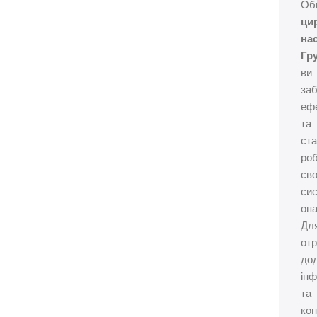
Об
ци
на
Гр
ви
за
еф
та
ста
ро
сво
си
опа
Дл
от
дод
інф
та
кон