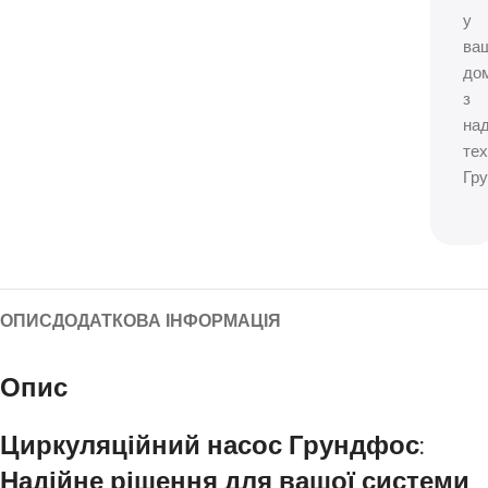
у
ва
дом
з
на
тех
Гр
ОПИС
ДОДАТКОВА ІНФОРМАЦІЯ
Опис
Циркуляційний насос Грундфос:
Надійне рішення для вашої системи