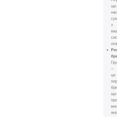
що
на
сум
з
ва
си
опа
Ре
бр
Гр
–
це
пер
бр
що
пр
ви
які