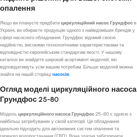
опалення
Якщо ви плануєте придбати
циркуляційний насос Грундфос
в
Україні, ви обираєте продукцію одного з найвідоміших брендів у
сфері насосного обладнання. Грундфос відомий своєю
надійністю, високими технологічними характеристиками та
відповідністю європейським стандартам якості. У нашому
каталозі ви знайдете широкий асортимент моделей, які
відповідатимуть усім вашим потребам. Більше моделей можна
знайти на нашій сторінці
насосів
.
Огляд моделі циркуляційного насоса
Грундфос 25-80
Модель
циркуляційного насоса Грундфос
25-80 є однією з
найбільш затребуваних у своїй категорії. Це обладнання
ідеально підходить для автономних систем опалення та
гарячого водопостачання (ГВП). Вона здатна забезпечити