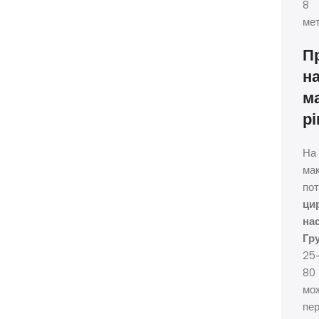
8
мет
П
н
м
рі
На
ма
пот
ци
на
Гр
25
80
мо
пе