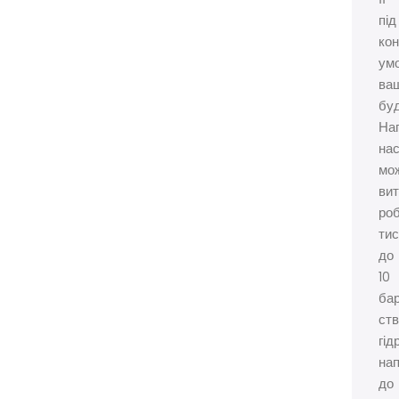
під
кон
ум
ва
буд
На
на
мо
ви
ро
тис
до
10
бар
ст
гід
нап
до