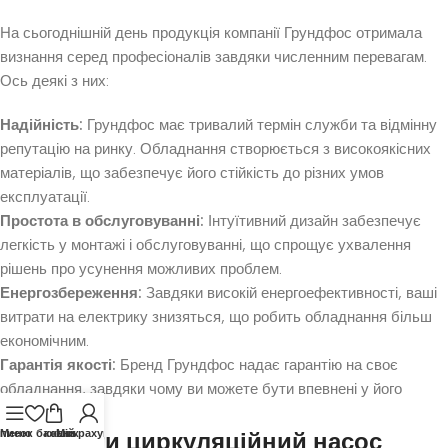
На сьогоднішній день продукція компанії Грундфос отримала
визнання серед професіоналів завдяки численним перевагам.
Ось деякі з них:
Надійність:
Грундфос має тривалий термін служби та відмінну
репутацію на ринку. Обладнання створюється з високоякісних
матеріалів, що забезпечує його стійкість до різних умов
експлуатації.
Простота в обслуговуванні:
Інтуїтивний дизайн забезпечує
легкість у монтажі і обслуговуванні, що спрощує ухвалення
рішень про усунення можливих проблем.
Енергозбереження:
Завдяки високій енергоефективності, ваші
витрати на електрику знизяться, що робить обладнання більш
економічним.
Гарантія якості:
Бренд Грундфос надає гарантію на своє
обладнання, завдяки чому ви можете бути впевнені у його
якості.
писок бажань
Меню
Як обрати циркуляційний насос
кошик
Мій рахунок