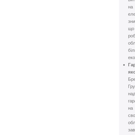
на
ел
зни
що
ро
об
бі
еко
Га
яко
Бр
Гр
на
гар
на
св
об
за