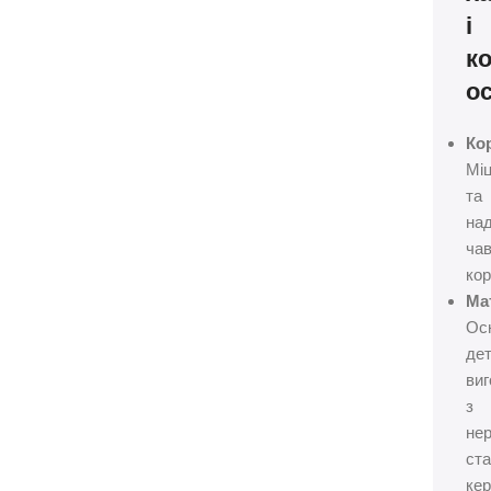
і
к
о
Ко
Мі
та
над
ча
кор
Ма
Ос
дет
ви
з
нер
ста
кер