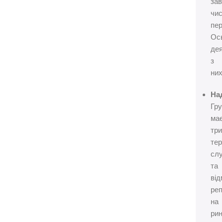
за
чи
пер
Ос
дея
з
них
Над
Гр
ма
тр
тер
сл
та
від
ре
на
рин