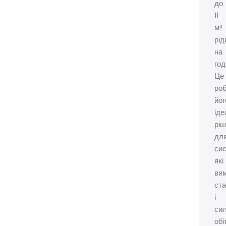
до
11
м³
рід
на
год
Це
ро
йог
ід
рі
дл
сис
які
ви
ста
і
си
обі