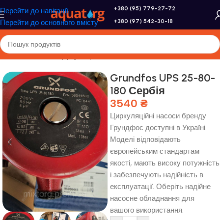
+380 (95) 779-27-72
Перейти до навігації
+380 (97) 542-30-18
Перейти до основного вмісту
Головна
/
Насоси
/
Циркуляційні насоси
Grundfos UPS 25-80-
180 Сербія
3540
₴
Циркуляційні насоси бренду
Грундфос доступні в Україні.
Моделі відповідають
європейським стандартам
якості, мають високу потужність
і забезпечують надійність в
експлуатації. Оберіть надійне
насосне обладнання для
вашого використання.