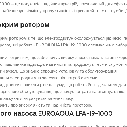
1000
– це потужний і надійний пристрій, призначений для ефекти
 забезпечує відмінну продуктивність і тривалий термін служби. 
мокрим ротором
крим ротором
є те, що електродвигун охолоджується рідиною, я
реваг, які роблять
EUROAQUA LPA-19-1000
оптимальним вибор
ним покриттям, що забезпечує високу зносостійкість та антикоро
о підшипника підвищує надійність та продовжує термін служби н
ий вузол, що значно спрощує установку та обслуговування.
ання електродвигуна залежно від потреб системи.
 дозволяє знизити рівень шуму, що робить його ідеальним для
ервісного обслуговування, що знижує витрати на експлуатацію.
щаджувати на рахунках за електрику.
чить про високу якість та надійність пристрою.
ного насоса EUROAQUA LPA-19-1000
их технічних характеристик, які підтверджують його ефективність