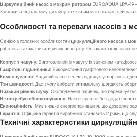
Циркуляційний насос з мокрим ротором
EUROAQUA LPA-19-
Завдяки спеціальному дизайну та якісним матеріалам, цей насос
Особливості та переваги насосів з 
Однією з головних особливостей
циркуляційного насоса з мо
роботи, а також знизити ризик перегріву. Ось кілька ключових пе
Корпус з чавуну:
Виготовлений із чавуну із захисним катафорез
Графітові підшипники:
Використання графітового наполегливог
Компонування:
Водяний насос і електродвигун утворюють єдин
Три швидкості:
Дає змогу вибрати оптимальну швидкість оберт
Низький рівень шуму:
Охолодження рідиною, що перекачується,
Не потребує обслуговування:
Насос працює без додаткового с
Економічність:
Має низьке енергоспоживання, що дозволяє зао
Гарантія:
Офіційна гарантія виробника становить 2 роки, що свід
Технічні характеристики циркуляцій
Циркуляційний насос
EUROAQUA LPA-19-1000
має ряд важлив