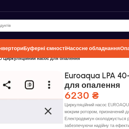
інвертори
Буферні ємності
Насосне обладнання
Оп
0 Циркуляційний насос для опалення
Euroaqua LPA 40
для опалення
6230
₴
Циркуляційний насос EUROAQUA
мокрим ротором, призначений дл
Електродвигун охолоджується р
забезпечуючи надійну та ефекти