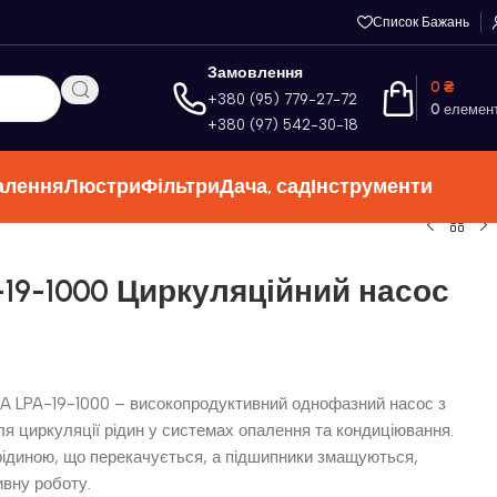
Список Бажань
Замовлення
0
₴
+380 (95) 779-27-72
0
елемен
+380 (97) 542-30-18
алення
Люстри
Фільтри
Дача, сад
Інструменти
-19-1000 Циркуляційний насос
 LPA-19-1000 – високопродуктивний однофазний насос з
я циркуляції рідин у системах опалення та кондиціювання.
ідиною, що перекачується, а підшипники змащуються,
вну роботу.