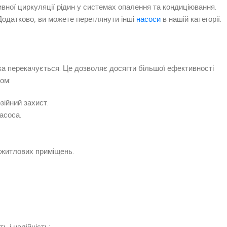
вної циркуляції рідин у системах опалення та кондиціювання.
Додатково, ви можете переглянути інші
насоси
в нашій категорії.
ка перекачується. Це дозволяє досягти більшої ефективності
ом:
зійний захист.
асоса.
 житлових приміщень.
 і надійність: