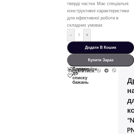
тверді частки. Має спеціальні
конструктивні характеристики
для ефективної роботи в
складних умовах.
-
+
Додати В Кошик
Купити Зараз
Додати
Порівняйте
Поділитися:
до
списку
Д
бажань
н
д
к
“
P