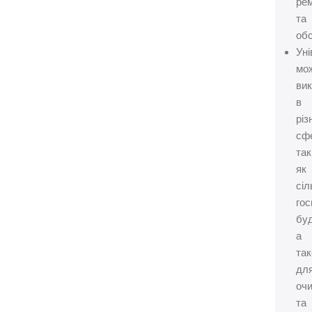
рем
та
обс
Уні
мо
ви
в
різ
сф
так
як
сіл
гос
буд
а
та
дл
оч
та