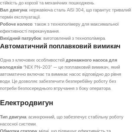
стійкість до корозії та механічних пошкоджень.
Вал двигуна
: нержавіюча сталь AISI 304, що гарантує тривалий
термін експлуатації.
Робоче колесо
: також з технополімеру для максимальної
ефективності перекачування.
Вихідний патрубок
: виготовлений з технополімера.
Автоматичний поплавковий вимикач
Одна з ключових особливостей
дренажного насоса для
колодязів
“NEK PN-203” — це поплавковий вимикач, який
автоматично включає та вимикає насос відповідно до рівня
води. Це дозволяє забезпечити безперебійну роботу без
потреби безпосереднього втручання з боку оператора.
Електродвигун
Тип двигуна
: асинхронний, що забезпечує стабільну роботу
насосної системи.
Обмотки статора
: мідні, що підвищує ефективність та