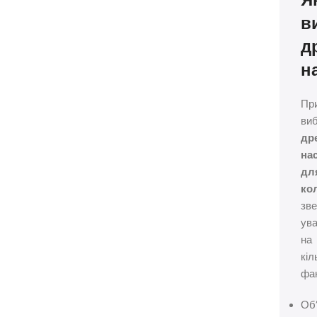
в
д
н
Пр
виб
др
на
дл
ко
зве
ува
на
кіл
фак
Об