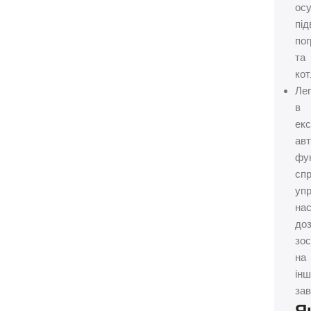
ос
під
пог
та
кот
Лег
в
екс
авт
фун
сп
упр
на
до
зо
на
ін
зав
Я