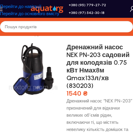
+380 (95) 779-27-72
Перейти до навігації
+380 (97) 542-30-18
Перейти до основного вмісту
Головна
/
Насоси
/
Дренажні насоси
Дренажний насос
NEK PN-203 садовий
для колодязів 0.75
кВт Нмах8м
Qmax133л/хв
(830203)
1540
₴
Дренажний насос “NEK PN-203”
призначений для відкачки
великих об’ємів рідин,
включаючи ті, що містять
невелику кількість домішок та