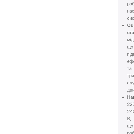
ро
нас
сис
Об
ст
мід
що
пі
еф
та
три
сл
дви
На
22
24
В,
що
ро