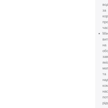
во
за
ко
пр
час
Мін
ви
на
обс
за
які
ма
та
на
ко
на
по
рід