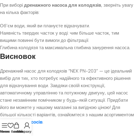
При виборі
дренажного насоса для колодязів
, зверніть увагу
на кілька факторів:
Об’єм води, який ви плануєте відкачувати.
Наявність твердих часток у воді: чим більше часток, тим
вищими повинні бути вимоги до фільтрації.
Глибина колодязя та максимальна глибина занурення насоса.
Висновок
Дренажний насос для колодязів “NEK PN-203” — це ідеальний
вибір для тих, хто потребує надійного та ефективного рішення
для відкачування води. Завдяки своїй конструкції,
автоматичному управлінню та потужному двигуну, цей насос
стане незамінним помічником у будь-якій ситуації. Придбати
його ви можете у нашому магазині за вигідною ціною! Для
більшої кількості варіантів, ознайомтеся з нашим асортиментом
дренажних насосів
.
писок бажань
Меню
кошик
Мій рахунок