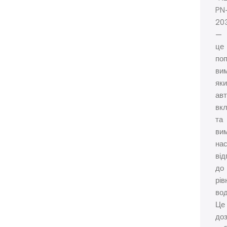
PN
20
—
це
по
ви
як
ав
вк
та
ви
на
від
до
рів
вод
Це
до