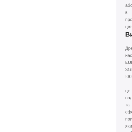
аб
в
пр
ціл
В
Др
на
EU
SG
10
–
це
над
та
еф
при
як