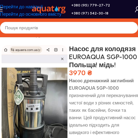
+380 (95) 779-27-72
Перейти до навігації
+380 (97) 542-30-18
Перейти до основного вмісту
Головна
/
Насоси
/
Дренажні насоси
Насос для колодязя
EUROAQUA SGP-1000
Польща! мідь!
3970
₴
Насос дренажний заглибний
EUROAQUA SGP-1000
призначений для перекачування
чистої води з різних ємностей,
таких як басейни, бочки та
ванни. Цей продуктивний насос
ідеально підходить для
швидкого і ефективного