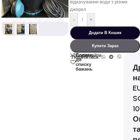
відкачування води з різних
джерел.
-
+
Додати В Кошик
Купити Зараз
Додати
Порівняйте
Поділитися:
до
списку
Д
бажань
н
E
S
1
О
т
п