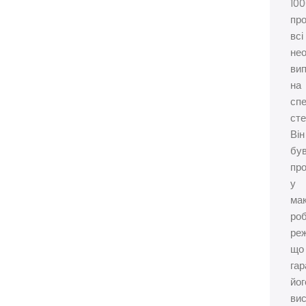
10
пр
всі
нео
ви
на
спе
сте
Він
бу
пр
у
ма
ро
ре
що
гар
йог
ви