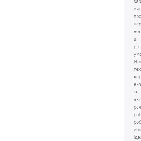
за
ви
про
пе
во
в
різ
ум
Йо
тех
хар
еко
та
ав
ре
ро
ро
йог
ід