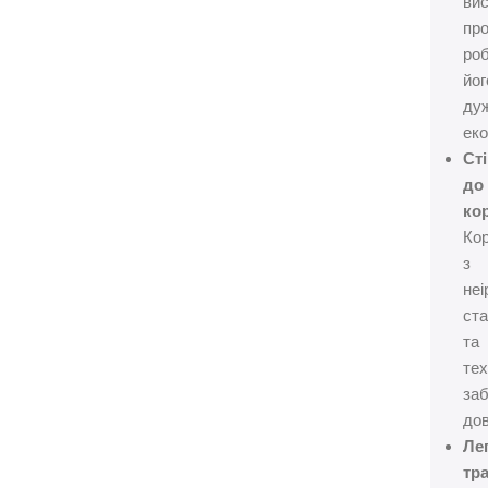
вис
про
ро
йог
ду
ек
Сті
до
кор
Ко
з
неі
ста
та
те
за
дов
Ле
тр