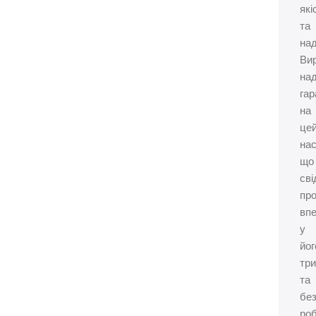
які
та
над
Ви
на
гар
на
це
нас
що
сві
пр
впе
у
йог
три
та
без
роб