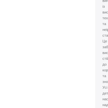
ви
із
ви
те
та
неі
ста
Це
за
ви
сті
до
кор
та
зно
Усі
дет
на
над