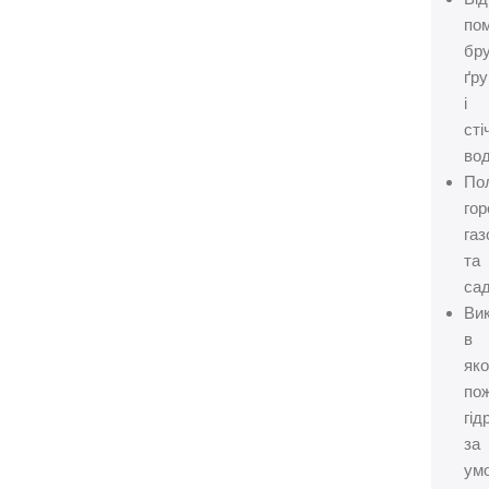
по
бр
ґр
і
сті
вод
По
гор
газ
та
сад
Ви
в
яко
по
гід
за
ум