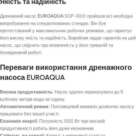
Якість та надійність
Дренажний насос
EUROAQUA
SGP-1000 пройшов всі необхідні
випробування на спеціалізованих стендах. Він був
протестований у максимальних робочих режимах, що гарантує
його високу якість та надійність. Виробник надає гарантію на цей
насос, що свідчить про впевненість у його тривалій та
безвідмовній роботі.
Переваги використання дренажного
насоса
EUROAQUA
Висока продуктивність:
Насос здатен перекачувати до 5
кубічних метрів води за годину.
Автоматичний режим:
Поплавцевий вимикач дозволяє насосу
працювати без вашої участі.
Економія енергії:
Потужність 1000 Вт при високій
продуктивності робить його дуже економним.
Стійкість до корозії:
Корпус з неіржавкої сталі та