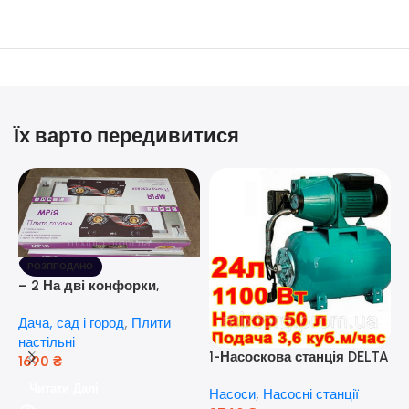
Їх варто передивитися
РОЗПРОДАНО
– 2 На дві конфорки,
скляна поверхня, з п’єзо-
Дача, сад і город
,
Плити
розпалюванням.
настільні
1-Насоскова станція DELTA
1690
₴
JET 100 A (a) (24 Літра, 1.1
Читати Далі
Насоси
,
Насосні станції
кВт) ( Польща)