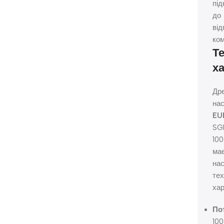
пі
до
від
ком
Те
х
Др
на
EU
SG
10
ма
нас
тех
хар
По
10