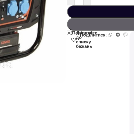
Додати
Порівняйте
Поділитися:
до
списку
бажань