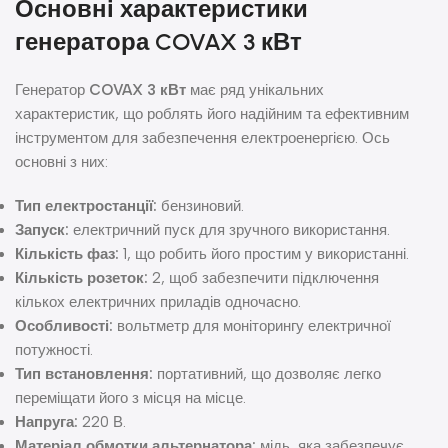
Основні характеристики
генератора
COVAX 3 кВт
Генератор
COVAX 3 кВт
має ряд унікальних
характеристик, що роблять його надійним та ефективним
інструментом для забезпечення електроенергією. Ось
основні з них:
Тип електростанції:
бензиновий.
Запуск:
електричний пуск для зручного використання.
Кількість фаз:
1, що робить його простим у використанні.
Кількість розеток:
2, щоб забезпечити підключення
кількох електричних приладів одночасно.
Особливості:
вольтметр для моніторингу електричної
потужності.
Тип встановлення:
портативний, що дозволяє легко
переміщати його з місця на місце.
Напруга:
220 В.
Матеріал обмотки альтернатора:
мідь, яка забезпечує