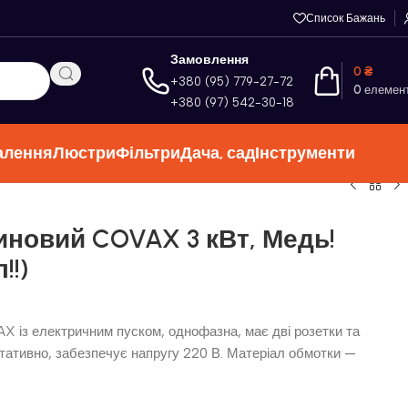
Список Бажань
Замовлення
0
₴
+380 (95) 779-27-72
0
елемен
+380 (97) 542-30-18
алення
Люстри
Фільтри
Дача, сад
Інструменти
иновий COVAX 3 кВт, Медь!
!!)
 із електричним пуском, однофазна, має дві розетки та
тативно, забезпечує напругу 220 В. Матеріал обмотки —