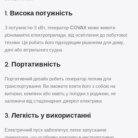
1. Висока потужність
З потужністю 3 кВт, генератор
COVAX
може живити
різноманітні електроприлади, від освітлення до побутової
техніки. Це робить його підходящим рішенням для дому,
дачі або вітрильного судна.
2. Портативність
Портативний дизайн робить генератор легким для
транспортування. Ви зможете взяти його з собою на
вилазки, кемпінги або навіть у поїздки з родиною, не
залежачи від стаціонарних джерел електрики.
3. Легкість у використанні
Електричний пуск забезпечує легке запускання
генератора, що особливо важливо в несприятливих