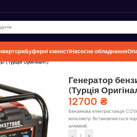
інвертори
Буферні ємності
Насосне обладнання
Оп
! (Турція Оригінал!!)
Генератор бенз
(Турція Оригінал
12700
₴
Бензинова електростанція COVAX
вольтметр. Встановлюється пор
алюміній.
-
+