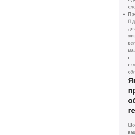
еле
Пр
Пі
дл
жи
ве
ма
і
ск
об
Я
п
о
г
Що
ва