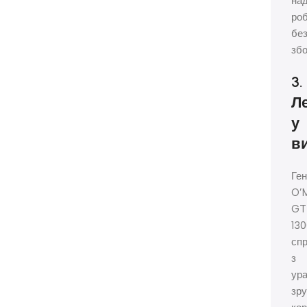
над
роб
бе
збо
3.
Ле
у
в
Ге
O’
GT
13
сп
з
ур
зру