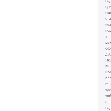
над
при
як
ст
не
по
у
різ
сф
дія
Як
ви
шу
ба
ген
зд
за
ел
над