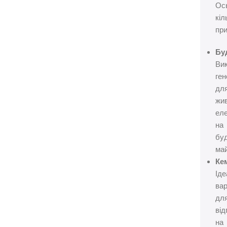
Ос
кіл
при
Бу
Ви
ге
дл
жи
еле
на
бу
ма
Кем
Ід
вар
дл
від
на