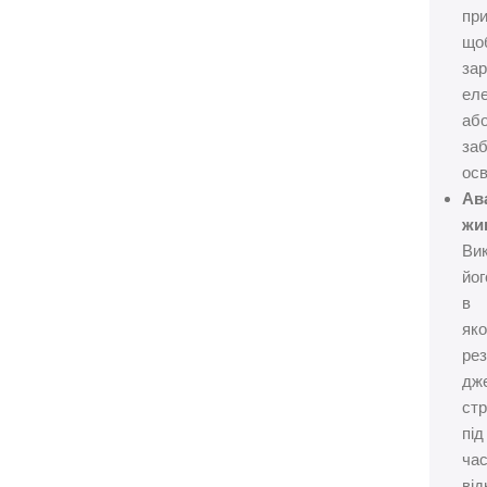
при
що
за
еле
аб
за
осв
Ав
жи
Ви
йог
в
яко
ре
дж
ст
під
ча
ві