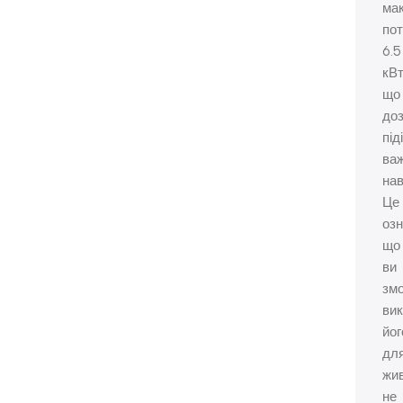
ма
пот
6.5
кВт
що
до
під
важ
на
Це
озн
що
ви
зм
ви
йог
дл
жи
не