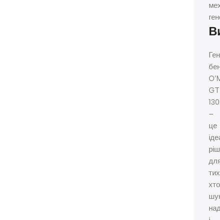
ме
ген
В
Ге
бе
O’
GT
13
–
це
ід
рі
дл
тих
хт
шу
над