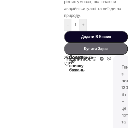
різних умовах, включаючи
аварійні ситуації та виїзди на
природу.
-
+
Додати В Кошик
Купити Зараз
Додати
Порівняйте
Поділитися:
до
списку
Ге
бажань
з
по
13
Вт
–
це
по
та