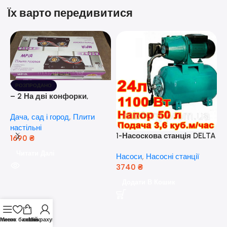
Їх варто передивитися
РОЗПРОДАНО
– 2 На дві конфорки,
скляна поверхня, з п’єзо-
Дача, сад і город
,
Плити
розпалюванням.
настільні
1-Насоскова станція DELTA
1690
₴
JET 100 A (a) (24 Літра, 1.1
Читати Далі
Насоси
,
Насосні станції
кВт) ( Польща)
3740
₴
5
Додати В Кошик
н
Н
(
н
писок бажань
Меню
кошик
Мій рахунок