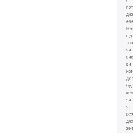
і
по
дж
еле
Не
від
тог
чи
ви
ви
йог
дл
буд
кем
чи
як
ре
дж
жи