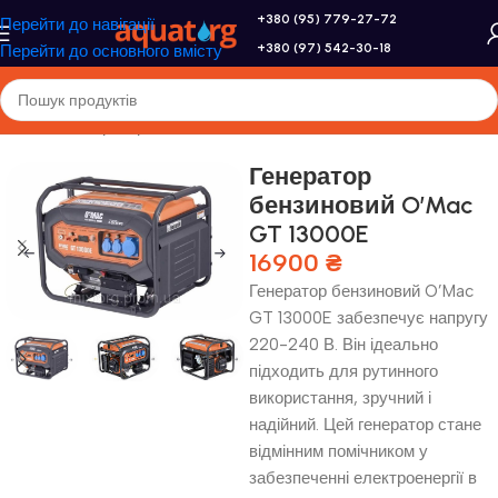
+380 (95) 779-27-72
Перейти до навігації
+380 (97) 542-30-18
Перейти до основного вмісту
Головна
/
Генератори
Генератор
бензиновий O’Mac
GT 13000E
16900
₴
Генератор бензиновий O’Mac
GT 13000E забезпечує напругу
220-240 В. Він ідеально
підходить для рутинного
використання, зручний і
надійний. Цей генератор стане
відмінним помічником у
забезпеченні електроенергії в