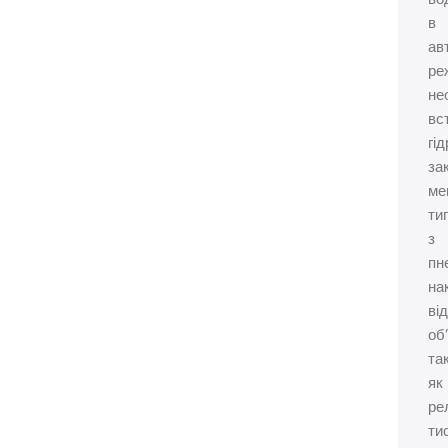
в
ав
ре
не
вс
гі
за
ме
ти
з
пн
на
ві
об
та
як
ре
ти