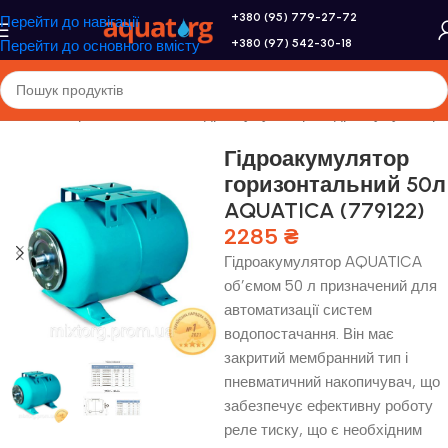
+380 (95) 779-27-72
Перейти до навігації
+380 (97) 542-30-18
Перейти до основного вмісту
ання
/
Розширювальні бачки і гідроакумулятори
/
Гідроакумулятори
Гідроакумулятор
горизонтальний 50л
AQUATICA (779122)
2285
₴
Гідроакумулятор AQUATICA
об’ємом 50 л призначений для
автоматизації систем
водопостачання. Він має
закритий мембранний тип і
пневматичний накопичувач, що
забезпечує ефективну роботу
реле тиску, що є необхідним