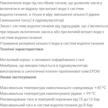
Накопичення води під постійним тиском, що дозволяє насосу
включатися не відразу при витраті води з системи
водопостачання, а тільки в міру зменшення кількості рідини
(зменшення тиску) в гідроакумуляторі
Захист системи водопостачання від гідроударів, що з’являються
при перших включеннях насоса або при великій витраті води з
системи водопостачання
Утримання резервної кількості води в системі водопостачання
Технічні характеристики:
Металевий корпус з легованої пофарбованої сталі
Мембрана, що використовується в гідроакумуляторі,
виготовлена із синтетичної етилен-пропіленової гуми EPDM
Умови застосування:
Максимальна температура навколишнього середовища: +40 ºС
Максимальна температура накопичуваної рідини: + 99 ºС
Рекомендоване тиск в повітряній порожнині від 1.5 до 1.6 бар
Максимальний тиск в системі водопостачання до 8 бар