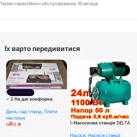
Термін гарантійного обслуговування: 18 місяців
Їх варто передивитися
РОЗПРОДАНО
– 2 На дві конфорки,
скляна поверхня, з п’єзо-
Дача, сад і город
,
Плити
розпалюванням.
настільні
1-Насоскова станція DELTA
1690
₴
JET 100 A (a) (24 Літра, 1.1
Читати Далі
Насоси
,
Насосні станції
кВт) ( Польща)