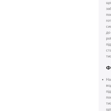
щ
за
по
го
си
до
ро
пі
ст
ти
Ф
На
во
пі
по
ти
щ