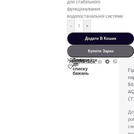
для стабільного
функціонування
водопостачальної системи.
-
+
Додати В Кошик
Купити Зараз
Додати
Порівняйте
Поділитися:
до
списку
Гі
бажань
го
50
AQ
(7
Дл
ро
си
во