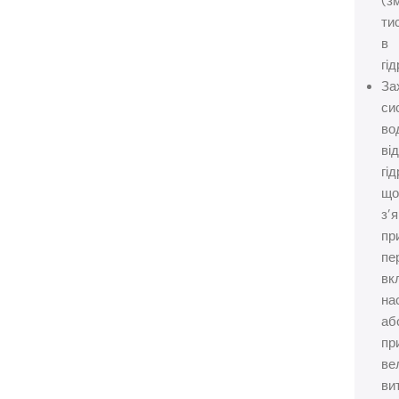
(з
ти
в
гі
За
си
во
ві
гі
щ
з’
пр
пе
вк
на
аб
пр
ве
ви