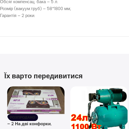
Обсяг компенсац. бака – 5 л.
Розмір (вакуум.труб) – 58*1800 мм;
Гарантія – 2 роки.
Їх варто передивитися
РОЗПРОДАНО
– 2 На дві конфорки,