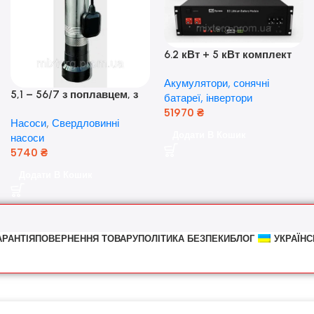
6.2 кВт + 5 кВт комплект
резервного живлення|
Акумулятори, сонячні
Гібридний інвертор Anern
5,1 – 56/7 з поплавцем, з
батареї, інвертори
та акумулятор Dyness, 50А
нижнім забором води
51970
₴
Насоси
,
Свердловинні
(оригінал Польща)
Додати В Кошик
насоси
5740
₴
Додати В Кошик
АРАНТІЯ
ПОВЕРНЕННЯ ТОВАРУ
ПОЛІТИКА БЕЗПЕКИ
БЛОГ
УКРАЇНС