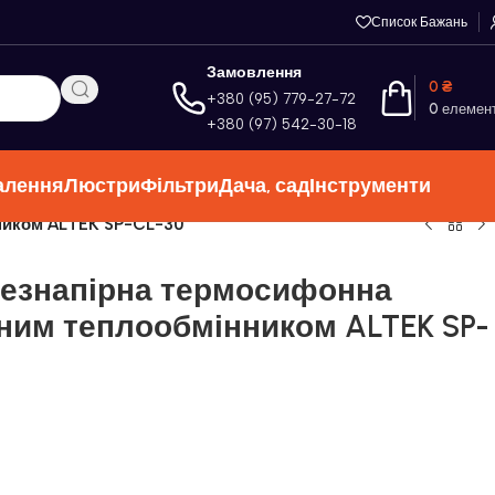
Список Бажань
Замовлення
0
₴
+380 (95) 779-27-72
0
елемен
+380 (97) 542-30-18
алення
Люстри
Фільтри
Дача, сад
Інструменти
нником ALTEK SP-CL-30
безнапірна термосифонна
рним теплообмінником ALTEK SP-