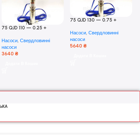
75 QJD 130 — 0.75 +
контроль боксу,Польща!
75 QJD 110 — 0.25 +
Насоси
,
Свердловинні
контроль бокс Польща!
насоси
Насоси
,
Свердловинні
Мідь!
5640
₴
насоси
3640
₴
Додати В Кошик
Додати В Кошик
ЬКА