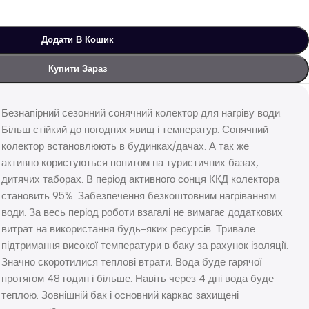
Додати В Кошик
Купити Зараз
Безнапірний сезонний сонячний колектор для нагріву води.
Більш стійкий до погодних явищ і температур. Сонячний
колектор встановлюють в будинках/дачах. А так же
активно користуються попитом на туристичних базах,
дитячих таборах. В період активного сонця ККД колектора
становить 95%. Забезпечення безкоштовним нагріванням
води. За весь період роботи взагалі не вимагає додаткових
витрат на використання будь-яких ресурсів. Тривале
підтримання високої температури в баку за рахунок ізоляції.
Значно скоротилися теплові втрати. Вода буде гарячої
протягом 48 годин і більше. Навіть через 4 дні вода буде
теплою. Зовнішній бак і основний каркас захищені