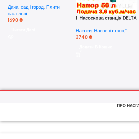
скляна поверхня, з п’єзо-
Дача, сад і город
,
Плити
розпалюванням.
настільні
1-Насоскова станція DELTA
1690
₴
JET 100 A (a) (24 Літра, 1.1
Читати Далі
Насоси
,
Насосні станції
кВт) ( Польща)
3740
₴
Додати В Кошик
ПРО НАС
Г