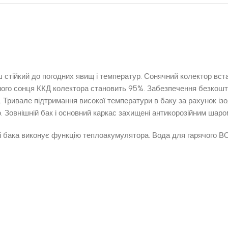
ш стійкий до погодних явищ і температур. Сонячний колектор вс
ного сонця ККД колектора становить 95%. Забезпечення безкошто
Тривале підтримання високої температури в баку за рахунок ізол
ю. Зовнішній бак і основний каркас захищені антикорозійним шаро
ині бака виконує функцію теплоакумулятора. Вода для гарячог