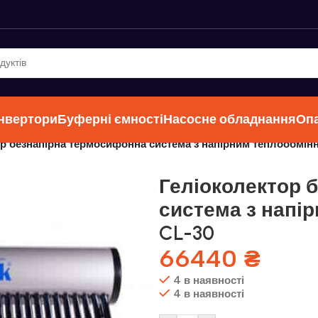
інвертори
Буферні ємності
Насосне обладнання
Оп
ор безнапірна термосифонна система з напірним теплообмі
Геліоколектор 
система з напі
CL-30
66440
₴
4 в наявності
4 в наявності