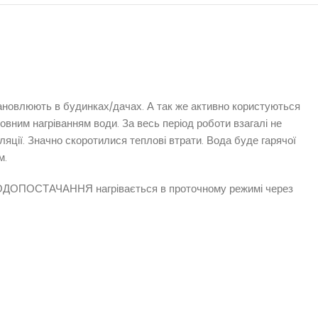
тановлюють в будинках/дачах. А так же активно користуються
вним нагріванням води. За весь період роботи взагалі не
яції. Значно скоротилися теплові втрати. Вода буде гарячої
м.
о ВОДОПОСТАЧАННЯ нагрівається в проточному режимі через