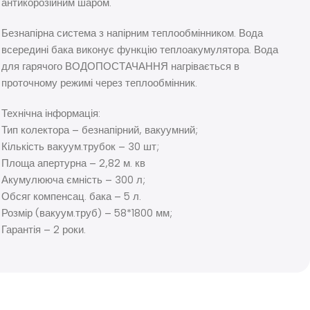
антикорозійним шаром.
Безнапірна система з напірним теплообмінником. Вода
всередині бака виконує функцію теплоакумулятора. Вода
для гарячого ВОДОПОСТАЧАННЯ нагрівається в
проточному режимі через теплообмінник.
Технічна інформація:
Тип колектора – безнапірний, вакуумний;
Кількість вакуум.трубок – 30 шт;
Площа апертурна – 2,82 м. кв
Акумулююча ємність – 300 л;
Обсяг компенсац. бака – 5 л.
Розмір (вакуум.труб) – 58*1800 мм;
Гарантія – 2 роки.