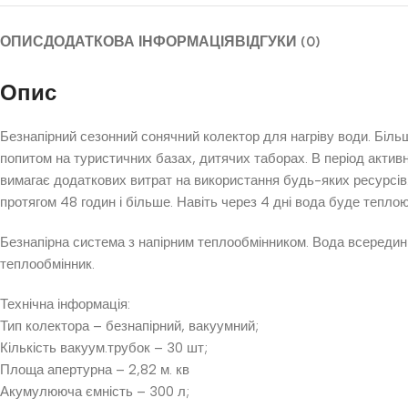
ОПИС
ДОДАТКОВА ІНФОРМАЦІЯ
ВІДГУКИ (0)
Опис
Безнапірний сезонний сонячний колектор для нагріву води. Біль
попитом на туристичних базах, дитячих таборах. В період актив
вимагає додаткових витрат на використання будь-яких ресурсів. 
протягом 48 годин і більше. Навіть через 4 дні вода буде тепло
Безнапірна система з напірним теплообмінником. Вода всеред
теплообмінник.
Технічна інформація:
Тип колектора – безнапірний, вакуумний;
Кількість вакуум.трубок – 30 шт;
Площа апертурна – 2,82 м. кв
Акумулююча ємність – 300 л;