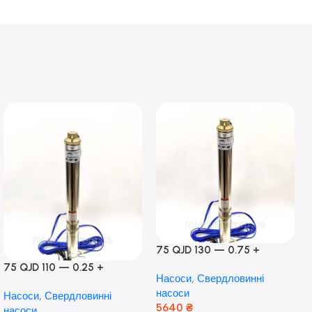
75 QJD 130 — 0.75 +
контроль боксу,Польща!
75 QJD 110 — 0.25 +
Насоси
,
Свердловинні
контроль бокс Польща!
насоси
Насоси
,
Свердловинні
Мідь!
5640
₴
насоси