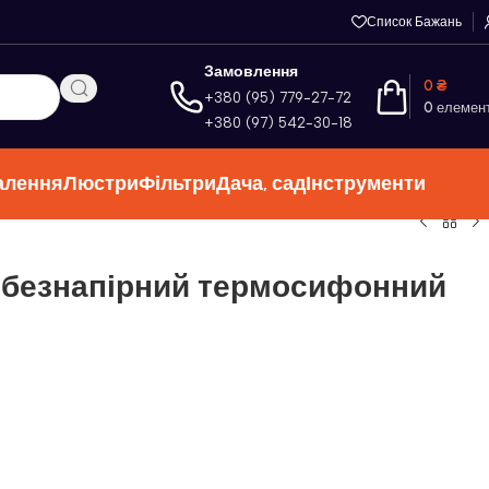
Список Бажань
Замовлення
0
₴
+380 (95) 779-27-72
0
елемен
+380 (97) 542-30-18
алення
Люстри
Фільтри
Дача, сад
Інструменти
 безнапірний термосифонний