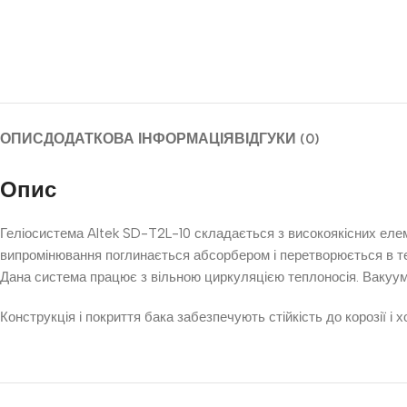
ОПИС
ДОДАТКОВА ІНФОРМАЦІЯ
ВІДГУКИ (0)
Опис
Геліосистема Altek SD-T2L-10 складається з високоякісних еле
випромінювання поглинається абсорбером і перетворюється в те
Дана система працює з вільною циркуляцією теплоносія. Вакуумн
Конструкція і покриття бака забезпечують стійкість до корозії і 