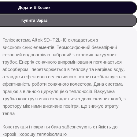
Додати В Кошик
Купити Зараз
Геліосистема Altek SD-T2L-10 складається з
високоякісних елементів. Термосифонний безнапірний
сезонний водонагрівач набраний з окремих вакуумних
трубок. Енергія сонячного випромінювання поглинається
абсорбером і перетворюється в теплову та нагріває воду,
а завдяки ефективно селективного покриття збільшується
ефективність роботи сонячного колектора. Дана система
працює з вільною циркуляцією теплоносія. Вакуумна
трубка конструктивно складається з двох скляних колб, з
простору між ними викачане повітря, що знижує втрату
тепла.
Конструкція і покриття бака забезпечують стійкість до
корозії і хорошу теплоізоляцію.