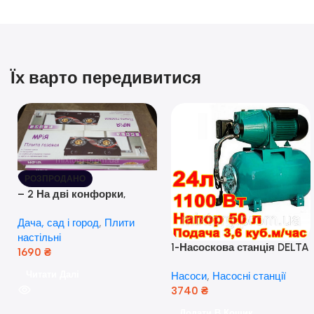
Їх варто передивитися
РОЗПРОДАНО
– 2 На дві конфорки,
скляна поверхня, з п’єзо-
Дача, сад і город
,
Плити
розпалюванням.
настільні
1-Насоскова станція DELTA
1690
₴
JET 100 A (a) (24 Літра, 1.1
Читати Далі
Насоси
,
Насосні станції
кВт) ( Польща)
3740
₴
Додати В Кошик