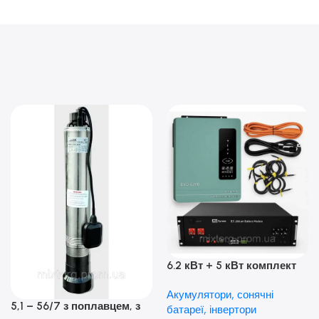
6.2 кВт + 5 кВт комплект
резервного живлення|
Акумулятори, сонячні
Гібридний інвертор Anern
5,1 – 56/7 з поплавцем, з
батареї, інвертори
та акумулятор Dyness, 50А