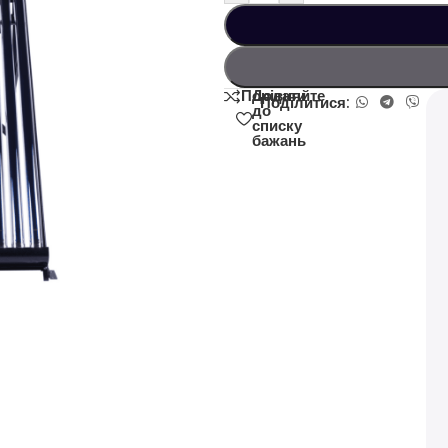
Додати
Порівняйте
Поділитися:
до
списку
бажань