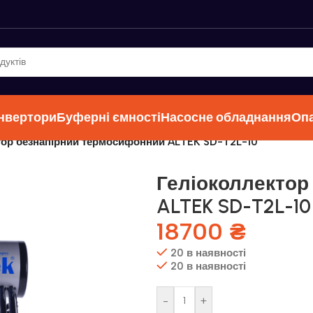
інвертори
Буферні ємності
Насосне обладнання
Оп
тор безнапірний термосифонний ALTEK SD-T2L-10
Геліоколлектор
ALTEK SD-T2L-10
18700
₴
20 в наявності
20 в наявності
-
+