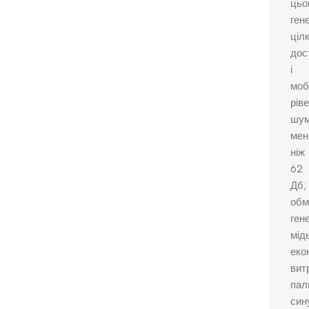
цьо
ген
ціл
дос
і
моб
рів
шу
ме
ніж
62
Дб;
обм
ген
мідь
еко
вит
пал
син