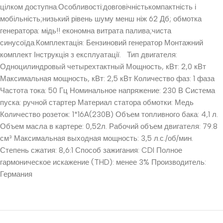
цілком доступна.Особливості:довговічністькомпактність і
мобільність;низький рівень шуму менш ніж 62 Дб; обмотка
генератора: мідь!! економна витрата палива;чиста
синусоїда.Комплектація: Бензиновий генератор Монтажний
комплект Інструкція з експлуатації. Тип двигателя:
Одноцилиндровый четырехтактный Мощность, кВт: 2,0 кВт
Максимальная мощность, кВт: 2,5 кВт Количество фаз: 1 фаза
Частота тока: 50 Гц Номинальное напряжение: 230 В Система
пуска: ручной стартер Материал статора обмотки: Медь
Количество розеток: 1*16А(230В) Объем топливного бака: 4,1 л.
Объем масла в картере: 0,52л. Рабочий объем двигателя: 79.8
см³ Максимальная выходная мощность: 3,5 л.с./об/мин.
Степень сжатия: 8,6:1 Способ зажигания: CDI Полное
гармоническое искажение (THD): менее 3% Производитель:
Германия