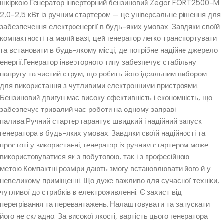
шкіркою Генератор інверторний бензиновий Zegor FORT2500-M
2,0-2,5 кВт із ручним стартером — це універсальне рішення для
забезпечення електроенергії в будь-яких умовах. Завдяки своїй
компактності та малій вазі, цей генератор легко транспортувати
та встановити в будь-якому місці, де потрібне надійне джерело
енергії.Генератор інверторного типу забезпечує стабільну
напругу та чистий струм, що робить його ідеальним вибором
для використання з чутливими електронними пристроями.
Бензиновий двигун має високу ефективність і економність, що
забезпечує тривалий час роботи на одному заправі
палива.Ручний стартер гарантує швидкий і надійний запуск
генератора в будь-яких умовах. Завдяки своїй надійності та
простоті у використанні, генератор із ручним стартером може
використовуватися як з побутовою, так і з професійною
метою.Компактні розміри дають змогу встановлювати його й у
невеликому приміщенні. Що дуже важливо для сучасної техніки,
чутливої до стрибків в електроживленні. Є захист від
перегрівання та перевантажень. Налаштовувати та запускати
його не складно. За високої якості, вартість цього генератора