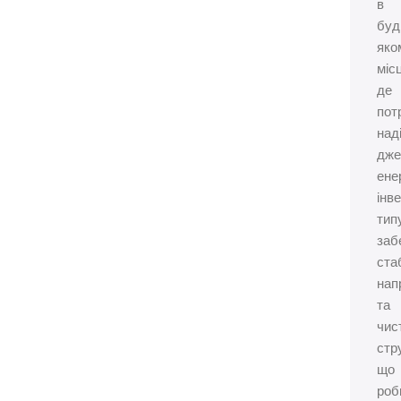
в
буд
яко
місц
де
пот
над
дже
ене
інв
тип
заб
ста
нап
та
чис
стр
що
роб