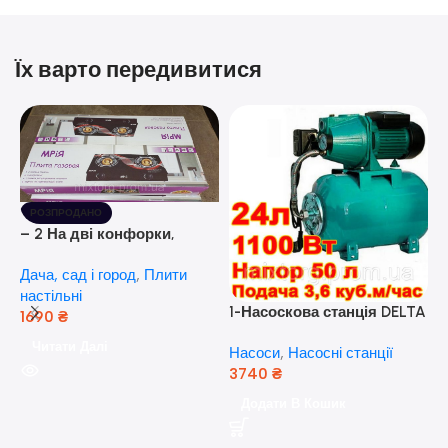
Їх варто передивитися
РОЗПРОДАНО
– 2 На дві конфорки,
скляна поверхня, з п’єзо-
Дача, сад і город
,
Плити
розпалюванням.
настільні
1-Насоскова станція DELTA
1690
₴
JET 100 A (a) (24 Літра, 1.1
Читати Далі
Насоси
,
Насосні станції
кВт) ( Польща)
3740
₴
5
Додати В Кошик
н
Н
(