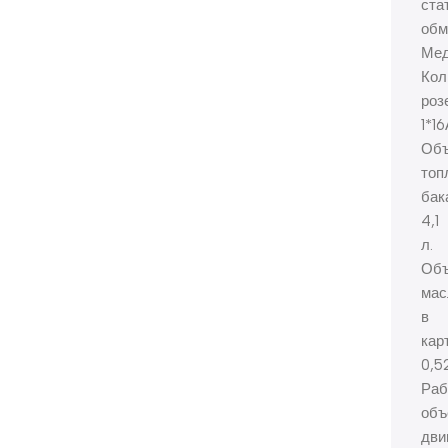
ста
обм
Ме
Кол
роз
1*1
Об
топ
бак
4,1
л.
Об
мас
в
кар
0,5
Раб
объ
дви