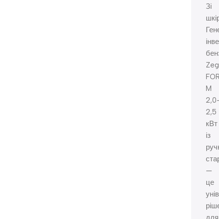
Зі
шкі
Ген
інв
бен
Zeg
FO
M
2,0
2,5
кВт
із
руч
ста
—
це
уні
ріш
для