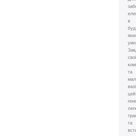
заб
еле
в
буд
яки
умо
Зав
сво
ком
та
мал
вазі
цей
ген
лег
тра
та
вст