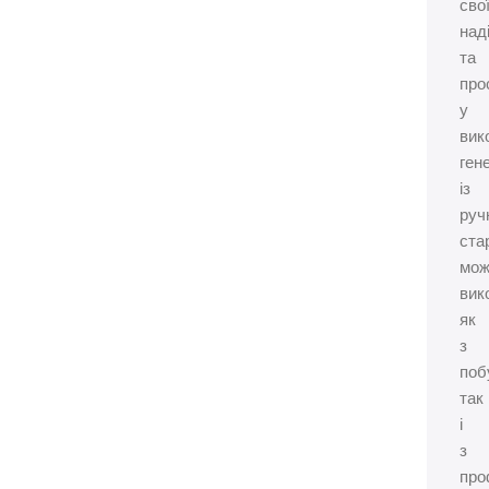
сво
над
та
про
у
вик
ген
із
руч
ста
мо
вик
як
з
поб
так
і
з
про