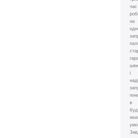
час
роб
на
одн
зап
пал
ста
гар
шви
і
над
зап
ген
в
буд
яки
умо
Зав