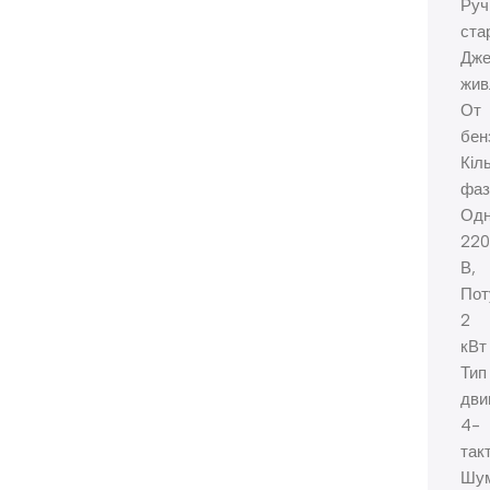
Руч
ста
Дже
жив
От
бен
Кіл
фаз
Одн
22
В,
Пот
2
кВт
Тип
дви
4-
так
Шум