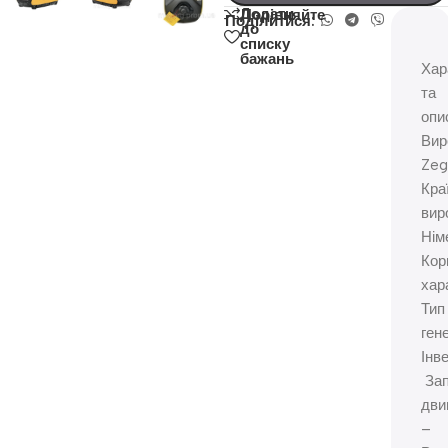
Додати
Порівняйте
Поділитися:
до
списку
бажань
Хар
та
опи
Вир
Zeg
Кра
вир
Нім
Кор
хар
Тип
ген
Інв
Зап
дви
–