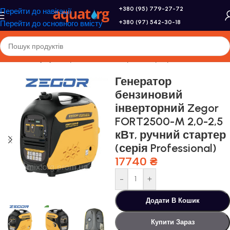
+380 (95) 779-27-72
Перейти до навігації
+380 (97) 542-30-18
Перейти до основного вмісту
Головна
/
Акумулятори, сонячні батареї, інвертори
Генератор
бензиновий
інверторний Zegor
FORT2500-M 2,0-2,5
кВт, ручний стартер
(серія Professional)
17740
₴
-
+
Додати В Кошик
Купити Зараз