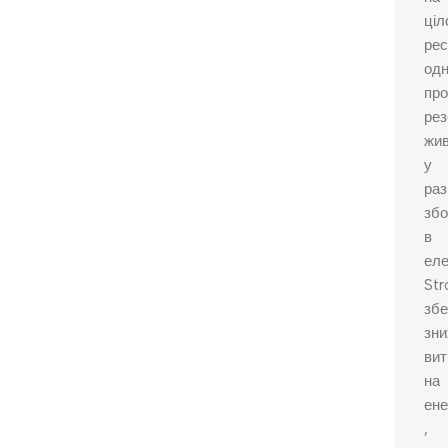
ціл
рес
од
пр
рез
жи
у
раз
зб
в
еле
St
збе
зн
вит
на
ене
,