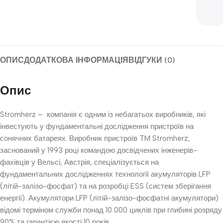
ОПИС
ДОДАТКОВА ІНФОРМАЦІЯ
ВІДГУКИ (0)
Опис
Stromherz – компанія є одним із небагатьох виробників, які
інвестують у фундаментальні дослідження пристроїв на
сонячних батареях. Виробник пристроїв TM Stromherz,
заснований у 1993 році командою досвідчених інженерів-
фахівців у Вельсі, Австрія, спеціалізується на
фундаментальних дослідженнях технології акумуляторів LFP
(літій-залізо-фосфат) та на розробці ESS (систем зберігання
енергії). Акумулятори LFP (літій-залізо-фосфатні акумулятори)
відомі терміном служби понад 10 000 циклів при глибині розряду
90% та гарантією якості 10 років.