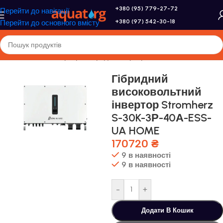
+380 (95) 779-27-72
Перейти до навігації
+380 (97) 542-30-18
Перейти до основного вмісту
Головна
/
Altek
/
Інвертори
/
Гібридні інвертори
Гібридний
високовольтний
інвертор Stromherz
S-30K-3Р-40А-ESS-
UA HOME
170720
₴
9 в наявності
9 в наявності
-
+
Додати В Кошик