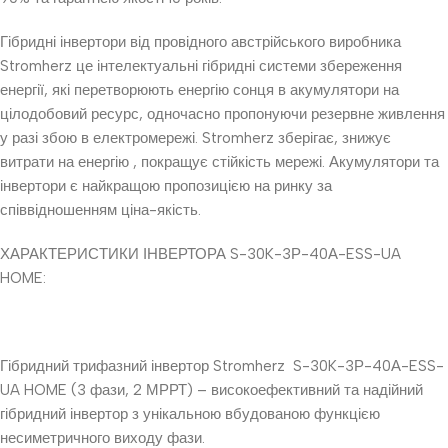
Гібридні інвертори від провідного австрійського виробника
Stromherz це інтелектуальні гібридні системи збереження
енергії, які перетворюють енергію сонця в акумулятори на
цілодобовий ресурс, одночасно пропонуючи резервне живлення
у разі збою в електромережі. Stromherz зберігає, знижує
витрати на енергію , покращує стійкість мережі. Акумулятори та
інвертори є найкращою пропозицією на ринку за
співвідношенням ціна-якість.
ХАРАКТЕРИСТИКИ ІНВЕРТОРА S-30K-3Р-40А-ESS-UA
HOME:
Гібридний трифазний інвертор Stromherz S-30K-3Р-40А-ESS-
UA HOME (3 фази, 2 МРРТ) – високоефективний та надійний
гібридний інвертор з унікальною вбудованою функцією
несиметричного виходу фази.