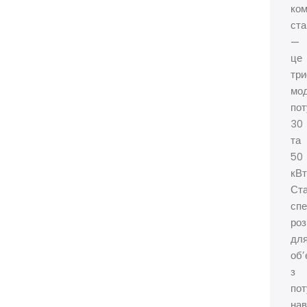
ком
ста
—
це
три
мод
пот
30
та
50
кВт
Ста
спе
роз
дл
об’
з
по
нав