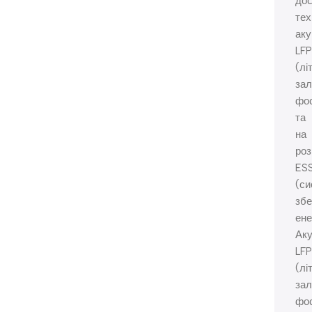
до
тех
аку
LF
(лі
зал
фо
та
на
роз
ES
(си
збе
енер
Ак
LF
(лі
зал
фо