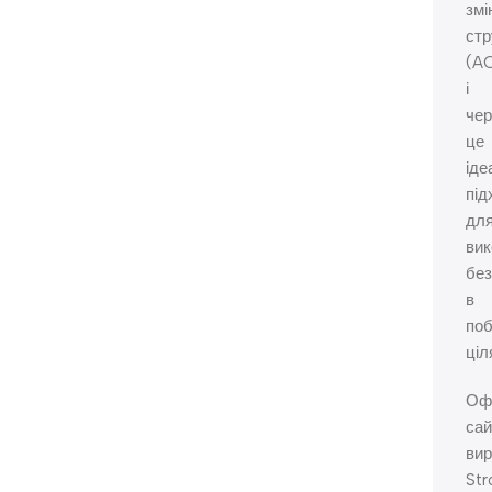
змі
ст
(A
і
чер
це
іде
під
дл
вик
бе
в
по
ціл
Офі
сай
ви
Str