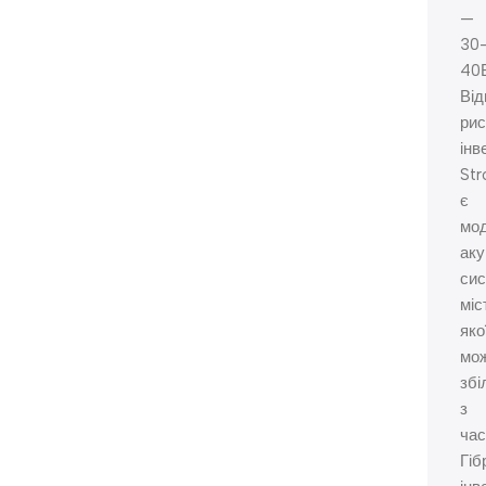
—
30
40
Від
ри
інв
St
є
мо
ак
сис
міс
яко
мо
збі
з
час
Гіб