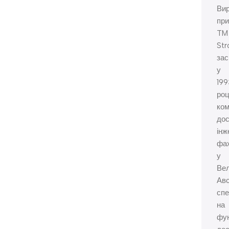
Ви
при
TM
Str
зас
у
199
роц
ко
дос
інж
фах
у
Вел
Авс
спе
на
фу