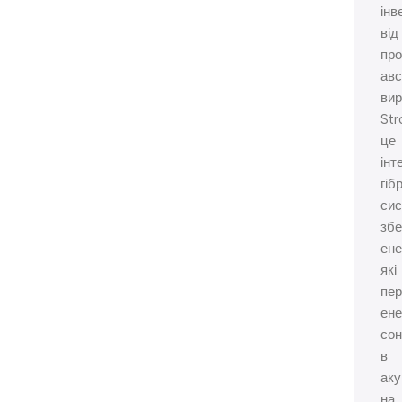
інв
від
про
авс
ви
St
це
інт
гіб
си
зб
ене
які
пе
ене
со
в
ак
на