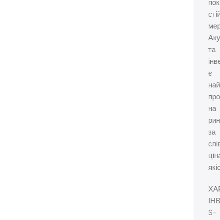
по
сті
мер
Ак
та
інв
є
на
про
на
рин
за
спі
цін
які
ХА
ІН
S-