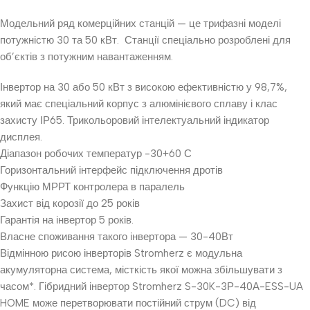
Модельний ряд комерційних станцій — це трифазні моделі
потужністю 30 та 50 кВт. Станції спеціально розроблені для
об’єктів з потужним навантаженням.
Інвертор на 30 або 50 кВт з високою ефективністю у 98,7%,
який має спеціальний корпус з алюмінієвого сплаву і клас
захисту ІР65. Трикольоровий інтелектуальний індикатор
дисплея.
Діапазон робочих температур -30+60 С
Горизонтальний інтерфейс підключення дротів
Функцію МРРТ контролера в паралель
Захист від корозії до 25 років
Гарантія на інвертор 5 років.
Власне споживання такого інвертора — 30-40Вт
Відмінною рисою інверторів Stromherz є модульна
акумуляторна система, місткість якої можна збільшувати з
часом*. Гібридний інвертор Stromherz S-30K-3Р-40А-ESS-UA
HOME може перетворювати постійний струм (DC) від