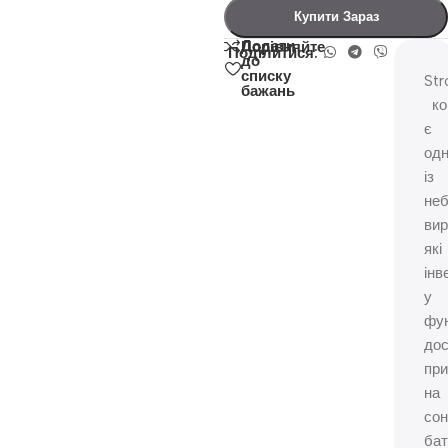
Купити Зараз
Додати
Порівняйте
Поділитися:
до
списку
Str
бажань
ко
є
од
із
неб
вир
які
інв
у
фу
до
при
на
со
бат