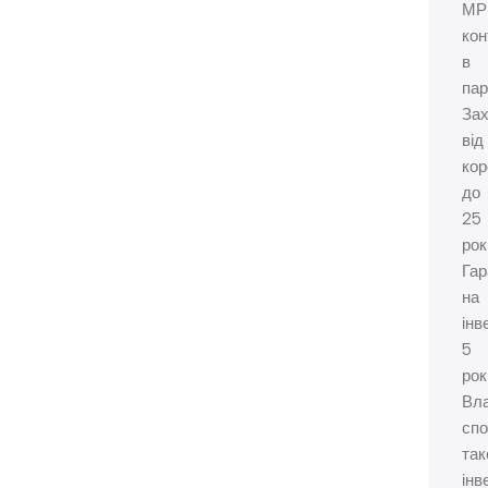
МР
кон
в
па
За
від
кор
до
25
рок
Гар
на
інв
5
рок
Вл
сп
так
інв