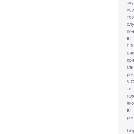
аку
від
тер
сл
по
10
00
цик
пр
гли
ро
90
та
гар
яко
10
рок
Гіб