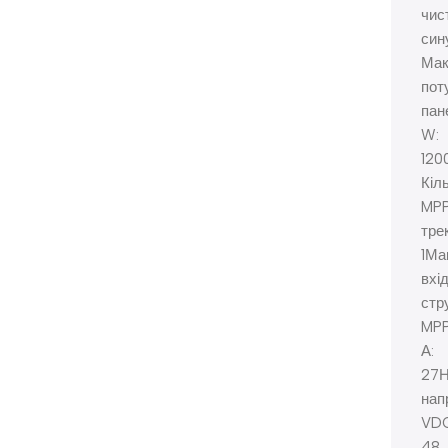
чис
син
Мак
пот
пан
W:
120
Кіл
MP
трек
1Ма
вхі
стр
MPP
А:
27Н
нап
VDC
48