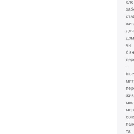
еле
заб
ста
жив
для
дом
чи
біз
пер
–
інв
мит
пер
жив
між
мер
сон
пан
та