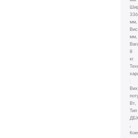
Шир
336
мм,
Вис
мм,
Ваг
8
кг.
Техн
хар
:
Вих
пот
Вт,
Тип
ДБ
,
Кое