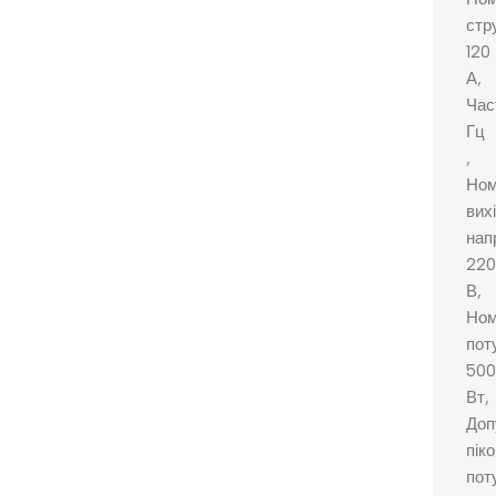
стр
120
А,
Час
Гц
,
Ном
вих
нап
220
В,
Ном
пот
500
Вт,
Доп
пік
пот