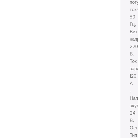
пот
ток
50
Гц,
Вих
нап
220
В,
Ток
зар
120
А
,
Нап
аку
24
В,
Осн
Тип