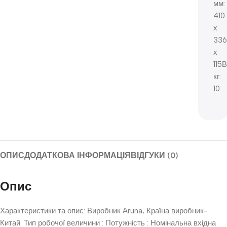
мм:
410
х
336
х
115В
кг:
10
ОПИС
ДОДАТКОВА ІНФОРМАЦІЯ
ВІДГУКИ (0)
Опис
Характеристики та опис: Виробник Aruna, Країна виробник-
Китай. Тип робочої величини : Потужність : Номінальна вхідна