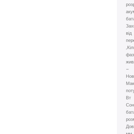
роз
аку
бат
Зах
від
пер
,Кіл
фаз
жив
–
Нов
Мак
пот
Вт
Сон
бат
роз
Дов
мм.