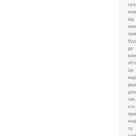
суч
ене
від
нев
при
буд
до
ком
об’є
Це
над
ріш
для
тих,
хто
пра
ене
та
ста