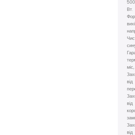
500
Вт.
Фор
вих
нап
Чис
син
Гар
тер
міс,
Зах
від
пер
Зах
від
кор
зам
Зах
від