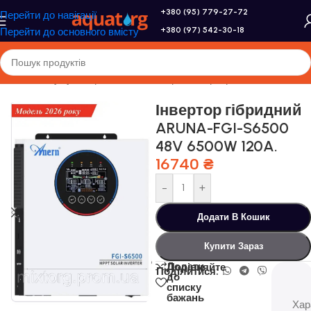
+380 (95) 779-27-72
Перейти до навігації
+380 (97) 542-30-18
Перейти до основного вмісту
Головна
/
Акумулятори, сонячні батареї, інвертори
Інвертор гібридний
ARUNA-FGI-S6500
48V 6500W 120A.
16740
₴
-
+
Додати В Кошик
Купити Зараз
Додати
Порівняйте
Поділитися:
до
списку
бажань
Хар