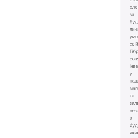
еле
за
буд
яки
умо
свій
Гіб
сон
інв
у
наш
маг
та
зал
нез
в
буд
яки