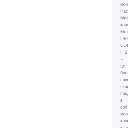
мон
Нас
Мат
кор
Мет
ГІ
СО
ІН
–
це
баг
при
яки
поє
в
соб
мож
кла
інв