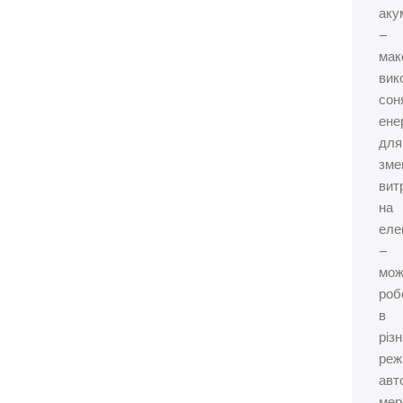
аку
–
мак
вик
сон
енер
для
зме
вит
на
еле
–
мож
роб
в
різ
реж
авт
мер