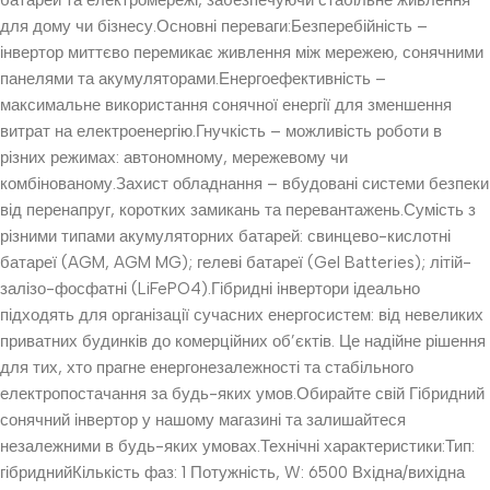
батарей та електромережі, забезпечуючи стабільне живлення
для дому чи бізнесу.Основні переваги:Безперебійність –
інвертор миттєво перемикає живлення між мережею, сонячними
панелями та акумуляторами.Енергоефективність –
максимальне використання сонячної енергії для зменшення
витрат на електроенергію.Гнучкість – можливість роботи в
різних режимах: автономному, мережевому чи
комбінованому.Захист обладнання – вбудовані системи безпеки
від перенапруг, коротких замикань та перевантажень.Сумість з
різними типами акумуляторних батарей: свинцево-кислотні
батареї (AGM, AGM MG); гелеві батареї (Gel Batteries); літій-
залізо-фосфатні (LiFePO4).Гібридні інвертори ідеально
підходять для організації сучасних енергосистем: від невеликих
приватних будинків до комерційних об’єктів. Це надійне рішення
для тих, хто прагне енергонезалежності та стабільного
електропостачання за будь-яких умов.Обирайте свій Гібридний
сонячний інвертор у нашому магазині та залишайтеся
незалежними в будь-яких умовах.Технічні характеристики:Тип:
гібриднийКількість фаз: 1 Потужність, W: 6500 Вхідна/вихідна