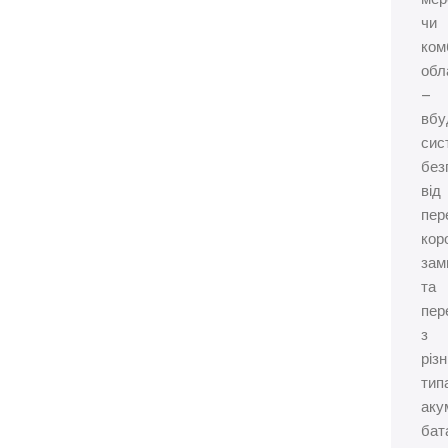
чи
ком
обл
–
вбу
сис
без
від
пер
кор
зам
та
пер
з
різ
тип
аку
бат