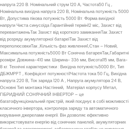
напруга 220 В. Номінальний струм 120 А, Частота50 Гц ,
Номінальна вихідна напруга 220 В, Номінальна потужність 5000
Вт, Допустима пікова потужність 5000 Вт. Форма вихідної
напруги Чиста синусоїда Гарантійний термін12 міс, Захист від
перевантаженьТак Захист від короткого замиканняТак Захист
від розряду акумуляторної батареїТак Захист від
переполюсовкиТак ,Кількість фаз живлення1,Стан – Новий,
Максимальна потужність5000 Вт Сонячна батареяТак,Габаритні
розміри: Довжина-410 мм. Ширина- 336 мм, Висота115 мм, Вага-
8 кг. Технічні характеристики : Вихідна потужність5000 Вт, Тип
ДБЖMPPT , Коефіцієнт потужності1Частота тока 50 Гц, Вихідна
напруга 220 В, Ток заряда 120 А , Напруга акумулятора 24 В,
Основні Тип монтажа Настінний, Матеріал корпусу Метал,
ГІБРИДНИЙ СОНЯЧНИЙ ІНВЕРТОР – це
багатофункціональний пристрій, який поєднує в собі можливості
класичного інвертора, контролера заряду та автоматичного
керування джерелами енергії. Він дозволяє ефективно
використовувати енергію від сонячних панелей, акумуляторних