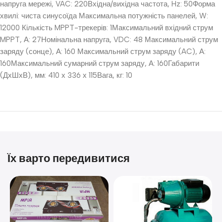
напруга мережі, VAC: 220Вхідна/вихідна частота, Hz: 50Форма
хвилі: чиста синусоїда Максимальна потужність панелей, W:
12000 Кількість MPPT-трекерів: 1Максимальний вхідний струм
MPPT, А: 27Номінальна напруга, VDC: 48 Максимальний струм
заряду (сонце), А: 160 Максимальний струм заряду (AC), А:
160Максимальний сумарний струм заряду, А: 160Габарити
(ДхШхВ), мм: 410 х 336 х 115Вага, кг: 10
Їх варто передивитися