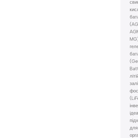
сви
кис
бат
(AG
AG
MG)
гел
бат
(Ge
Batt
літі
зал
фос
(Li
інв
іде
під
для
орга