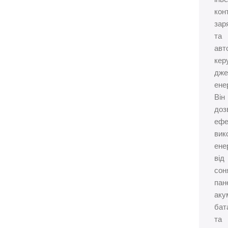
кон
зар
та
авт
кер
дже
енер
Він
доз
ефе
вик
ене
від
сон
пан
аку
бат
та