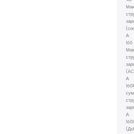
Мак
стр
зар
(со
А:
160
Мак
стр
зар
(AC
А:
160
сум
стр
зар
А:
160
(Дх