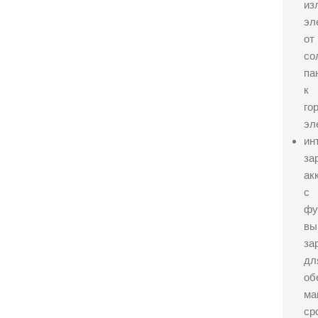
из
эл
от
со
па
к
го
эл
ин
за
ак
с
фу
вы
за
дл
об
ма
ср