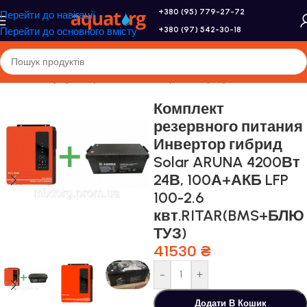
+380 (95) 779-27-72
Перейти до навігації
+380 (97) 542-30-18
Перейти до основного вмісту
Головна
/
Акумулятори, сонячні батареї, інвертори
Комплект
резервного питания
Инвертор гибрид
Solar ARUNA 4200Вт
24В, 100А+АКБ LFP
100-2.6
квт.RITAR(BMS+БЛЮ
ТУЗ)
41530
₴
-
+
Додати В Кошик