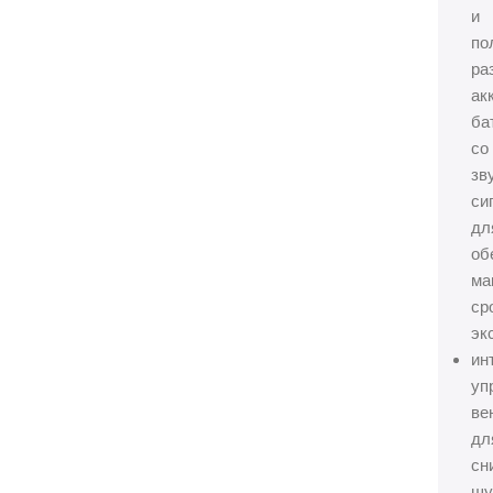
и
по
ра
ак
ба
со
зв
си
дл
об
ма
ср
эк
ин
уп
ве
дл
сн
шу