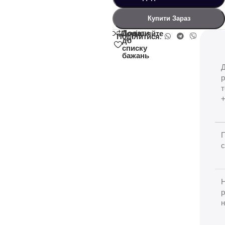
Купити Зараз
Додати
Порівняйте
Поділитися:
до
списку
бажань
т
+
с