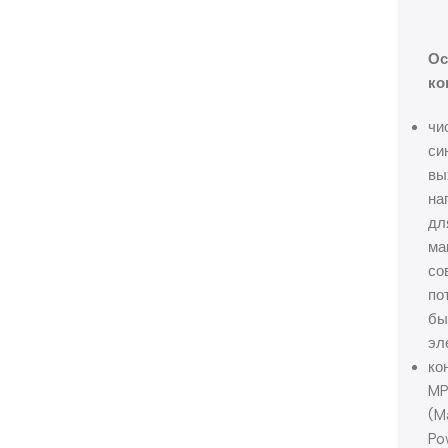
Ос
ко
чи
си
вы
на
дл
ма
со
по
бы
эл
ко
M
(M
Po