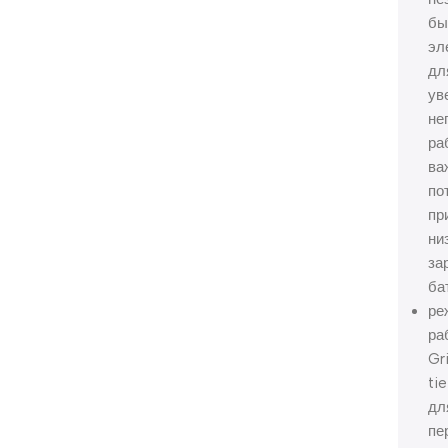
бы
эл
дл
ув
не
ра
ва
по
пр
ни
за
ба
ре
ра
Gr
tie
дл
пе