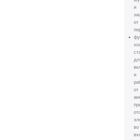
и
за
от
пе
фу
хо
ст
дл
вк
и
ра
от
ак
пр
от
эл
во
вх