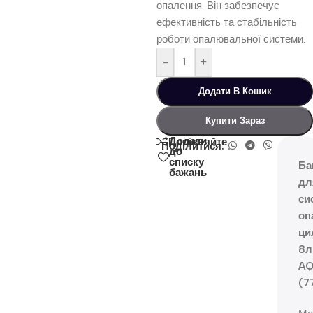
опалення. Він забезпечує
ефективність та стабільність
роботи опалювальної системи.
-
+
Додати В Кошик
Купити Зараз
Додати
Порівняйте
Поділитися:
до
списку
Ба
бажань
дл
си
оп
ци
8л
AQ
(7