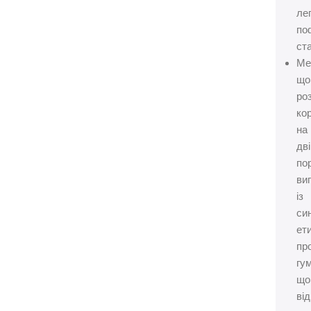
ле
по
ст
Ме
що
ро
ко
на
дві
по
ви
із
си
ет
пр
гу
що
ві