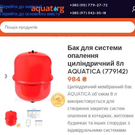
+380 (95) 779-27-72
Перейти до навігації
+380 (97) 542-30-18
Перейти до основного вмісту
я
/
Розширювальні бачки і гідроакумулятори
/
Розширювальні бачки
Бак для системи
опалення
циліндричний 8л
AQUATICA (779142)
984
₴
Циліндричний мембранний бак
AQUATICA об’ємом 8 л
використовується для
створення закритих систем
опалення в котеджах, житлових
будинках та інших спорудах з
індивідуальними системами