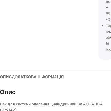
до
+
99
ºС
Те
га
об
18
мі
ОПИС
ДОДАТКОВА ІНФОРМАЦІЯ
Опис
Бак для системи опалення циліндричний 8л AQUATICA
(779142)