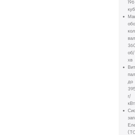
196
куб
Ма
об
кол
ва
36
об/
хв
Ви
пал
до
39
г/
кВт
Си
зап
Ел
(TC