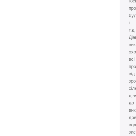
гос
про
буд
і
т.д.
Діа
вик
ох
всі
пр
від
зр
сіл
діл
до
вик
др
вод
зас