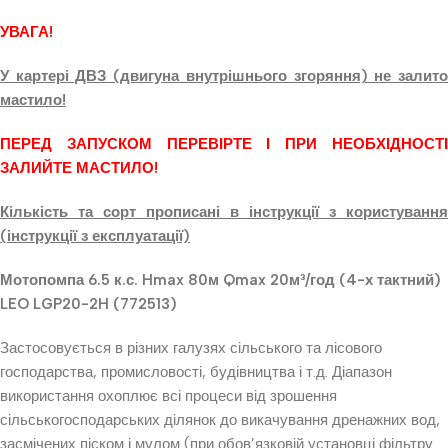
УВАГА!
У картері ДВЗ (двигуна внутрішнього згоряння) не залито
мастило!
ПЕРЕД ЗАПУСКОМ ПЕРЕВІРТЕ І ПРИ НЕОБХІДНОСТІ
ЗАЛИЙТЕ МАСТИЛО!
Кількість та сорт прописані в інструкції з користування
(інструкції з експлуатації)
Мотопомпа 6.5 к.с. Hmax 80м Qmax 20м³/год (4-х тактний)
LEO LGP20-2H (772513)
Застосовується в різних галузях сільського та лісового
господарства, промисловості, будівництва і т.д. Діапазон
використання охоплює всі процеси від зрошення
сільськогосподарських ділянок до викачування дренажних вод,
засмічених піском і мулом (при обов’язковій установці фільтру