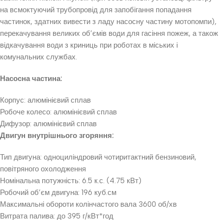
на всмоктуючий трубопровід для запобігання попадання
частинок, здатних вивести з ладу насосну частину мотопомпи),
перекачування великих об’ємів води для гасіння пожеж, а також
відкачування води з криниць при роботах в міських і
комунальних службах.
Насосна частина:
Корпус: алюмінієвий сплав
Робоче колесо: алюмінієвий сплав
Дифузор: алюмінієвий сплав
Двигун внутрішнього згоряння:
Тип двигуна: одноциліндровий чотиритактний бензиновий,
повітряного охолодження
Номінальна потужність: 6.5 к.с. (4.75 кВт)
Робочий об’єм двигуна: 196 куб.см
Максимальні обороти колінчастого вала 3600 об/хв
Витрата палива: до 395 г/кВт*год