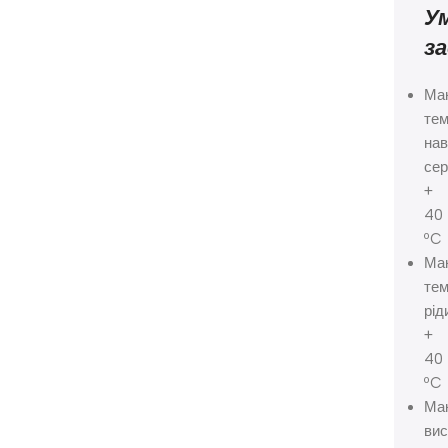
У
з
Ма
те
на
се
+
40
ºC
Ма
те
рід
+
40
ºC
Ма
вис