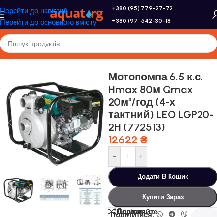
+380 (95) 779-27-72
Перейти до навігації
+380 (97) 542-30-18
Перейти до основного вмісту
Головна
/
Насоси та насосне обладнання
/
Мотопомпі
Мотопомпа 6.5 к.с.
Hmax 80м Qmax
20м³/год (4-х
тактний) LEO LGP20-
2H (772513)
12622
₴
-
+
Додати В Кошик
Купити Зараз
Додати
Порівняйте
Поділитися: