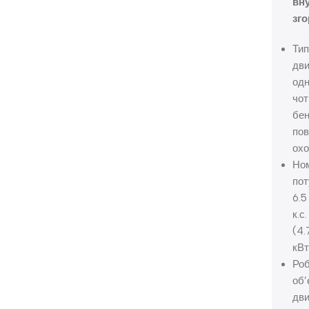
вн
зго
Ти
дви
од
чот
бен
пов
ох
Но
пот
6.5
к.с.
(4.
кВт
Ро
об’
дви