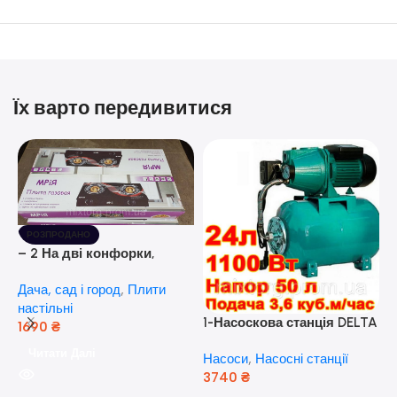
Їх варто передивитися
РОЗПРОДАНО
– 2 На дві конфорки,
скляна поверхня, з п’єзо-
Дача, сад і город
,
Плити
розпалюванням.
настільні
1-Насоскова станція DELTA
1690
₴
JET 100 A (a) (24 Літра, 1.1
Читати Далі
Насоси
,
Насосні станції
кВт) ( Польща)
3740
₴
5