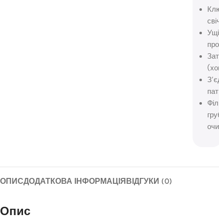
Кл
сві
Ущ
пр
Зат
(хо
З’
пат
Філ
гру
очи
ОПИС
ДОДАТКОВА ІНФОРМАЦІЯ
ВІДГУКИ (0)
Опис