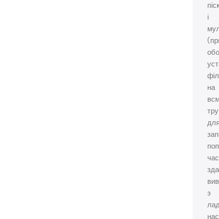
піс
і
му
(пр
обо
уст
філ
на
вс
тру
дл
зап
по
час
зда
вив
з
ла
на