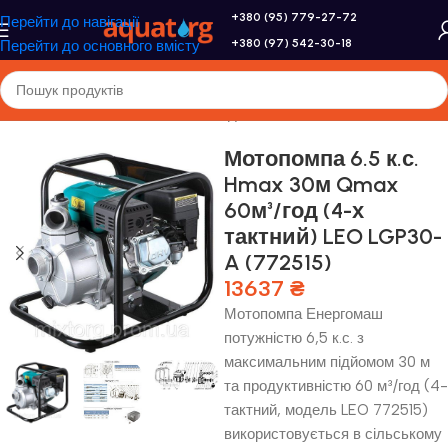
+380 (95) 779-27-72
Перейти до навігації
+380 (97) 542-30-18
Перейти до основного вмісту
Головна
/
Насоси та насосне обладнання
/
Мотопомпі
Мотопомпа 6.5 к.с.
Hmax 30м Qmax
60м³/год (4-х
тактний) LEO LGP30-
A (772515)
13637
₴
Мотопомпа Енергомаш
потужністю 6,5 к.с. з
максимальним підйомом 30 м
та продуктивністю 60 м³/год (4-
тактний, модель LEO 772515)
використовується в сільському