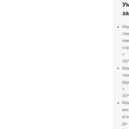
У
за
Ма
те
на
се
+
40
Ма
те
рід
+
40
Ма
вис
всм
до