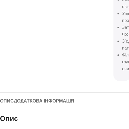
сві
Ущ
про
Зат
(хо
З’
пат
Філ
гру
очи
ОПИС
ДОДАТКОВА ІНФОРМАЦІЯ
Опис