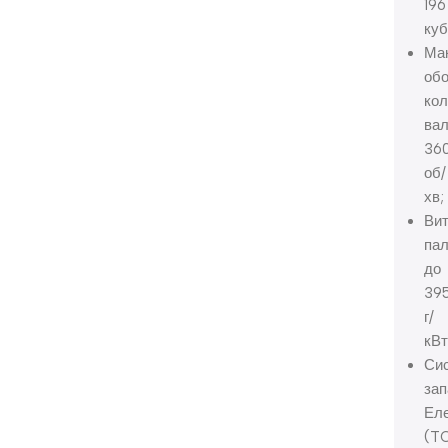
196
куб
Ма
об
кол
ва
36
об/
хв;
Ви
пал
до
39
г/
кВт
Си
зап
Ел
(TC