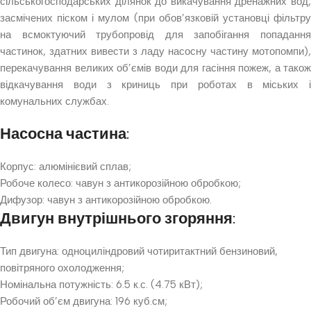
сільськогосподарських ділянок до викачування дренажних вод,
засмічених піском і мулом (при обов’язковій установці фільтру
на всмоктуючий трубопровід для запобігання попадання
частинок, здатних вивести з ладу насосну частину мотопомпи),
перекачування великих об’ємів води для гасіння пожеж, а також
відкачування води з криниць при роботах в міських і
комунальних службах.
Насосна частина:
Корпус: алюмінієвий сплав;
Робоче колесо: чавун з антикорозійною обробкою;
Дифузор: чавун з антикорозійною обробкою.
Двигун внутрішнього згоряння:
Тип двигуна: одноциліндровий чотиритактний бензиновий,
повітряного охолодження;
Номінальна потужність: 6.5 к.с. (4.75 кВт);
Робочий об’єм двигуна: 196 куб.см;