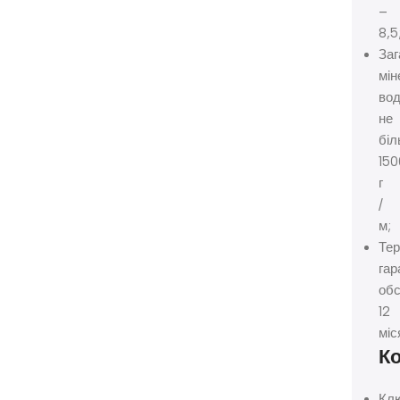
–
8,5
Заг
мін
вод
не
бі
150
г
/
м;
Тер
гар
обс
12
міс
Ко
Кл