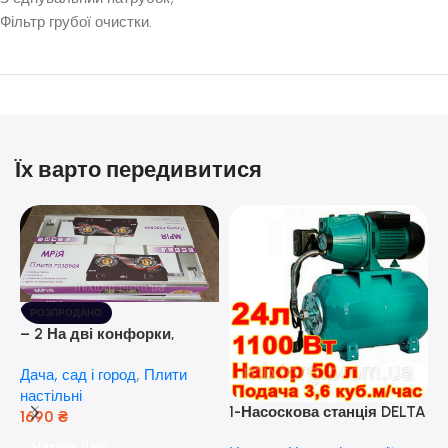
Фільтр грубої очистки.
Їх варто передивитися
РОЗПРОДАНО
– 2 На дві конфорки,
скляна поверхня, з п’єзо-
Дача, сад і город
,
Плити
розпалюванням.
настільні
1-Насоскова станція DELTA
1690
₴
JET 100 A (a) (24 Літра, 1.1
Читати Далі