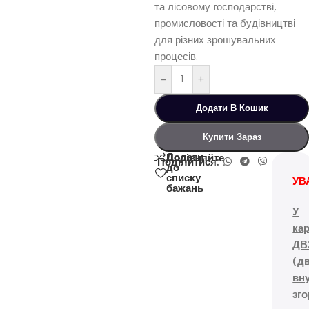
та лісовому господарстві,
промисловості та будівництві
для різних зрошувальних
процесів.
-
+
Додати В Кошик
Купити Зараз
Додати
Порівняйте
Поділитися:
до
списку
УВ
бажань
У
кар
ДВ
(д
вн
зг