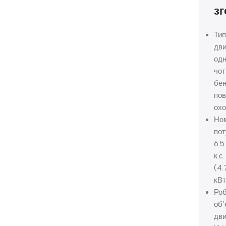
з
Ти
дви
од
чот
бен
пов
ох
Но
пот
6.5
к.с.
(4.
кВт
Ро
об’
дви