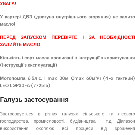
УВАГА!
У картері ДВЗ (двигуна внутрішнього згоряння) не залито
масло!
ПЕРЕД ЗАПУСКОМ ПЕРЕВІРТЕ І ЗА НЕОБХІДНОСТІ
ЗАЛИЙТЕ МАСЛО!
Кількість і сорт масла прописані в інструкції з користування
(інструкції з експлуатації)
Мотопомпа 6.5л.с. Hmax 30м Qmax 60м³/ч (4-х тактний)
LEO LGP30-A (772515)
Галузь застосування
Застосовується в різних галузях сільського та лісового
господарства, промисловості, будівництва і т.д. Діапазон
використання охоплює всі процеси від зрошення