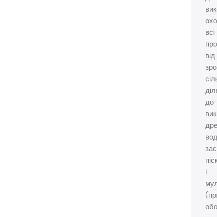
вик
ох
всі
пр
від
зр
сіл
діл
до
вик
др
вод
зас
піс
і
му
(пр
обо