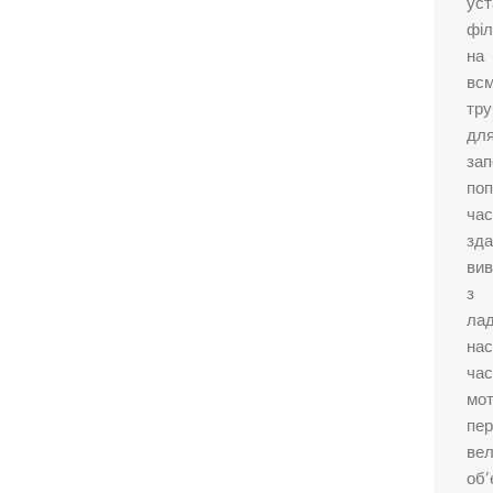
уст
філ
на
вс
тру
дл
зап
по
час
зда
вив
з
ла
на
час
мот
пе
ве
об’