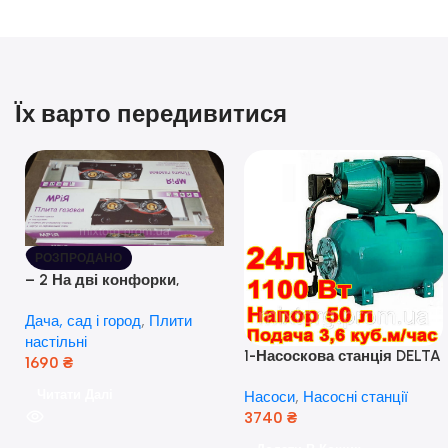
Їх варто передивитися
РОЗПРОДАНО
– 2 На дві конфорки,
скляна поверхня, з п’єзо-
Дача, сад і город
,
Плити
розпалюванням.
настільні
1-Насоскова станція DELTA
1690
₴
JET 100 A (a) (24 Літра, 1.1
Читати Далі
Насоси
,
Насосні станції
кВт) ( Польща)
3740
₴