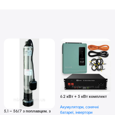
6.2 кВт + 5 кВт комплект
резервного живлення|
Акумулятори, сонячні
Гібридний інвертор Anern
5,1 – 56/7 з поплавцем, з
батареї, інвертори
та акумулятор Dyness, 50А