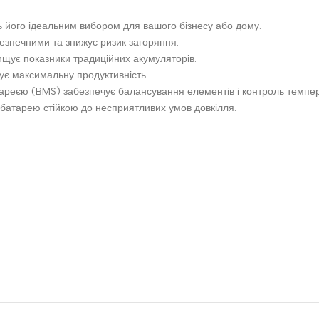
ь його ідеальним вибором для вашого бізнесу або дому.
езпечними та знижує ризик загоряння.
вищує показники традиційних акумуляторів.
ує максимальну продуктивність.
тареєю (BMS) забезпечує балансування елементів і контроль темпе
ь батарею стійкою до несприятливих умов довкілля.