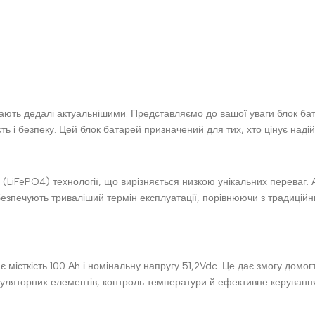
тають дедалі актуальнішими. Представляємо до вашої уваги блок 
ь і безпеку. Цей блок батарей призначений для тих, хто цінує надійні
(LiFePO4) технології, що вирізняється низкою унікальних переваг. 
безпечують триваліший термін експлуатації, порівнюючи з традицій
 місткість 100 Ah і номінальну напругу 51,2Vdc. Це дає змогу домогт
яторних елементів, контроль температури й ефективне керування з