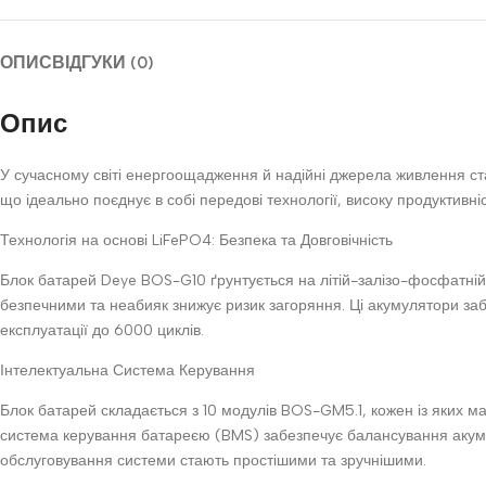
ОПИС
ВІДГУКИ (0)
Опис
У сучасному світі енергоощадження й надійні джерела живлення с
що ідеально поєднує в собі передові технології, високу продуктивніст
Технологія на основі LiFePO4: Безпека та Довговічність
Блок батарей Deye BOS-G10 ґрунтується на літій-залізо-фосфатній 
безпечними та неабияк знижує ризик загоряння. Ці акумулятори за
експлуатації до 6000 циклів.
Інтелектуальна Система Керування
Блок батарей складається з 10 модулів BOS-GM5.1, кожен із яких має
система керування батареєю (BMS) забезпечує балансування акумул
обслуговування системи стають простішими та зручнішими.