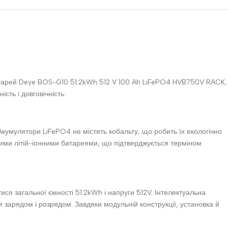
батарей Deye BOS-G10 51.2kWh 512 V 100 Ah LiFePO4 HVB750V RACK,
сть і довговічність.
Акумулятори LiFePO4 не містять кобальту, що робить їх екологічно
ними літій-іонними батареями, що підтверджується терміном
ися загальної ємності 51.2kWh і напруги 512V. Інтелектуальна
арядом і розрядом. Завдяки модульній конструкції, установка й