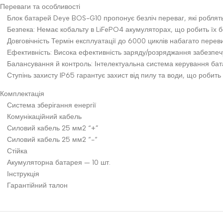
Переваги та особливості
Блок батарей Deye BOS-G10 пропонує безліч переваг, які роблят
Безпека: Немає кобальту в LiFePO4 акумуляторах, що робить їх б
Довговічність Термін експлуатації до 6000 циклів набагато пере
Ефективність: Висока ефективність заряду/розряджання забезпеч
Балансування й контроль: Інтелектуальна система керування ба
Ступінь захисту IP65 гарантує захист від пилу та води, що робит
Комплектація
Система зберігання енергії
Комунікаційний кабель
Силовий кабель 25 мм2 “+”
Силовий кабель 25 мм2 “-“
Стійка
Акумуляторна батарея — 10 шт.
Інструкція
Гарантійний талон