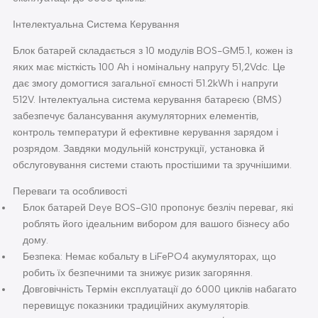
Інтелектуальна Система Керування
Блок батарей складається з 10 модулів BOS-GM5.1, кожен із
яких має місткість 100 Ah і номінальну напругу 51,2Vdc. Це
дає змогу домогтися загальної ємності 51.2kWh і напруги
512V. Інтелектуальна система керування батареєю (BMS)
забезпечує балансування акумуляторних елементів,
контроль температури й ефективне керування зарядом і
розрядом. Завдяки модульній конструкції, установка й
обслуговування системи стають простішими та зручнішими.
Переваги та особливості
Блок батарей Deye BOS-G10 пропонує безліч переваг, які
роблять його ідеальним вибором для вашого бізнесу або
дому.
Безпека: Немає кобальту в LiFePO4 акумуляторах, що
робить їх безпечними та знижує ризик загоряння.
Довговічність Термін експлуатації до 6000 циклів набагато
перевищує показники традиційних акумуляторів.