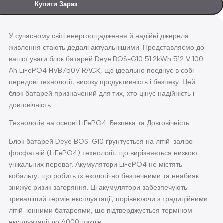
Купити Зараз
У сучасному світі енергоощадження й надійні джерела
живлення стають дедалі актуальнішими. Представляємо до
вашої уваги блок батарей Deye BOS-G10 51.2kWh 512 V 100
Ah LiFePO4 HVB750V RACK, що ідеально поєднує в собі
передові технології, високу продуктивність і безпеку. Цей
блок батарей призначений для тих, хто цінує надійність і
довговічність.
Технологія на основі LiFePO4: Безпека та Довговічність
Блок батарей Deye BOS-G10 ґрунтується на літій-залізо-
фосфатній (LiFePO4) технології, що вирізняється низкою
унікальних переваг. Акумулятори LiFePO4 не містять
кобальту, що робить їх екологічно безпечними та неабияк
знижує ризик загоряння. Ці акумулятори забезпечують
триваліший термін експлуатації, порівнюючи з традиційними
літій-іонними батареями, що підтверджується терміном
експлуатації до 6000 циклів.