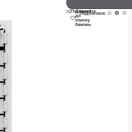
Додати
Порівняйте
Поділитися:
до
списку
бажань