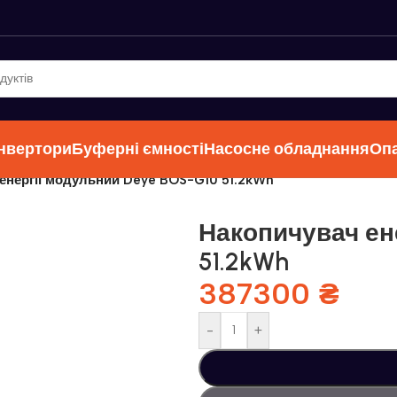
інвертори
Буферні ємності
Насосне обладнання
Оп
енергії модульний Deye BOS-G10 51.2kWh
Накопичувач ен
51.2kWh
387300
₴
-
+