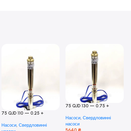
75 QJD 130 — 0.75 +
контроль боксу,Польща!
75 QJD 110 — 0.25 +
Насоси
,
Свердловинні
контроль бокс Польща!
насоси
Насоси
,
Свердловинні
Мідь!
5640
₴