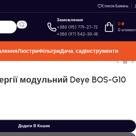
Список Бажань
Замовлення
0
₴
+380 (95) 779-27-72
0
елемен
+380 (97) 542-30-18
алення
Люстри
Фільтри
Дача, сад
Інструменти
ергії модульний Deye BOS-G10
Додати В Кошик