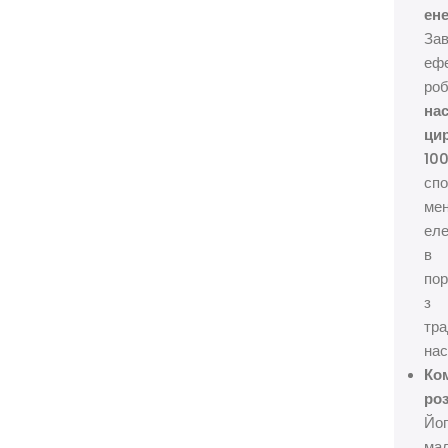
ене
За
ефе
роб
на
ци
10
сп
ме
еле
в
пор
з
тра
нас
Ко
роз
Йо
мал