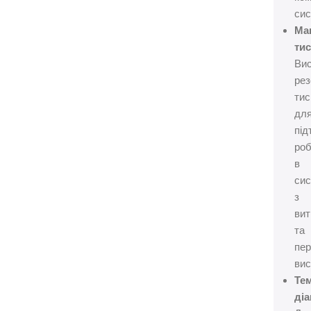
сис
Ма
тис
Ви
рез
тис
дл
під
ро
в
си
з
ви
та
пе
вис
Те
діа