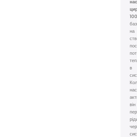
на
ци
10
баз
на
ств
пос
пот
теп
в
сис
Ко
на
акт
він
пе
рід
чер
си