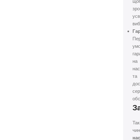
що
зро
усв
виб
Гар
Пер
ум
гар
на
на
та
дос
сер
обс
З
Та
чин
на