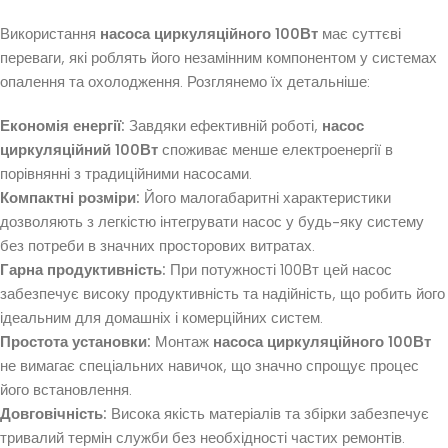
Використання
насоса циркуляційного 100Вт
має суттєві
переваги, які роблять його незамінним компонентом у системах
опалення та охолодження. Розглянемо їх детальніше:
Економія енергії:
Завдяки ефективній роботі,
насос
циркуляційний 100Вт
споживає менше електроенергії в
порівнянні з традиційними насосами.
Компактні розміри:
Його малогабаритні характеристики
дозволяють з легкістю інтегрувати насос у будь-яку систему
без потреби в значних просторових витратах.
Гарна продуктивність:
При потужності 100Вт цей насос
забезпечує високу продуктивність та надійність, що робить його
ідеальним для домашніх і комерційних систем.
Простота установки:
Монтаж
насоса циркуляційного 100Вт
не вимагає спеціальних навичок, що значно спрощує процес
його встановлення.
Довговічність:
Висока якість матеріалів та збірки забезпечує
тривалий термін служби без необхідності частих ремонтів.