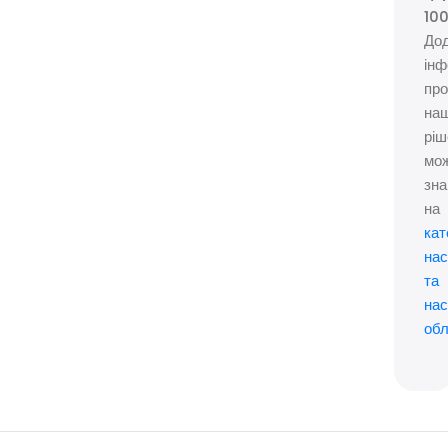
10
До
ін
пр
наш
ріш
мо
зна
на
кат
нас
та
нас
об