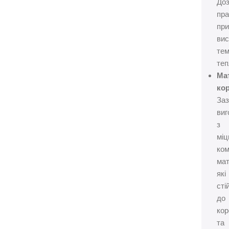
До
пр
пр
вис
те
теп
Ма
кор
За
виг
з
міц
ком
мат
які
сті
до
кор
та