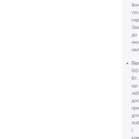
йог
тех
хар
Заз
до
ни
нал
Пот
100
Вт,
що
заб
до
про
дл
по
і
ком