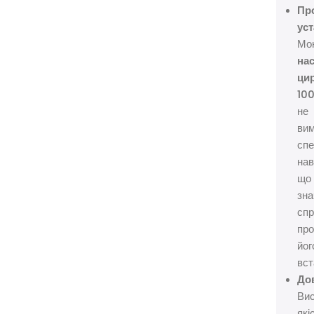
Пр
уст
Мо
на
ци
10
не
вим
спе
нав
що
зна
сп
пр
йог
вст
Дов
Ви
які