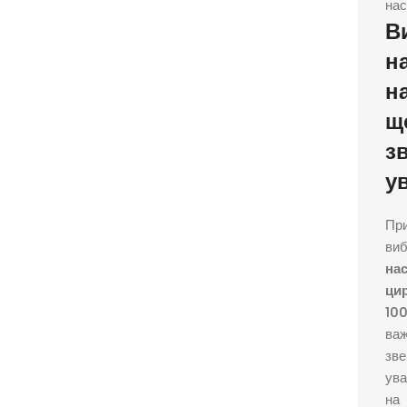
нас
В
н
н
щ
з
у
Пр
виб
на
ци
10
ва
зве
ува
на