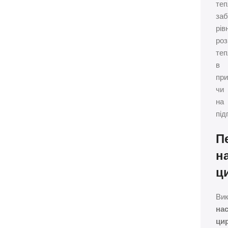
теп
за
рів
роз
те
в
при
чи
на
під
П
н
ц
Ви
на
ци