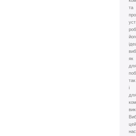
ком
та
про
уст
ро
йог
іде
ви
як
дл
поб
так
і
дл
ком
вик
Ви
це
нас