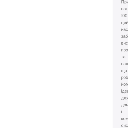
Пр
пот
100
це
на
заб
вис
про
та
над
що
ро
йог
іде
дл
до
і
ком
сис