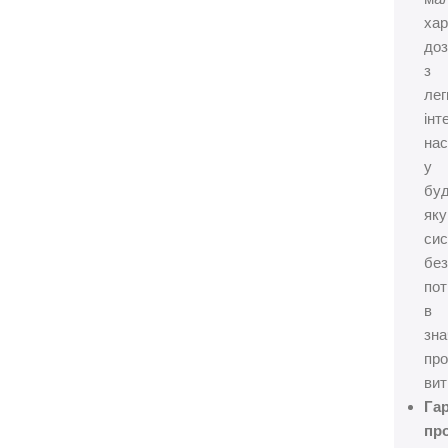
хар
до
з
лег
інт
на
у
бу
яку
си
бе
по
в
зна
про
вит
Га
про