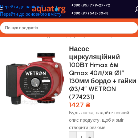
+380 (95) 779-27-72
Перейти до навігації
+380 (97) 542-30-18
Перейти до основного вмісту
асоси та насосне обладнання
/
Циркуляційні насоси для опалення
Насос
циркуляційний
100Вт Hmax 6м
Qmax 40л/хв Ø1″
130мм бордо + гайки
Ø3/4″ WETRON
(774231)
1427
₴
Будь ласка, надайте повний
опис продукту, щоб я зміг
створити резюме.
-
+