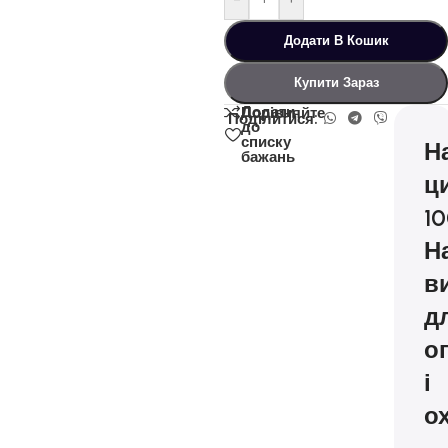
Додати В Кошик
Купити Зараз
Додати
Порівняйте
Поділитися:
до
списку
Н
бажань
ц
10
Н
в
д
о
і
о