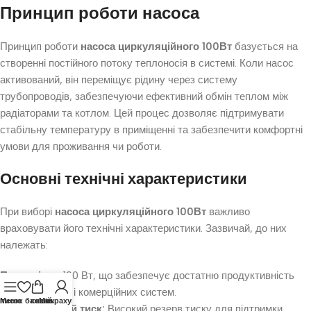
Принцип роботи насоса
Принцип роботи
насоса циркуляційного 100Вт
базується на
створенні постійного потоку теплоносія в системі. Коли насос
активований, він переміщує рідину через систему
трубопроводів, забезпечуючи ефективний обмін теплом між
радіаторами та котлом. Цей процес дозволяє підтримувати
стабільну температуру в приміщенні та забезпечити комфортні
умови для проживання чи роботи.
Основні технічні характеристики
При виборі
насоса циркуляційного 100Вт
важливо
враховувати його технічні характеристики. Зазвичай, до них
належать:
Потужність:
100 Вт, що забезпечує достатню продуктивність
для побутових і комерційних систем.
писок бажань
Меню
кошик
Мій рахунок
Максимальний тиск:
Високий резерв тиску для підтримки