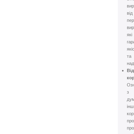
ви
від
пер
вир
які
гар
які
та
над
Ві
кор
Оз
з
ду
інш
кор
пр
про