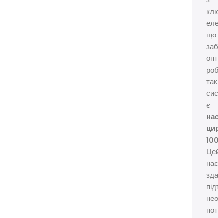
з
кл
еле
що
заб
оп
ро
так
сис
є
на
ци
10
Це
на
зда
під
нео
пот