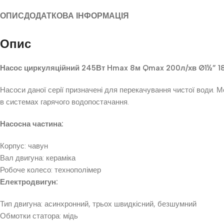
ОПИС
ДОДАТКОВА ІНФОРМАЦІЯ
Опис
Насос циркуляційний 245Вт Hmax 8м Qmax 200л/хв Ø1½” 18
Насоси даної серії призначені для перекачування чистої води. 
в системах гарячого водопостачання.
Насосна частина:
Корпус: чавун
Вал двигуна: кераміка
Робоче колесо: технополімер
Електродвигун:
Тип двигуна: асинхронний, трьох швидкісний, безшумний
Обмотки статора: мідь