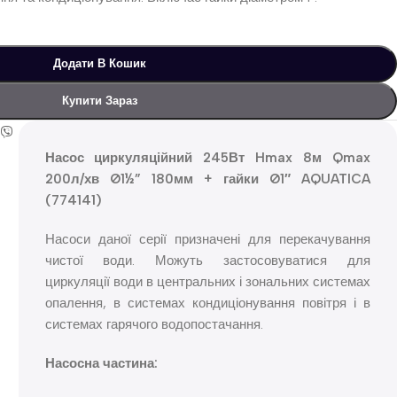
Додати В Кошик
Купити Зараз
Насос циркуляційний 245Вт Hmax 8м Qmax
200л/хв Ø1½” 180мм + гайки Ø1″ AQUATICA
(774141)
Насоси даної серії призначені для перекачування
чистої води. Можуть застосовуватися для
циркуляції води в центральних і зональних системах
опалення, в системах кондиціонування повітря і в
системах гарячого водопостачання.
Насосна частина: