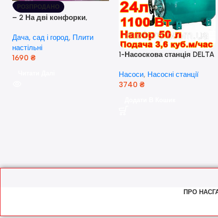
РОЗПРОДАНО
– 2 На дві конфорки,
скляна поверхня, з п’єзо-
Дача, сад і город
,
Плити
розпалюванням.
настільні
1-Насоскова станція DELTA
1690
₴
JET 100 A (a) (24 Літра, 1.1
Читати Далі
Насоси
,
Насосні станції
кВт) ( Польща)
3740
₴
Додати В Кошик
ПРО НАС
Г