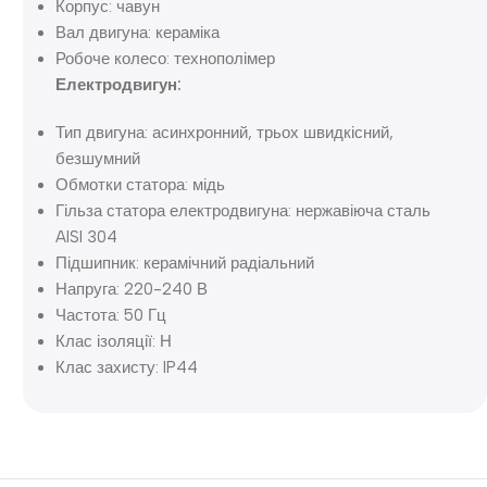
Корпус: чавун
Вал двигуна: кераміка
Робоче колесо: технополімер
Електродвигун:
Тип двигуна: асинхронний, трьох швидкісний,
безшумний
Обмотки статора: мідь
Гільза статора електродвигуна: нержавіюча сталь
AISI 304
Підшипник: керамічний радіальний
Напруга: 220-240 В
Частота: 50 Гц
Клас ізоляції: Н
Клас захисту: IP44