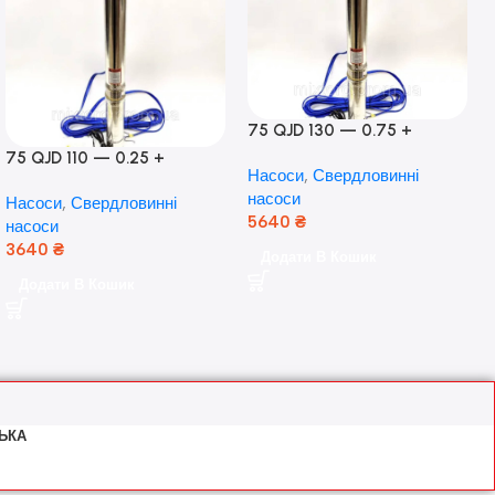
75 QJD 130 — 0.75 +
контроль боксу,Польща!
75 QJD 110 — 0.25 +
Насоси
,
Свердловинні
контроль бокс Польща!
насоси
Насоси
,
Свердловинні
Мідь!
5640
₴
насоси
3640
₴
Додати В Кошик
Додати В Кошик
ЬКА