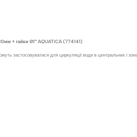
0мм + гайки Ø1″ AQUATICA (774141)
Можуть застосовуватися для циркуляції води в центральних і зон