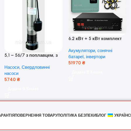
6.2 кВт + 5 кВт комплект
резервного живлення|
Акумулятори, сонячні
Гібридний інвертор Anern
5,1 – 56/7 з поплавцем, з
батареї, інвертори
та акумулятор Dyness, 50А
нижнім забором води
51970
₴
Насоси
,
Свердловинні
(оригінал Польща)
Додати В Кошик
насоси
5740
₴
Додати В Кошик
АРАНТІЯ
ПОВЕРНЕННЯ ТОВАРУ
ПОЛІТИКА БЕЗПЕКИ
БЛОГ
УКРАЇНС