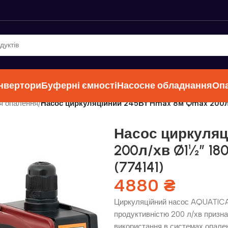
інвертори
Буферні ємності
Насосне обладнання
Оп
я опалення
/
Насос циркуляційний 245Вт Hmax 8м Qmax 200л/
Насос циркуляц
200л/хв Ø1½” 18
(774141)
4880
₴
Циркуляційний насос AQUATICA 
продуктивністю 200 л/хв призна
використання в системах опален