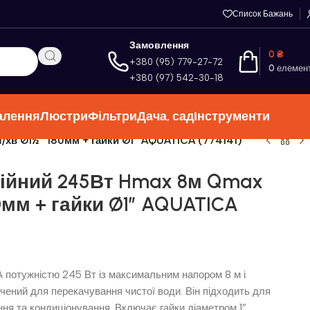
Список Бажань
Замовлення
0
₴
+380 (95) 779-27-72
0
елемен
+380 (97) 542-30-18
алення
Люстри
Фільтри
Дача, сад
Інструменти
хв Ø1½” 180мм + гайки Ø1″ AQUATICA (774141)
ійний 245Вт Hmax 8м Qmax
0мм + гайки Ø1″ AQUATICA
потужністю 245 Вт із максимальним напором 8 м і
чений для перекачування чистої води. Він підходить для
ня та кондиціонування. Включає гайки діаметром 1″.