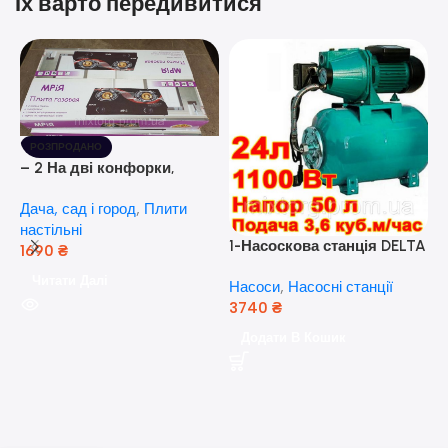
Їх варто передивитися
РОЗПРОДАНО
– 2 На дві конфорки,
скляна поверхня, з п’єзо-
Дача, сад і город
,
Плити
розпалюванням.
настільні
1-Насоскова станція DELTA
1690
₴
JET 100 A (a) (24 Літра, 1.1
Читати Далі
Насоси
,
Насосні станції
кВт) ( Польща)
3740
₴
5
Додати В Кошик
н
Н
(
н