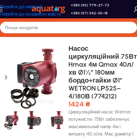
+380 (95) 779-27-72
Перейти до навігації
+380 (97) 542-30-18
Перейти до основного вмісту
асоси та насосне обладнання
/
Циркуляційні насоси для опалення
Насос
циркуляційний 75Вт
Hmax 4м Qmax 40л/
хв Ø1½” 180мм
бордо+гайки Ø1″
WETRON LР525–
4/180В (774212)
1424
₴
Циркуляційний насос Wetron
потужністю 75Вт забезпечує
максимальний напір 4м і
витрату 40 л/хв. Має діаметр 1