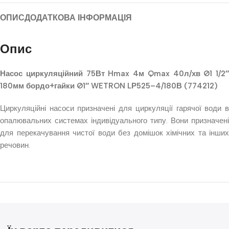
ОПИС
ДОДАТКОВА ІНФОРМАЦІЯ
Опис
Насос циркуляційний 75Вт Hmax 4м Qmax 40л/хв Ø1 1/2″
180мм бордо+гайки Ø1″ WETRON LР525–4/180В (774212)
Циркуляційні насоси призначені для циркуляції гарячої води в
опалювальних системах індивідуального типу. Вони призначені
для перекачування чистої води без домішок хімічних та інших
речовин.