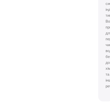
си
ін
ти
Во
пр
дл
пе
чи
во
бе
до
хі
та
ін
ре