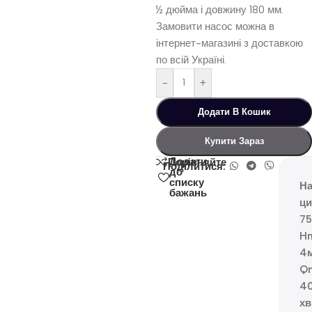
½ дюйма і довжину 180 мм.
Замовити насос можна в
інтернет-магазині з доставкою
по всій Україні.
-
+
Додати В Кошик
Купити Зараз
Додати
Порівняйте
Поділитися:
до
списку
На
бажань
ци
7
H
4
Q
4
хв