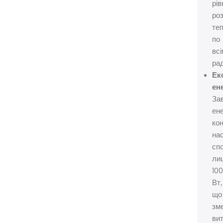
рів
ро
те
по
всі
рад
Ек
ене
За
ен
кон
на
сп
ли
100
Вт,
що
зм
ви