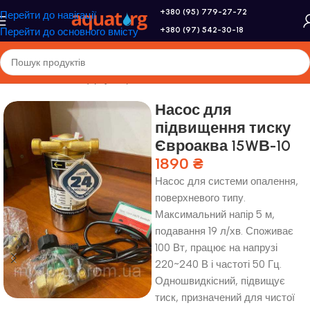
+380 (95) 779-27-72
Перейти до навігації
+380 (97) 542-30-18
Перейти до основного вмісту
Головна
/
Насоси
/
Циркуляційні насоси
Насос для
підвищення тиску
Євроаква 15WВ-10
1890
₴
Насос для системи опалення,
поверхневого типу.
Максимальний напір 5 м,
подавання 19 л/хв. Споживає
100 Вт, працює на напрузі
220~240 В і частоті 50 Гц.
Одношвидкісний, підвищує
тиск, призначений для чистої