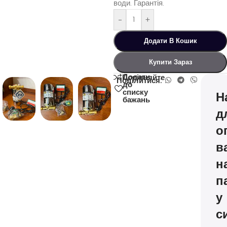
води. Гарантія.
-
+
Додати В Кошик
Купити Зараз
Додати
Порівняйте
Поділитися:
до
списку
Н
бажань
д
о
в
н
п
у
с