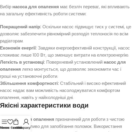
Вибір
насоса для опалення
має безліч переваг, які впливають
на загальну ефективність роботи системи:
Покращений напір:
Оскільки насос підвищує тиск у системі, це
дозволяє забезпечити рівномірний розподіл теплоносія по всім
радіаторам.
Економія енергії:
Завдяки енергоефективній конструкції, насос
споживає лише 100 Вт, що зменшує витрати на електроенергію.
Легкість в установці:
Поверхневий установлений
насос для
опалення
легко монтується, що дозволяє зекономити час і
гроші на установочні роботи.
Збільшення комфортності:
Стабільний і високо ефективний
насос надає вам можливість насолоджуватися комфортом
опалення, навіть у найхолодніші дні.
Якісні характеристики води
Ваш
насос для опалення
призначений для роботи з чистою
водою, що важливо для запобігання поломок. Використання
писок бажань
Меню
кошик
Мій рахунок