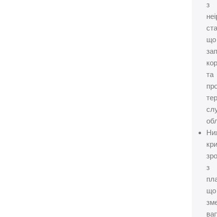
з
неі
ста
що
зап
кор
та
пр
тер
сл
об
Ни
кр
зр
з
пл
що
зм
ваг