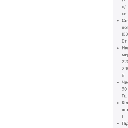
19
л/
хв
Сп
по
100
Вт
На
ме
22
24
В
Ча
50
Гц
Кі
шв
1
Пі