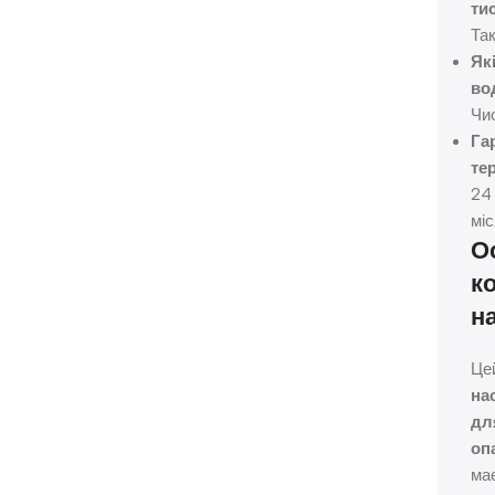
тис
Та
Як
во
Чи
Га
те
24
міс
О
к
н
Це
на
дл
оп
ма