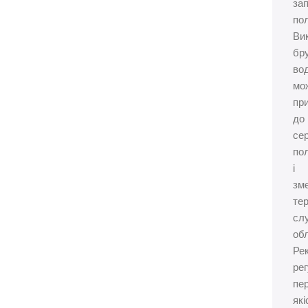
зап
по
Ви
бр
во
мо
пр
до
се
по
і
зм
те
сл
об
Ре
ре
пе
які