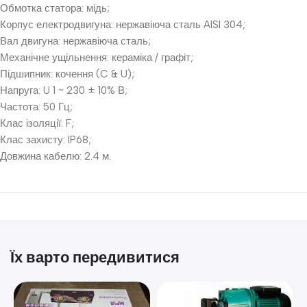
Обмотка статора: мідь;
Корпус електродвигуна: нержавіюча сталь AISI 304;
Вал двигуна: нержавіюча сталь;
Механічне ущільнення: кераміка / графіт;
Підшипник: кочення (C & U);
Напруга: U 1 ~ 230 ± 10% В;
Частота: 50 Гц;
Клас ізоляції: F;
Клас захисту: IP68;
Довжина кабелю: 2.4 м.
Їх варто передивитися