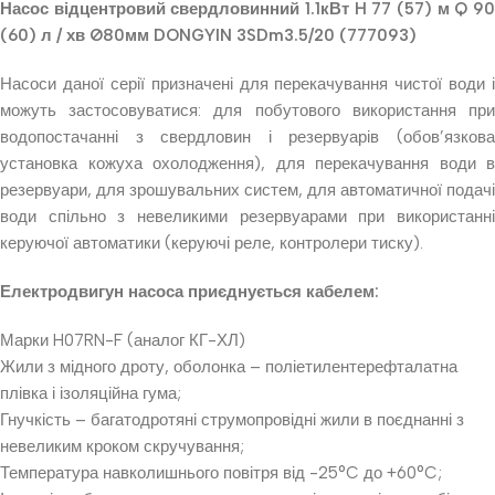
Насос відцентровий свердловинний 1.1кВт H 77 (57) м Q 90
(60) л / хв Ø80мм DONGYIN 3SDm3.5/20 (777093)
Насоси даної серії призначені для перекачування чистої води і
можуть застосовуватися: для побутового використання при
водопостачанні з свердловин і резервуарів (обов’язкова
установка кожуха охолодження), для перекачування води в
резервуари, для зрошувальних систем, для автоматичної подачі
води спільно з невеликими резервуарами при використанні
керуючої автоматики (керуючі реле, контролери тиску).
Електродвигун насоса приєднується кабелем:
Марки H07RN-F (аналог КГ-ХЛ)
Жили з мідного дроту, оболонка – поліетилентерефталатна
плівка і ізоляційна гума;
Гнучкість – багатодротяні струмопровідні жили в поєднанні з
невеликим кроком скручування;
Температура навколишнього повітря від -25°C до +60°C;