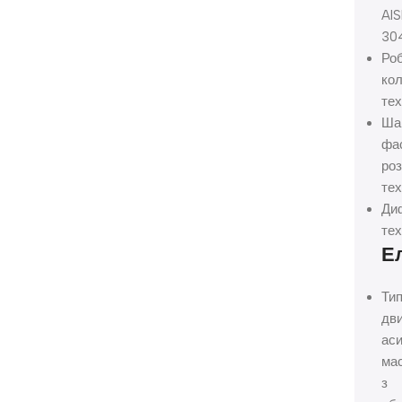
AIS
30
Ро
кол
тех
Ша
фа
роз
те
Ди
те
Е
Ти
дви
ас
ма
з