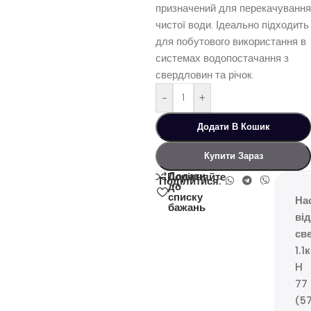
призначений для перекачування
чистої води. Ідеально підходить
для побутового використання в
системах водопостачання з
свердловин та річок.
-
+
Додати В Кошик
Купити Зараз
Додати
Порівняйте
Поділитися:
до
списку
На
бажань
ві
св
1.1
H
77
(5