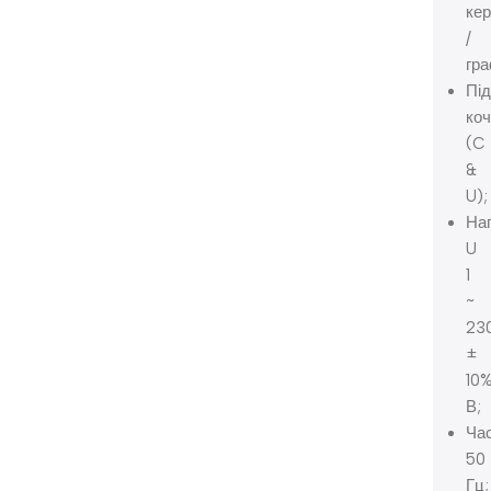
кер
/
гра
Пі
ко
(C
&
U);
Нап
U
1
~
23
±
10
В;
Час
50
Гц;