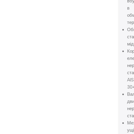
вб
в
об
те
Об
ста
мід
Ко
еле
не
ст
AIS
30
Ва
дви
не
ста
Ме
ущ