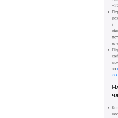
+2
Пе
ро
і
від
пот
еле
Під
ка
мо
за
>>>
Н
ч
Ко
нас