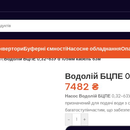
інвертори
Буферні ємності
Насосне обладнання
Оп
ни
/
Водолій БЦПЕ 0,32-63У d 105мм кабель 63м
Водолій БЦПЕ 0
7482
₴
Насос Водолій БЦПЕ
0,32-63У
призначений для подачі води з с
багатоступінчастим, що забезп
-
+