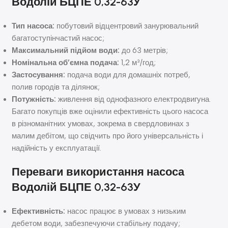
Водолій БЦПЕ 0,32-63У
Тип насоса:
побутовий відцентровий занурювальний
багатоступінчастий насос;
Максимальний підйом води:
до 63 метрів;
Номінальна об’ємна подача:
1,2 м³/год;
Застосування:
подача води для домашніх потреб,
полив городів та ділянок;
Потужність:
живлення від однофазного електродвигуна.
Багато покупців вже оцінили ефективність цього насоса
в різноманітних умовах, зокрема в свердловинах з
малим дебітом, що свідчить про його універсальність і
надійність у експлуатації.
Переваги використання насоса
Водолій БЦПЕ 0,32-63У
Ефективність:
насос працює в умовах з низьким
дебетом води, забезпечуючи стабільну подачу;