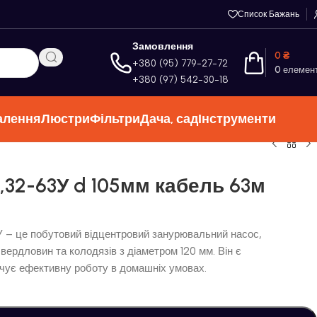
Список Бажань
Замовлення
0
₴
+380 (95) 779-27-72
0
елемен
+380 (97) 542-30-18
алення
Люстри
Фільтри
Дача, сад
Інструменти
,32-63У d 105мм кабель 63м
 – це побутовий відцентровий занурювальний насос,
вердловин та колодязів з діаметром 120 мм. Він є
ечує ефективну роботу в домашніх умовах.