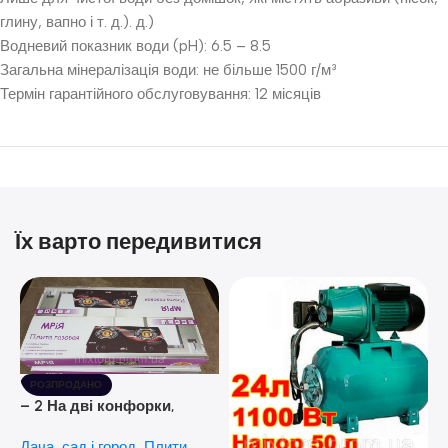
глину, вапно і т. д.). д.)
Водневий показник води (pH): 6.5 – 8.5
Загальна мінералізація води: не більше 1500 г/м³
Термін гарантійного обслуговування: 12 місяців
Їх варто передивитися
РОЗПРОДАНО
– 2 На дві конфорки,
скляна поверхня, з п’єзо-
Дача, сад і город
,
Плити
розпалюванням.