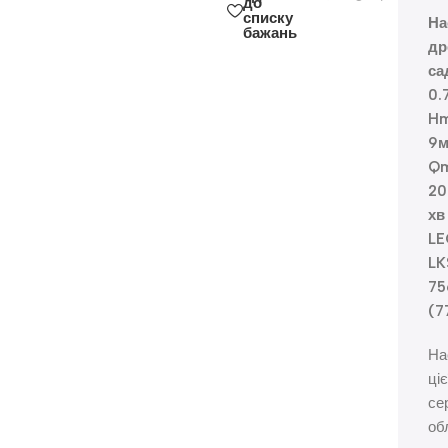
до
списку
На
бажань
др
са
0.
H
9
Q
20
хв
LE
LK
75
(7
На
ціє
сер
об