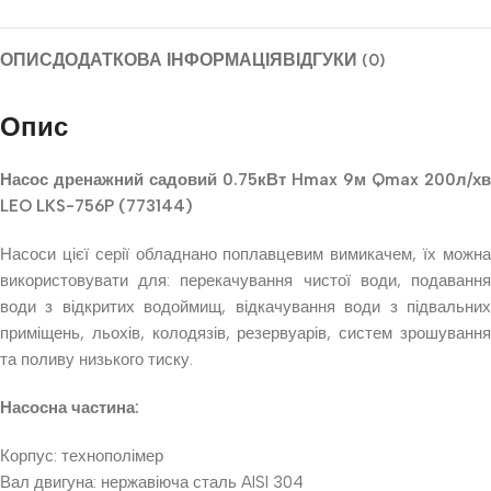
ОПИС
ДОДАТКОВА ІНФОРМАЦІЯ
ВІДГУКИ (0)
Опис
Насос дренажний садовий 0.75кВт Hmax 9м Qmax 200л/хв
LEO LKS-756P (773144)
Насоси цієї серії обладнано поплавцевим вимикачем, їх можна
використовувати для: перекачування чистої води, подавання
води з відкритих водоймищ, відкачування води з підвальних
приміщень, льохів, колодязів, резервуарів, систем зрошування
та поливу низького тиску.
Насосна частина:
Корпус: технополімер
Вал двигуна: нержавіюча сталь AISI 304