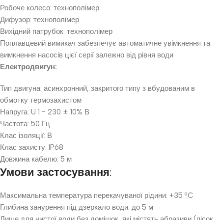
Робоче колесо: технополімер
Дифузор: технополімер
Вихідний патрубок: технополімер
Поплавцевий вимикач забезпечує автоматичне увімкнення та
вимкнення насосів цієї серії залежно від рівня води
Електродвигун:
Тип двигуна: асинхронний, закритого типу з вбудованим в
обмотку термозахистом
Напруга: U 1 ~ 230 ± 10% В
Частота: 50 Гц
Клас ізоляції: В
Клас захисту: IP68
Довжина кабелю: 5 м
Умови застосування:
Максимальна температура перекачуваної рідини: +35 ºC
Глибина занурення під дзеркало води: до 5 м
Лише для чистої води без домішок, які містять абразиви (пісок,