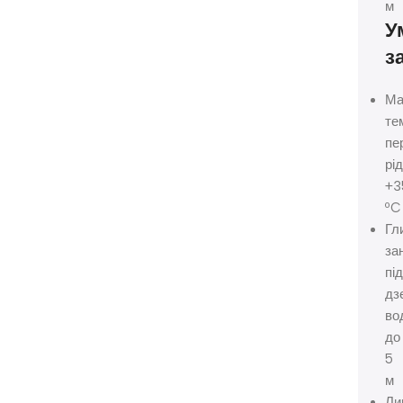
м
У
з
Ма
те
пе
рід
+3
ºC
Гл
за
під
дз
во
до
5
м
Ли