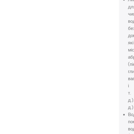
дл
чи
во
бе
до
які
мі
аб
(пі
гл
ва
і
т.
д.)
д.)
Во
по
во