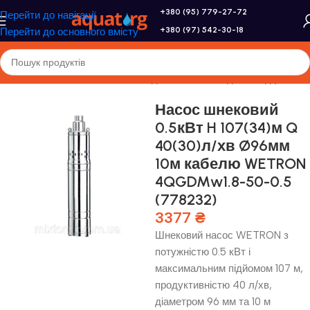
+380 (95) 779-27-72
Перейти до навігації
+380 (97) 542-30-18
Перейти до основного вмісту
оловна
/
Насоси та насосне обладнання
/
Насоси для свердловини
Насос шнековий
0.5кВт H 107(34)м Q
40(30)л/хв Ø96мм
10м кабелю WETRON
4QGDMw1.8-50-0.5
(778232)
3377
₴
Шнековий насос WETRON з
потужністю 0.5 кВт і
максимальним підйомом 107 м,
продуктивністю 40 л/хв,
діаметром 96 мм та 10 м