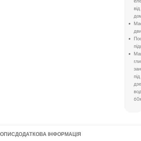
ел
від
до
Ма
дв
По
пі
Ма
гл
за
під
дз
вод
60
ОПИС
ДОДАТКОВА ІНФОРМАЦІЯ