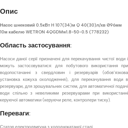
Опис
Насос шнековий 0.5кВт H 107(34)м Q 40(30)л/хв Ø96мм
10м кабелю WETRON 4QGDMw1.8-50-0.5 (778232)
Область застосування:
Насоси даної серії призначені для перекачування чистої води і
можуть застосовуватися: для побутового використання при
водопостачанні з свердловин і резервуарів (обов’язкова
установка кожуха охолодження), для перекачування води в
резервуари, для зрошувальних систем, для автоматичної подачі
води спільно з невеликими резервуарами при використанні
керуючої автоматики (керуючи реле, контролери тиску).
Переваги:
Статор електродвигуна з холоднокатаної сталі