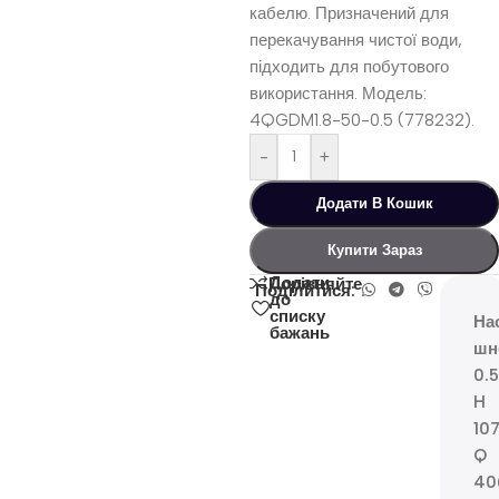
кабелю. Призначений для
перекачування чистої води,
підходить для побутового
використання. Модель:
4QGDM1.8-50-0.5 (778232).
-
+
Додати В Кошик
Купити Зараз
Додати
Порівняйте
Поділитися:
до
списку
На
бажань
шн
0.
H
10
Q
40