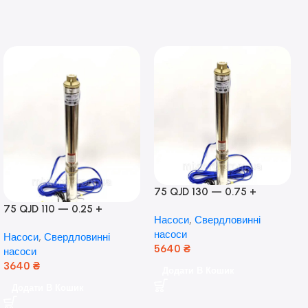
75 QJD 130 — 0.75 +
контроль боксу,Польща!
75 QJD 110 — 0.25 +
Насоси
,
Свердловинні
контроль бокс Польща!
насоси
Насоси
,
Свердловинні
Мідь!
5640
₴
насоси
3640
₴
Додати В Кошик
Додати В Кошик