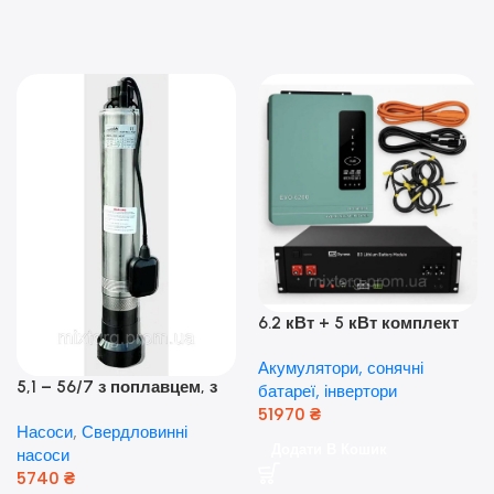
6.2 кВт + 5 кВт комплект
резервного живлення|
Акумулятори, сонячні
Гібридний інвертор Anern
5,1 – 56/7 з поплавцем, з
батареї, інвертори
та акумулятор Dyness, 50А
нижнім забором води
51970
₴
Насоси
,
Свердловинні
(оригінал Польща)
Додати В Кошик
насоси
5740
₴