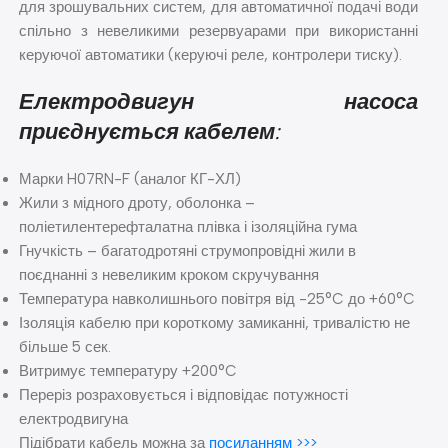
для зрошувальних систем, для автоматичної подачі води
спільно з невеликими резервуарами при використанні
керуючої автоматики (керуючі реле, контролери тиску).
Електродвигун насоса
приєднується кабелем:
Марки H07RN-F (аналог КГ-ХЛ)
Жили з мідного дроту, оболонка –
поліетилентерефталатна плівка і ізоляційна гума
Гнучкість – багатодротяні струмопровідні жили в
поєднанні з невеликим кроком скручування
Температура навколишнього повітря від -25°C до +60°C
Ізоляція кабелю при короткому замиканні, тривалістю не
більше 5 сек.
Витримує температуру +200°C
Переріз розраховується і відповідає потужності
електродвигуна
Підібрати кабель можна за
посиланням >>>