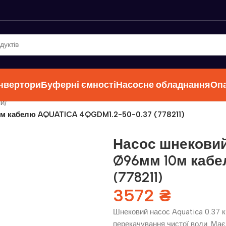
інвертори
Буферні ємності
Насосне обладнання
Оп
ни
/
0м кабелю AQUATICA 4QGDM1.2-50-0.37 (778211)
Насос шнековий 
Ø96мм 10м кабе
(778211)
3572
₴
Шнековий насос Aquatica 0.37 
перекачування чистої води. Має 