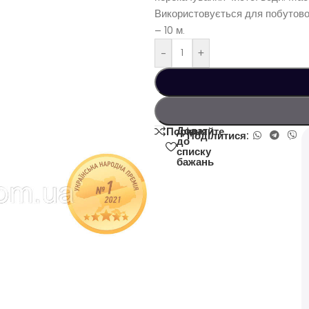
Використовується для побутовог
– 10 м.
-
+
Додати
Порівняйте
Поділитися:
до
списку
бажань