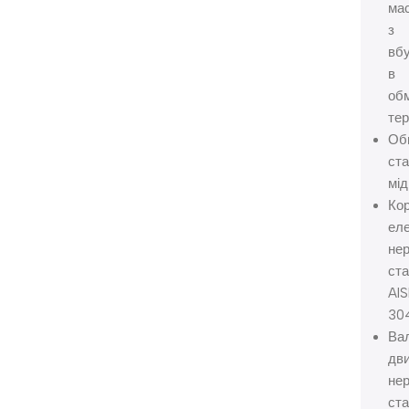
ма
з
вб
в
об
те
Об
ста
мід
Ко
еле
не
ст
AIS
30
Ва
дви
не
ста