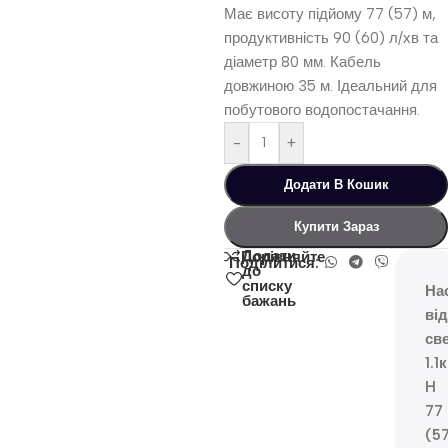
Має висоту підйому 77 (57) м,
продуктивність 90 (60) л/хв та
діаметр 80 мм. Кабель
довжиною 35 м. Ідеальний для
побутового водопостачання.
-
+
Додати В Кошик
Купити Зараз
Додати
Порівняйте
Поділитися:
до
списку
На
бажань
ві
св
1.1
H
77
(5