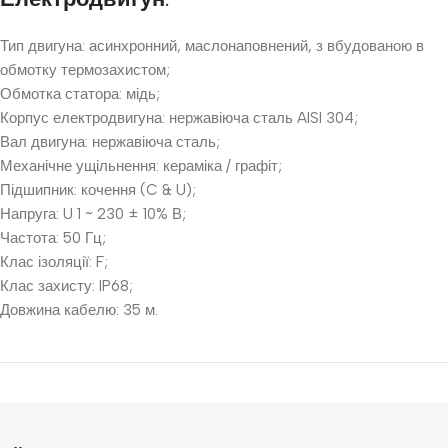
Тип двигуна: асинхронний, маслонаповнений, з вбудованою в
обмотку термозахистом;
Обмотка статора: мідь;
Корпус електродвигуна: нержавіюча сталь AISI 304;
Вал двигуна: нержавіюча сталь;
Механічне ущільнення: кераміка / графіт;
Підшипник: кочення (C & U);
Напруга: U 1 ~ 230 ± 10% В;
Частота: 50 Гц;
Клас ізоляції: F;
Клас захисту: IP68;
Довжина кабелю: 35 м.