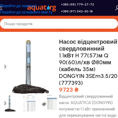
+380 (95) 779-27-72
Перейти до навігації
+380 (97) 542-30-18
Перейти до основного вмісту
оловна
/
Насоси та насосне обладнання
/
Насоси для свердловини
Насос відцентровий
свердловинний
1.1кВт H 77(57)м Q
90(60)л/хв Ø80мм
(кабель 35м)
DONGYIN 3SEm3.5/20
(777393)
9723
₴
Відцентровий свердловинний
насос AQUATICA (DONGYIN)
потужністю 1.1 кВт призначений
для перекачування чистої води.