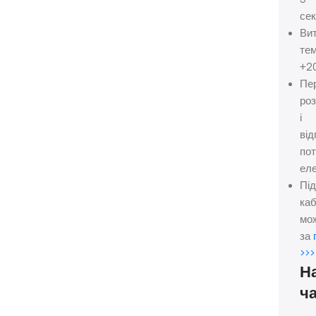
сек
Ви
те
+2
Пе
ро
і
від
пот
еле
Під
ка
мо
за
>>>
Н
ч