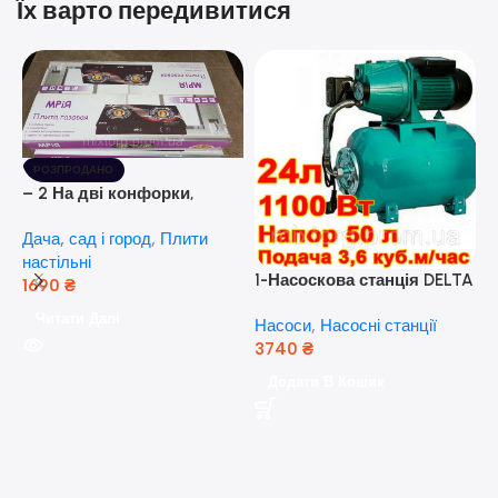
Їх варто передивитися
РОЗПРОДАНО
– 2 На дві конфорки,
скляна поверхня, з п’єзо-
Дача, сад і город
,
Плити
розпалюванням.
настільні
1-Насоскова станція DELTA
1690
₴
JET 100 A (a) (24 Літра, 1.1
Читати Далі
Насоси
,
Насосні станції
кВт) ( Польща)
3740
₴
5
Додати В Кошик
н
Н
(
н