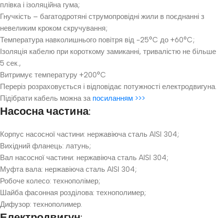
плівка і ізоляційна гума;
Гнучкість – багатодротяні струмопровідні жили в поєднанні з
невеликим кроком скручування;
Температура навколишнього повітря від -25°C до +60°C;
Ізоляція кабелю при короткому замиканні, тривалістю не більше
5 сек.,
Витримує температуру +200°C
Переріз розраховується і відповідає потужності електродвигуна.
Підібрати кабель можна за
посиланням >>>
Насосна частина:
Корпус насосної частини: нержавіюча сталь AISI 304;
Вихідний фланець: латунь;
Вал насосної частини: нержавіюча сталь AISI 304;
Муфта вала: нержавіюча сталь AISI 304;
Робоче колесо: технополімер;
Шайба фасонная розділова: технополимер;
Дифузор: технополимер.
Електродвигун: