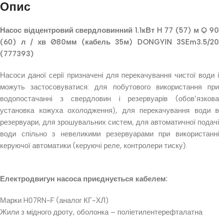
Опис
Насос відцентровий свердловинний 1.1кВт H 77 (57) м Q 90
(60) л / хв Ø80мм (кабель 35м) DONGYIN 3SEm3.5/20
(777393)
Насоси даної серії призначені для перекачування чистої води і
можуть застосовуватися: для побутового використання при
водопостачанні з свердловин і резервуарів (обов’язкова
установка кожуха охолодження), для перекачування води в
резервуари, для зрошувальних систем, для автоматичної подачі
води спільно з невеликими резервуарами при використанні
керуючої автоматики (керуючі реле, контролери тиску).
Електродвигун насоса приєднується кабелем:
Марки H07RN-F (аналог КГ-ХЛ)
Жили з мідного дроту, оболонка – поліетилентерефталатна