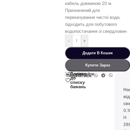
кабель довжиною 20 м.
Призначений для
перекачування чистої води,
підходить для побутового
водопостачання зі свердловин.
-
+
Додати В Кошик
Купити Зараз
Додати
Порівняйте
Поділитися:
до
списку
бажань
На
ві
св
0.
H
28