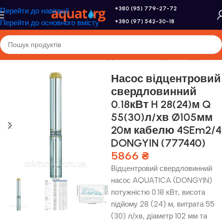
+380 (95) 779-27-72
Перейти до навігації
+380 (97) 542-30-18
Перейти до основного вмісту
оловна
/
Насоси та насосне обладнання
/
Насоси для свердловини
Насос відцентровий
свердловинний
0.18кВт H 28(24)м Q
55(30)л/хв Ø105мм
20м кабелю 4SEm2/4
DONGYIN (777440)
5866
₴
Відцентровий свердловинний
насос AQUATICA (DONGYIN)
потужністю 0.18 кВт, висота
підйому 28 (24) м, витрата 55
(30) л/хв, діаметр 102 мм та