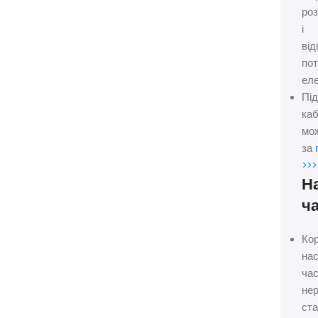
ро
і
від
пот
еле
Під
ка
мо
за
>>>
Н
ч
Ко
нас
час
не
ст