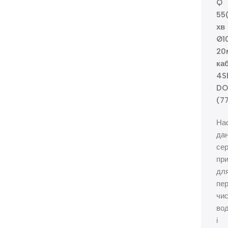
Q
55
хв
Ø1
20
ка
4S
DO
(7
На
дан
сер
при
дл
пе
чис
во
і