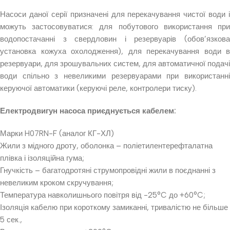
Насоси даної серії призначені для перекачування чистої води і
можуть застосовуватися: для побутового використання при
водопостачанні з свердловин і резервуарів (обов’язкова
установка кожуха охолодження), для перекачування води в
резервуари, для зрошувальних систем, для автоматичної подачі
води спільно з невеликими резервуарами при використанні
керуючої автоматики (керуючі реле, контролери тиску).
Електродвигун насоса приєднується кабелем:
Марки H07RN-F (аналог КГ-ХЛ)
Жили з мідного дроту, оболонка – поліетилентерефталатна
плівка і ізоляційна гума;
Гнучкість – багатодротяні струмопровідні жили в поєднанні з
невеликим кроком скручування;
Температура навколишнього повітря від -25°C до +60°C;
Ізоляція кабелю при короткому замиканні, тривалістю не більше
5 сек.,