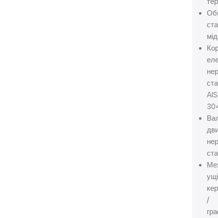
те
Об
ста
мід
Ко
еле
не
ст
AIS
30
Ва
дви
не
ста
Ме
ущ
кер
/
гра