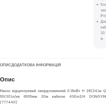
Кл
зах
IP6
До
ка
20
м.
ОПИС
ДОДАТКОВА ІНФОРМАЦІЯ
Опис
Насос відцентровий свердловинний 0.18кВт H 28(24)м Q
55(30)л/хв Ø105мм 20м кабелю 4SEm2/4 DONGYIN
(777440)