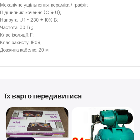
Механічне ущільнення: кераміка / графіт;
Підшипник: кочення (C & U);
Напруга: U 1 ~ 230 ± 10% В;
Частота: 50 Гц;
Клас ізоляції: F;
Клас захисту: IP68;
Довжина кабелю: 20 м.
Їх варто передивитися