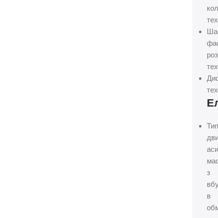
кол
тех
Ша
фа
роз
те
Ди
те
Е
Ти
дви
ас
ма
з
вб
в
об