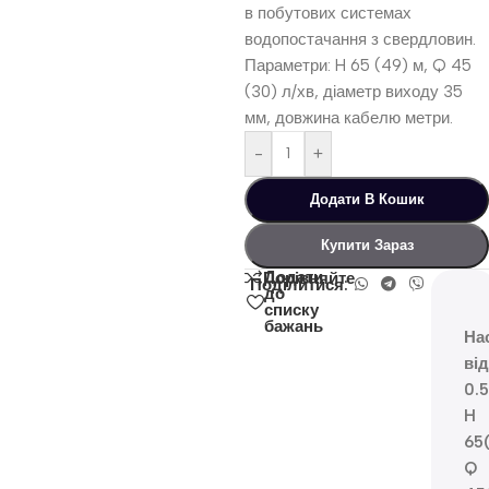
в побутових системах
водопостачання з свердловин.
Параметри: H 65 (49) м, Q 45
(30) л/хв, діаметр виходу 35
мм, довжина кабелю метри.
-
+
Додати В Кошик
Купити Зараз
Додати
Порівняйте
Поділитися:
до
списку
бажань
На
ві
0.
H
65
Q