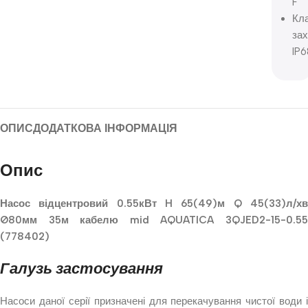
F
Кл
зах
IP6
ОПИС
ДОДАТКОВА ІНФОРМАЦІЯ
Опис
Насос відцентровий 0.55кВт H 65(49)м Q 45(33)л/хв
Ø80мм 35м кабелю mid AQUATICA 3QJED2-15-0.55
(778402)
Галузь застосування
Насоси даної серії призначені для перекачування чистої води і