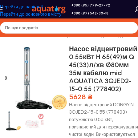
+380 (95) 779-27-72
Перейти до навігації
+380 (97) 542-30-18
Перейти до основного вмісту
оловна
/
Насоси та насосне обладнання
/
Насоси для свердловини
Насос відцентровий
0.55кВт H 65(49)м Q
45(33)л/хв Ø80мм
35м кабелю mid
AQUATICA 3QJED2-
15-0.55 (778402)
5628
₴
Насос відцентровий DONGYIN
3QJED2-15-0.55 (778403)
потужністю 0.55 кВт,
призначений для перекачування
чистої води. Використовується