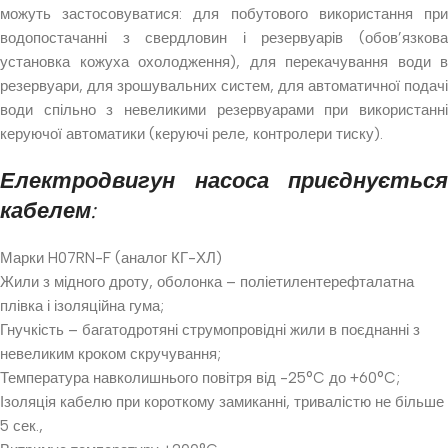
можуть застосовуватися: для побутового використання при
водопостачанні з свердловин і резервуарів (обов’язкова
установка кожуха охолодження), для перекачування води в
резервуари, для зрошувальних систем, для автоматичної подачі
води спільно з невеликими резервуарами при використанні
керуючої автоматики (керуючі реле, контролери тиску).
Електродвигун насоса приєднується
кабелем:
Марки H07RN-F (аналог КГ-ХЛ)
Жили з мідного дроту, оболонка – поліетилентерефталатна
плівка і ізоляційна гума;
Гнучкість – багатодротяні струмопровідні жили в поєднанні з
невеликим кроком скручування;
Температура навколишнього повітря від -25°C до +60°C;
Ізоляція кабелю при короткому замиканні, тривалістю не більше
5 сек.,