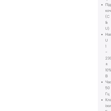
Пі
ко
(C
&
U)
Нап
U
1
~
23
±
10
В
Час
50
Гц
Кл
ізо