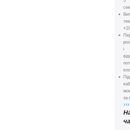
5
сек
Ви
те
+2
Пе
ро
і
від
пот
еле
Під
ка
мо
за
>>>
Н
ч