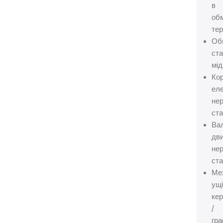
в
об
те
Об
ста
мід
Ко
еле
не
ст
Ва
дви
не
ст
Ме
ущ
кер
/
гра