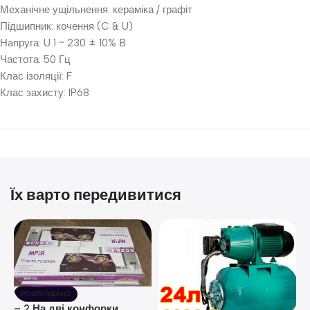
Механічне ущільнення: кераміка / графіт
Підшипник: кочення (C & U)
Напруга: U 1 ~ 230 ± 10% В
Частота: 50 Гц
Клас ізоляції: F
Клас захисту: IP68
Їх варто передивитися
РОЗПРОДАНО
– 2 На дві конфорки,