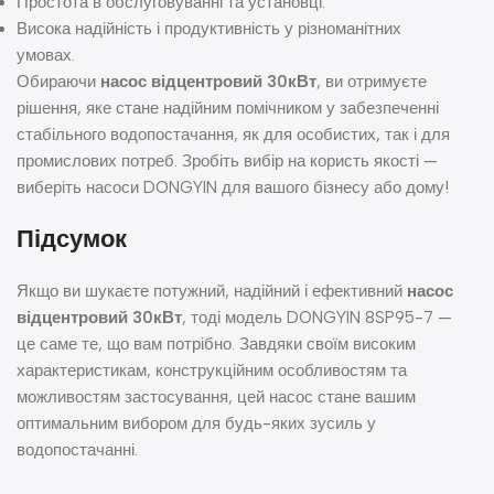
Простота в обслуговуванні та установці.
Висока надійність і продуктивність у різноманітних
умовах.
Обираючи
насос відцентровий 30кВт
, ви отримуєте
рішення, яке стане надійним помічником у забезпеченні
стабільного водопостачання, як для особистих, так і для
промислових потреб. Зробіть вибір на користь якості —
виберіть насоси DONGYIN для вашого бізнесу або дому!
Підсумок
Якщо ви шукаєте потужний, надійний і ефективний
насос
відцентровий 30кВт
, тоді модель DONGYIN 8SP95-7 —
це саме те, що вам потрібно. Завдяки своїм високим
характеристикам, конструкційним особливостям та
можливостям застосування, цей насос стане вашим
оптимальним вибором для будь-яких зусиль у
водопостачанні.