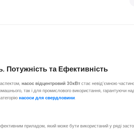
ь, Потужність та Ефективність
 аспектом,
насос відцентровий 30кВт
стає невід’ємною частин
машнього, так і для промислового використання, гарантуючи над
категорію
насоси для свердловини
.
ективним приладом, який може бути використаний у ряді засто