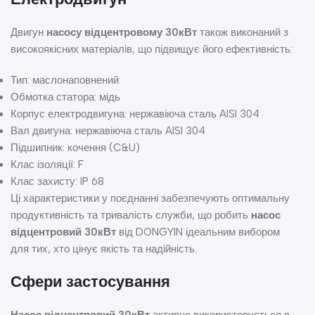
Двигун
насосу відцентровому 30кВт
також виконаний з
високоякісних матеріалів, що підвищує його ефективність:
Тип: маслонаповнений
Обмотка статора: мідь
Корпус електродвигуна: нержавіюча сталь AISI 304
Вал двигуна: нержавіюча сталь AISI 304
Підшипник: кочення (C&U)
Клас ізоляції: F
Клас захисту: IP 68
Ці характеристики у поєднанні забезпечують оптимальну
продуктивність та тривалість служби, що робить
насос
відцентровий 30кВт
від DONGYIN ідеальним вибором
для тих, хто цінує якість та надійність.
Сфери застосування