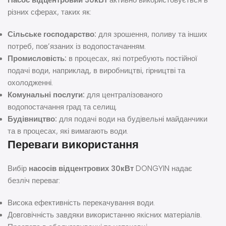
Насос відцентровий 30кВт
активно використовується в
різних сферах, таких як:
Сільське господарство:
для зрошення, поливу та інших
потреб, пов’язаних із водопостачанням.
Промисловість:
в процесах, які потребують постійної
подачі води, наприклад, в виробництві, гірництві та
охолодженні.
Комунальні послуги:
для централізованого
водопостачання град та селищ.
Будівництво:
для подачі води на будівельні майданчики
та в процесах, які вимагають води.
Переваги використання
Вибір
насосів відцентрових 30кВт
DONGYIN надає
безліч переваг:
Висока ефективність перекачування води.
Довговічність завдяки використанню якісних матеріалів.