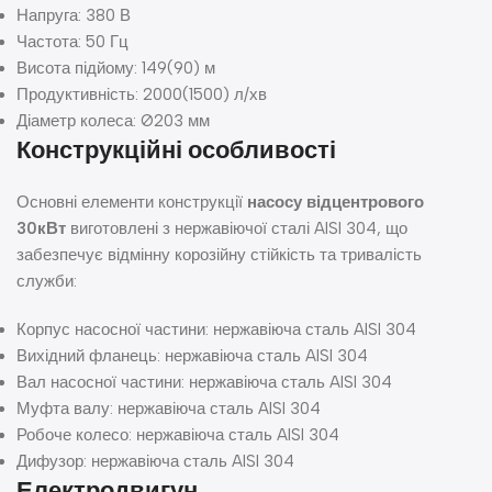
Напруга: 380 В
Частота: 50 Гц
Висота підйому: 149(90) м
Продуктивність: 2000(1500) л/хв
Діаметр колеса: Ø203 мм
Конструкційні особливості
Основні елементи конструкції
насосу відцентрового
30кВт
виготовлені з нержавіючої сталі AISI 304, що
забезпечує відмінну корозійну стійкість та тривалість
служби:
Корпус насосної частини: нержавіюча сталь AISI 304
Вихідний фланець: нержавіюча сталь AISI 304
Вал насосної частини: нержавіюча сталь AISI 304
Муфта валу: нержавіюча сталь AISI 304
Робоче колесо: нержавіюча сталь AISI 304
Дифузор: нержавіюча сталь AISI 304
Електродвигун