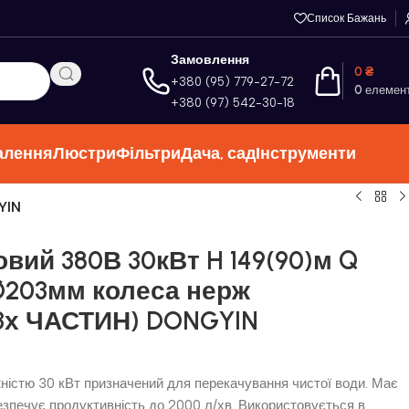
Список Бажань
Замовлення
0
₴
+380 (95) 779-27-72
0
елемен
+380 (97) 542-30-18
алення
Люстри
Фільтри
Дача, сад
Інструменти
YIN
вий 380В 30кВт H 149(90)м Q
 Ø203мм колеса нерж
 3х ЧАСТИН) DONGYIN
стю 30 кВт призначений для перекачування чистої води. Має
езпечує продуктивність до 2000 л/хв. Використовується в