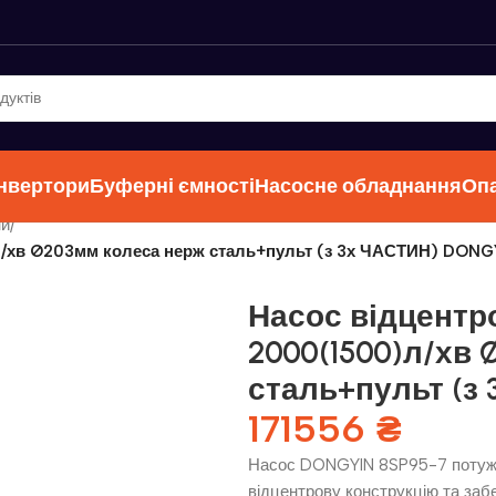
інвертори
Буферні ємності
Насосне обладнання
Оп
ни
/
л/хв Ø203мм колеса нерж сталь+пульт (з 3х ЧАСТИН) DONG
Насос відцентро
2000(1500)л/хв
сталь+пульт (з
171556
₴
Насос DONGYIN 8SP95-7 потужні
відцентрову конструкцію та заб