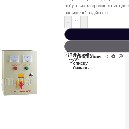
побутових та промислових ціля
підвищеної надійності.
-
+
Додати
Порівняйте
Поділитися:
до
списку
бажань