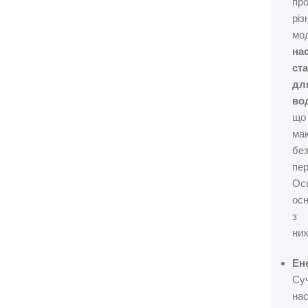
пр
різ
мо
на
ст
дл
во
що
ма
без
пер
Ос
осн
з
них
Ен
Су
нас