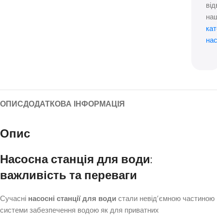
від
на
кат
нас
ОПИС
ДОДАТКОВА ІНФОРМАЦІЯ
Опис
Насосна станція для води:
важливість та переваги
Сучасні
насосні станції для води
стали невід’ємною частиною
системи забезпечення водою як для приватних