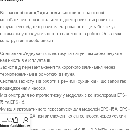
Всі
насосні станції для води
виготовлені на основі
моноблочних горизонтальних відцентрових, вихрових та
струменево-відцентрових електронасосів. Це забезпечує
оптимальну продуктивність та надійність в роботі. Ось деякі
конструктивні особливості:
Спеціальні з’єднувачі з пластику та латуні, які забезпечують
надійність в експлуатації.
Захист від перевантаження та короткого замикання через
термоперемикачі в обмотках двигуна.
Система захисту від роботи в режимі «сухий хід», що запобігає
пошкодженням насоса.
Монометр для контролю тиску у моделях з контролерами EPS-
15 та EPS-16.
Функція автоматичного перезапуску для моделей EPS-15A, EPS-
II-12A, EPS-II-22A при виключенні електронасоса через «сухий
хід».
писок бажань
Меню
кошик
Мій рахунок