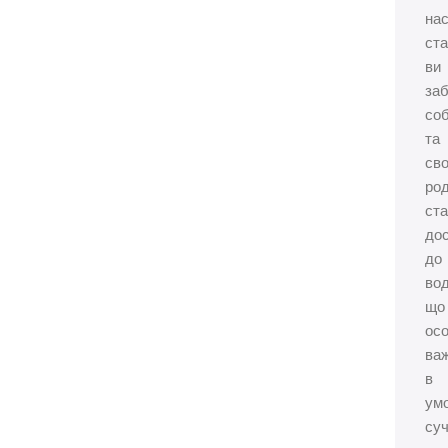
на
ста
ви
за
соб
та
сво
род
ста
до
до
вод
що
ос
ва
в
ум
суч