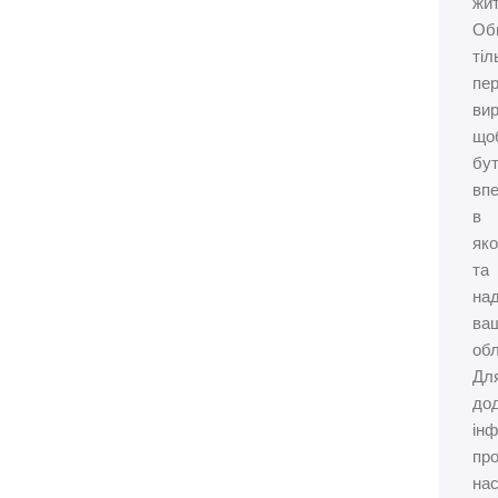
жит
Об
тіл
пер
вир
що
бу
вп
в
яко
та
над
ва
об
Дл
дод
інф
пр
на