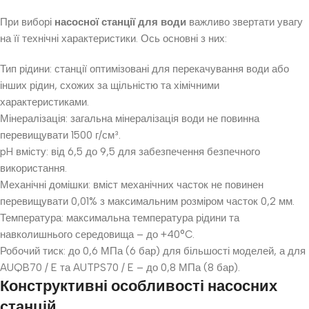
При виборі
насосної станції для води
важливо звертати увагу
на її технічні характеристики. Ось основні з них:
Тип рідини: станції оптимізовані для перекачування води або
інших рідин, схожих за щільністю та хімічними
характеристиками.
Мінералізація: загальна мінералізація води не повинна
перевищувати 1500 г/см³.
pH вмісту: від 6,5 до 9,5 для забезпечення безпечного
використання.
Механічні домішки: вміст механічних часток не повинен
перевищувати 0,01% з максимальним розміром часток 0,2 мм.
Температура: максимальна температура рідини та
навколишнього середовища – до +40°C.
Робочий тиск: до 0,6 МПа (6 бар) для більшості моделей, а для
AUQB70 / E та AUTPS70 / E – до 0,8 МПа (8 бар).
Конструктивні особливості насосних
станцій