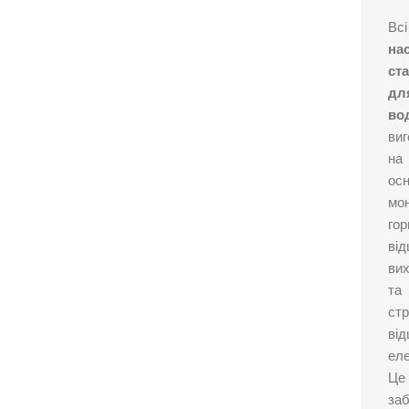
Всі
на
ста
дл
во
виг
на
осн
мо
го
від
ви
та
ст
від
еле
Це
за