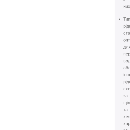
них
Ти
рід
ста
опт
дл
пе
во
аб
ін
рід
сх
за
щіл
та
хім
хар