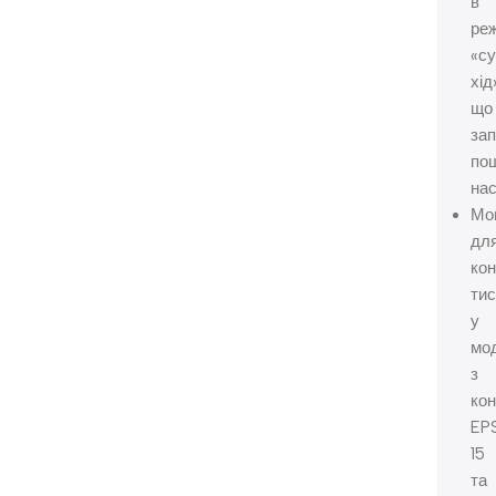
в
ре
«с
хід
що
зап
по
нас
Мо
дл
ко
тис
у
мо
з
ко
EP
15
та