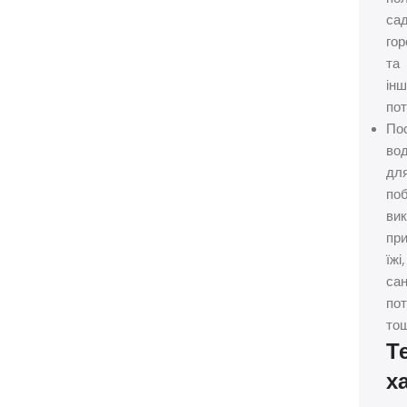
сад
гор
та
ін
пот
По
во
дл
по
вик
при
їжі,
сан
по
тощ
Т
х