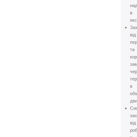
над
в
екс
За
від
пе
та
кор
за
че
те
в
об
дви
Си
за
від
ро