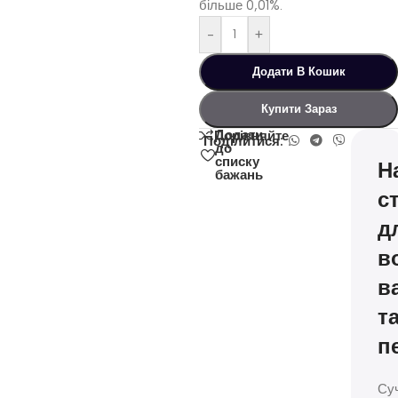
більше 0,01%.
-
+
Додати В Кошик
Купити Зараз
Додати
Порівняйте
Поділитися:
до
списку
Н
бажань
с
д
в
в
т
п
Су