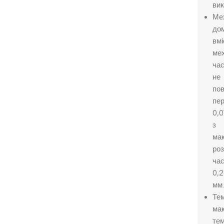
вик
Мех
дом
вмі
ме
час
не
по
пе
0,0
з
ма
ро
час
0,2
мм.
Тем
ма
те