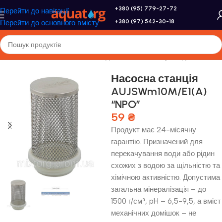
+380 (95) 779-27-72
Перейти до навігації
+380 (97) 542-30-18
Перейти до основного вмісту
оловна
/
Насоси та насосне обладнання
/
Комплектуючі для насосів
Насосна станція
AUJSWm10M/E1(A)
“NPO”
59
₴
Продукт має 24-місячну
гарантію. Призначений для
перекачування води або рідин
схожих з водою за щільністю та
хімічною активністю. Допустима
загальна мінералізація – до
1500 г/см³, pH – 6,5-9,5, а вміст
механічних домішок – не