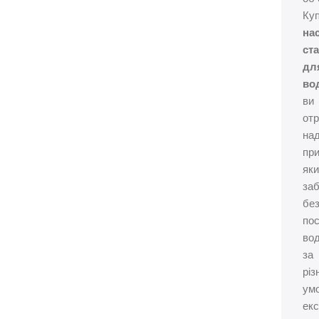
Ку
на
ст
дл
во
ви
от
над
при
як
за
без
по
во
за
різ
ум
екс