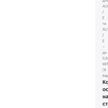
дл
AU
/
E
та
AU
/
E
–
до
0,8
МП
(8
бар
К
о
н
с