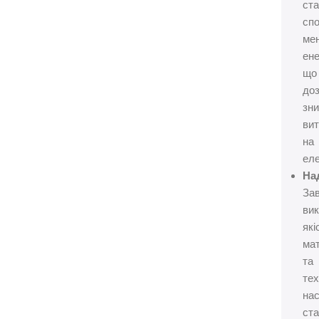
ста
сп
ме
ене
що
до
зни
ви
на
еле
Над
За
ви
які
мат
та
тех
нас
ста