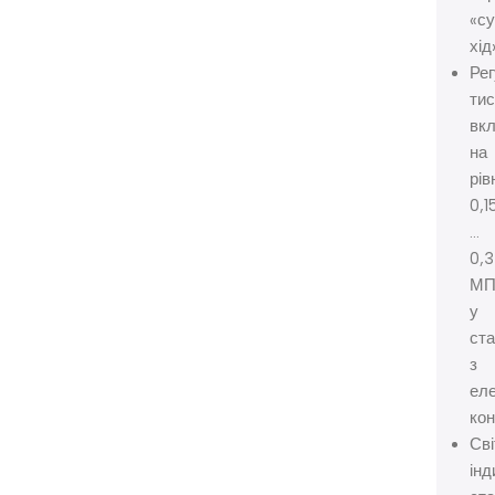
«с
хід
Ре
тис
вк
на
рів
0,1
…
0,3
МП
у
ста
з
ел
кон
Св
інд