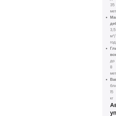
35
мет
Ма
деб
3,5
м³/
год
Гл
вс
до
8
мет
Ваг
бл
15
кг
А
у