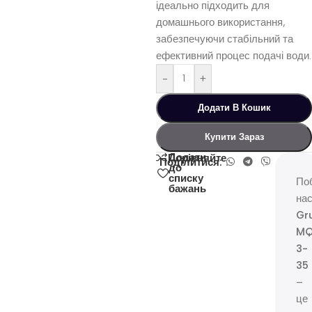
ідеально підходить для
домашнього використання,
забезпечуючи стабільний та
ефективний процес подачі води.
-
+
Додати В Кошик
Купити Зараз
Додати
Порівняйте
Поділитися:
до
списку
По
бажань
на
Gr
M
3-
35
–
це