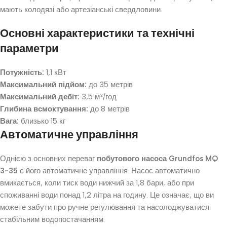
мають колодязі або артезіанські свердловини.
Основні характеристики та технічні
параметри
Потужність:
1,1 кВт
Максимальний підйом:
до 35 метрів
Максимальний дебіт:
3,5 м³/год
Глибина всмоктування:
до 8 метрів
Вага:
близько 15 кг
Автоматичне управління
Однією з основних переваг
побутового насоса Grundfos MQ
3-35
є його автоматичне управління. Насос автоматично
вмикається, коли тиск води нижчий за 1,8 бари, або при
споживанні води понад 1,2 літра на годину. Це означає, що ви
можете забути про ручне регулювання та насолоджуватися
стабільним водопостачанням.