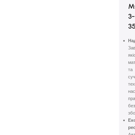
M
3-
3
Над
За
які
ма
та
суч
тех
на
пр
бе
збо
Ек
рес
Ав