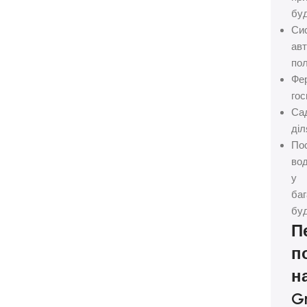
бу
Си
ав
по
Фе
го
Са
діл
По
во
у
баг
бу
П
п
н
G