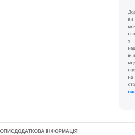
До
ви
мо
оз
з
на
ін
мо
нас
на
сто
на
ОПИС
ДОДАТКОВА ІНФОРМАЦІЯ