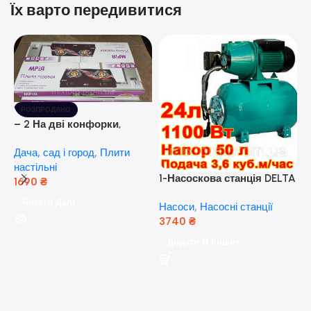
Їх варто передивитися
РОЗПРОДАНО
– 2 На дві конфорки,
скляна поверхня, з п’єзо-
Дача, сад і город
,
Плити
розпалюванням.
настільні
1-Насоскова станція DELTA
1690
₴
JET 100 A (a) (24 Літра, 1.1
Читати Далі
Насоси
,
Насосні станції
кВт) ( Польща)
3740
₴
5
Додати В Кошик
н
Н
(
н