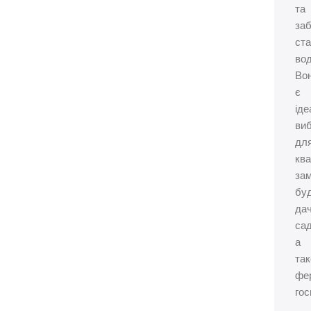
та
за
ста
во
Во
є
ід
ви
дл
ква
зам
буд
дач
сад
а
та
фе
гос