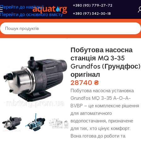
+380 (95) 779-27-72
Перейти до навігації
+380 (97) 542-30-18
Перейти до основного вмісту
Головна
/
Насоси
/
Насосні станції
Побутова насосна
станція MQ 3-35
Grundfos (Грундфос)
оригінал
28740
₴
Побутова насосна установка
Grundfos MQ 3-35 A-O-A-
BVBP – це комплексне рішення
для автоматичного
водопостачання, призначене
для тих, хто цінує комфорт.
Вона готова до роботи та