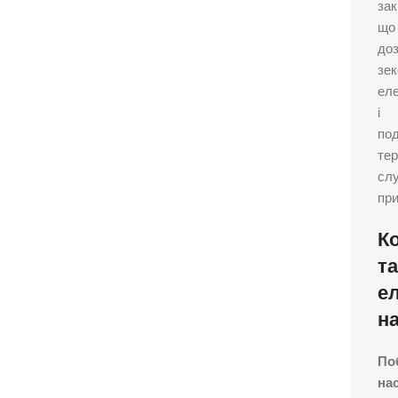
зак
що
до
зе
еле
і
по
тер
сл
пр
К
т
е
н
По
на