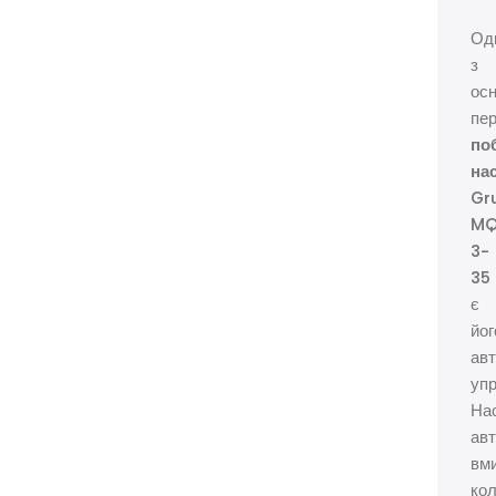
Од
з
ос
пер
по
на
Gr
M
3-
35
є
йог
ав
упр
На
ав
вм
ко