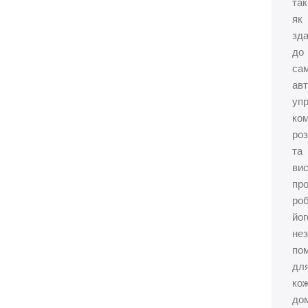
так
як
зда
до
са
ав
упр
ко
роз
та
ви
про
ро
йог
не
по
дл
ко
до