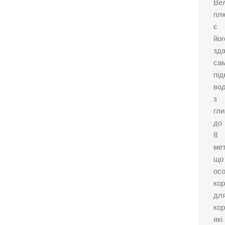
Ве
пл
є
йог
зда
са
під
во
з
гл
до
8
мет
що
ос
ко
дл
кор
які