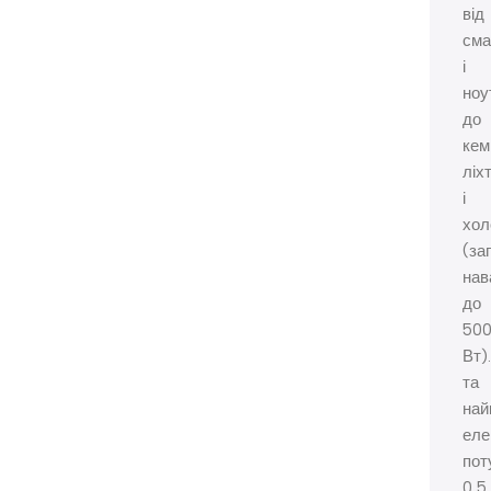
від
сма
і
ноу
до
кем
ліх
і
хол
(за
нав
до
50
Вт)
та
най
еле
пот
0,5