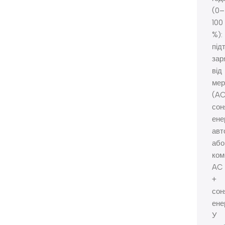
(0–
100
%):
під
зар
від
мер
(AC
сон
енер
авт
або
ком
AC
+
сон
енер
У