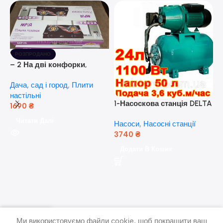
РОЗПРОДАНО
– 2 На дві конфорки,
скляна поверхня, з п’єзо-
Дача, сад і город
,
Плити
розпалюванням.
настільні
1-Насоскова станція DELTA
1690
₴
JET 100 A (a) (24 Літра, 1.1
Читати Далі
Насоси
,
Насосні станції
кВт) ( Польща)
3740
₴
5
Додати В Кошик
н
Н
(
н
Ми використовуємо файли cookie, щоб покращити ваш