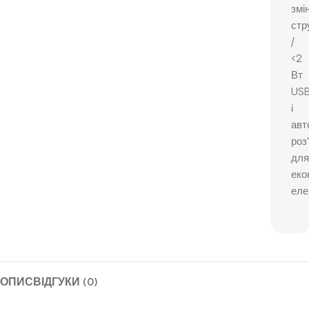
змі
стр
/
<2
Вт
US
і
авт
роз
для
еко
еле
ОПИС
ВІДГУКИ (0)