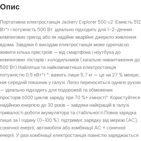
Опис
Портативна електростанція Jackery Explorer 500 v2 .Ємність 512
Вт*г і потужність 500 Вт: ідеально підходить для 1–2-денних
кемпінгових пригод або як надійне аварійне джерело живлення
вдома. Завдяки 6 виходам електростанція може одночасно
живити кілька пристроїв — від смартфона і ноутбука до
кемпінгових ліхтарів і холодильників (загальне навантаження до
500 Вт).Найлегша та найкомпактніша електростанція
потужністю 0,5 кВт*г *: важить лише 5,7 кг — це на 27 % менше,
ніж середній показник у галузі. Легко переноситься однією рукою
— ідеально підходить для подорожей та обмежених
просторів.6000 циклів заряду при 70 %+ ємності*: Користуйтеся
надійною енергією до 30 років – завдяки найкращій в галузі
тривалості роботи акумулятора та стабільності.Повна зарядка
лише за 1 годину (0–100 %): підтримує зарядку від мережі (AC),
сонячної енергії, автомобіля або комбінації AC + сонячної
енергії. У разі комбінації електростанція повністю заряджається