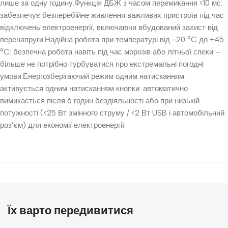
лише за одну годину.Функція ДБЖ з часом перемикання <10 мс:
забезпечує безперебійне живлення важливих пристроїв під час
відключень електроенергії, включаючи вбудований захист від
перенапруги.Надійна робота при температурі від -20 °C до +45
°C: безпечна робота навіть під час морозів або літньої спеки –
більше не потрібно турбуватися про екстремальні погодні
умови.Енергозберігаючий режим одним натисканням:
активується одним натисканням кнопки: автоматично
вимикається після 6 годин бездіяльності або при низькій
потужності (<25 Вт змінного струму / <2 Вт USB і автомобільний
роз’єм) для економії електроенергії.
Їх варто передивитися