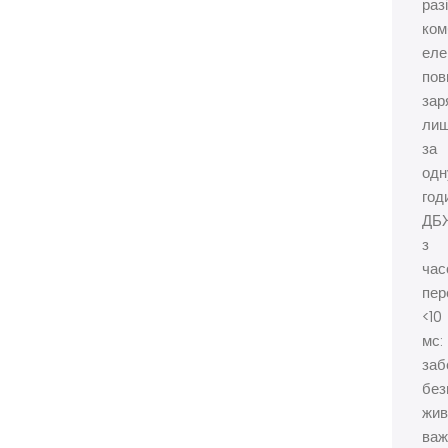
разі
ком
еле
пов
зар
ли
за
одн
год
ДБ
з
час
пер
<10
мс:
заб
без
жив
важ