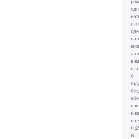
реж
одн
нат
акт
одн
нат
кно
авт
вим
піс
6
год
без
або
при
низ
пот
(<2
Вт