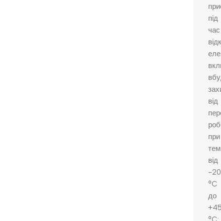
при
під
час
від
еле
вкл
вбу
зах
від
пер
роб
при
тем
від
-20
°C
до
+4
°C: