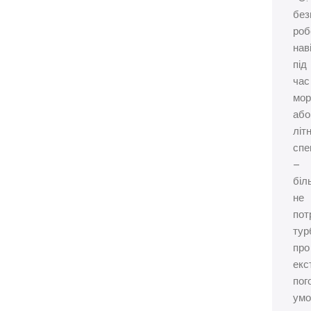
без
роб
нав
під
час
мор
або
літ
спе
–
біл
не
пот
тур
про
екс
пог
умо