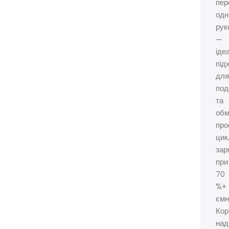
пер
одн
рук
—
іде
під
для
под
та
обм
про
цик
зар
при
70
%+
ємн
Кор
над