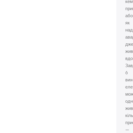
кем
при
або
як
над
ава
дже
жив
вдо
Зав
6
вих
еле
мо
одн
жив
кіл
при
—