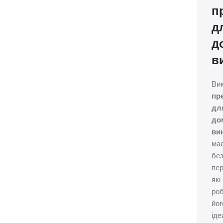
п
д
д
в
Ви
пр
дл
до
ви
ма
без
пер
які
ро
йог
ід