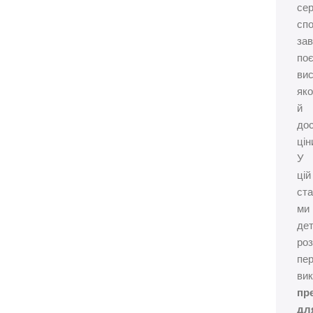
се
спо
за
по
вис
яко
й
дос
цін
У
цій
ста
ми
де
ро
пер
ви
пр
дл