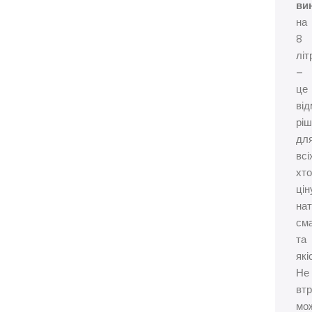
ви
на
8
літ
–
це
від
рі
дл
всі
хто
цін
на
см
та
які
Не
вт
мо