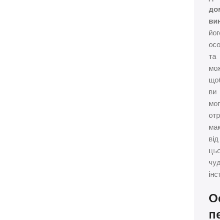
до
ви
йог
осо
та
мож
що
ви
мо
от
ма
від
цьо
чу
інс
О
п