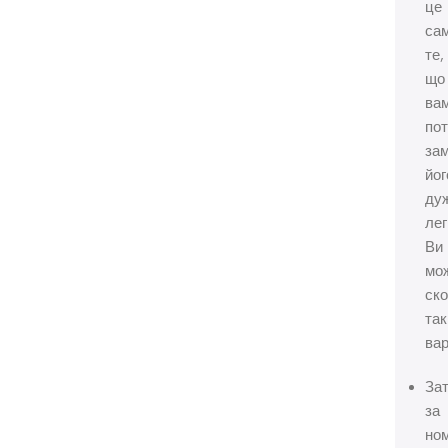
це
са
те,
що
ва
пот
за
йог
ду
лег
Ви
мо
ск
та
вар
За
за
но