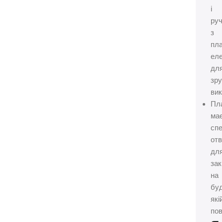
і
руч
з
пл
ел
дл
зру
вик
Пл
ма
спе
от
дл
зак
на
бу
які
пов