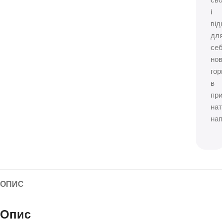
сьо
і
від
дл
се
нов
гор
в
при
на
нап
ОПИС
Опис