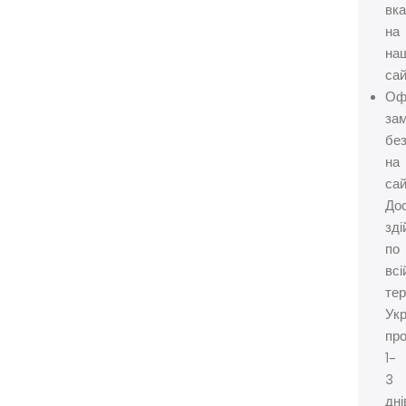
вк
на
на
сай
Оф
за
бе
на
сай
До
зд
по
всі
тер
Укр
пр
1-
3
дні