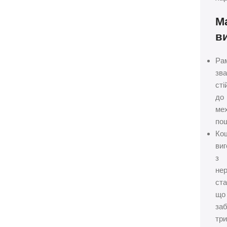
М
в
Ра
зва
сті
до
мех
по
Ко
ви
з
нер
ста
що
за
тр