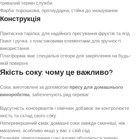
тривалий термін служби.
Фарба: порошкова, протиударна, стійка до зношування.
Конструкція
Притискна тарілка: для надійного пресування фруктів та ягід.
Гвинт і ручка: з пластиковими елементами для зручності
використання.
Платформа: має спеціальні отвори для закріплення на будь-
якій поверхні.
Якість соку: чому це важливо?
Соки, виготовлені за допомогою
пресу для домашнього
виноробства
, забезпечують ряд переваг:
Відсутність консервантів і хімічних добавок: ви контролюєте
якість та склад свого соку.
Неперевершений смак: домашні соки завжди смачніші, ніж
магазинні, особливо якщо у вас є свій сад.
Економія: приготування соку вдома обходиться значно