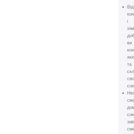
Від
кон
і
хім
доб
ви
ко
які
та
ск
сво
сок
Не
сма
до
со
за
сма