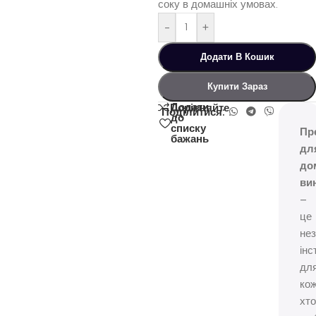
соку в домашніх умовах.
-
+
Додати В Кошик
Купити Зараз
Додати
Порівняйте
Поділитися:
до
списку
Пр
бажань
дл
до
ви
–
це
нез
інс
дл
кож
хто