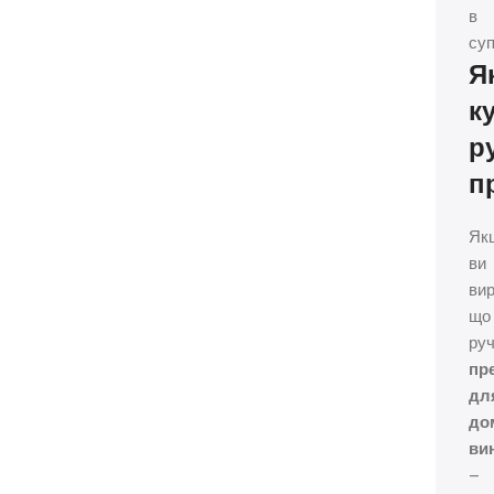
в
суп
Я
к
р
п
Як
ви
вир
що
ру
пр
дл
до
ви
–