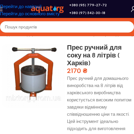
+380 (95) 779-27-72
Перейти до навігації
+380 (97) 542-30-18
Перейти до основного вмісту
ння для господарства
/
Соковижималки,соковарки
/
Преса для соку
Прес ручний для
соку на 8 літрів (
Харків)
2170
₴
Прес ручний для домашнього
виноробства на 8 літрів від
харківського виробництва
користується високим попитом
завдяки відмінному
співвідношенню ціни та якості.
Цей інструмент ідеально
підходить для виготовлення