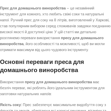
Прес для домашнього виноробства
– це незамінний
інструмент для кожного, хто любить свіжі соки та натуральні
напої. Ручний прес для соку на 8 літрів, виготовлений у Харкові,
став популярним вибором серед споживачів завдяки поєднанню
високої якості й доступної ціни. У цій статті ми детально
розглянемо переваги використання
пресу для домашнього
виноробства
, його особливості та можливості, щоб ви могли
отримати максимум від цього чудового інструменту.
Основні переваги преса для
домашнього виноробства
Використання
пресу для домашнього виноробства
має
безліч переваг, які роблять його ідеальним інструментом для
заготовки натуральних напоїв:
Якість соку:
Прес забезпечує максимальне видобуття соку з
фруктів та овочів, зберігаючи всі корисні речовини, вітаміни та