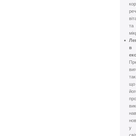
кор
реч
віт
та
мік
Лег
в
екс
Пр
ви
так
що
йог
пр
ви
нав
но
у
сві