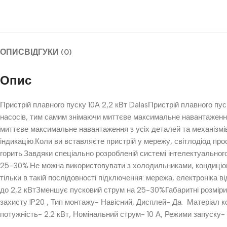
ОПИС
ВІДГУКИ (0)
Опис
Пристрій плавного пуску 10A 2,2 кВт DalasПристрій плавного пу
насосів, тим самим знімаючи миттєве максимальне навантаження 
миттєве максимальне навантаження з усіх деталей та механізмі
індикацію.Коли ви вставляєте пристрій у мережу, світлодіод про
горить.Завдяки спеціально розробленій системі інтелектуально
25-30%.Не можна використовувати з холодильниками, кондиціоне
тільки в такій послідовності підключення: мережа, електроніка 
до 2,2 кВтЗменшує пусковий струм на 25-30%Габаритні розміри 8
захисту IP20 , Тип монтажу- Навісний, Дисплей- Да. Матеріал к
потужність- 2.2 кВт, Номінальний струм- 10 А, Режими запуску