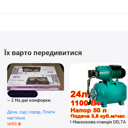
Їх варто передивитися
РОЗПРОДАНО
– 2 На дві конфорки,
скляна поверхня, з п’єзо-
Дача, сад і город
,
Плити
розпалюванням.
настільні
1-Насоскова станція DELTA
1690
₴