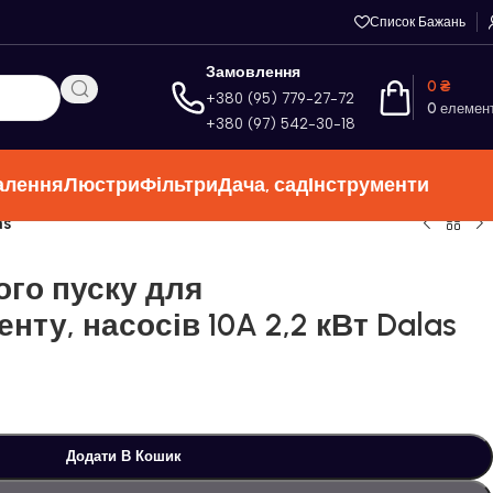
Список Бажань
Замовлення
0
₴
+380 (95) 779-27-72
0
елемен
+380 (97) 542-30-18
алення
Люстри
Фільтри
Дача, сад
Інструменти
as
ого пуску для
нту, насосів 10A 2,2 кВт Dalas
Додати В Кошик