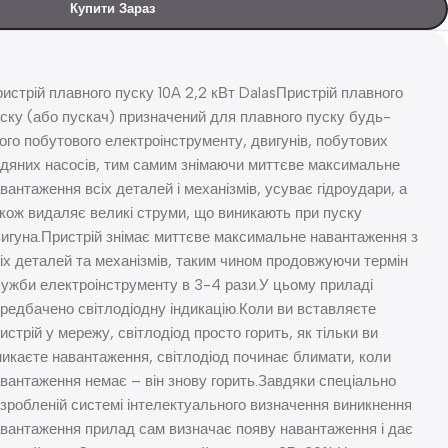
Купити Зараз
истрій плавного пуску 10A 2,2 кВт DalasПристрій плавного
ску (або пускач) призначений для плавного пуску будь-
ого побутового електроінструменту, двигунів, побутових
дяних насосів, тим самим знімаючи миттєве максимальне
вантаження всіх деталей і механізмів, усуває гідроудари, а
кож видаляє великі струми, що виникають при пуску
игуна.Пристрій знімає миттєве максимальне навантаження з
іх деталей та механізмів, таким чином продовжуючи термін
ужби електроінструменту в 3-4 рази.У цьому приладі
редбачено світлодіодну індикацію.Коли ви вставляєте
истрій у мережу, світлодіод просто горить, як тільки ви
икаєте навантаження, світлодіод починає блимати, коли
вантаження немає – він знову горить.Завдяки спеціально
зробленій системі інтелектуального визначення виникнення
вантаження прилад сам визначає появу навантаження і дає