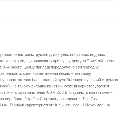
утового електроінструменту, двигунів, побутових водяних
великі струми, що виникають при пуску двигуна.Пристрій знімає
в 3-4 рази.У цьому приладі передбачено світлодіодну
инає блимати, коли навантаження немає – він знову
яву навантаження і дає плавний пуск.Зменшує пусковий струм на
иску) – в такому випадку пристрій може використовуватися
ктеристикиНапруга живлення 180 – 260 ВПотужність навантаження
а виробник- Україна Світлодіодна індикація Так ,Ступінь
 мм, Технічні характеристики: Кількість фаз- 1 Максимальна