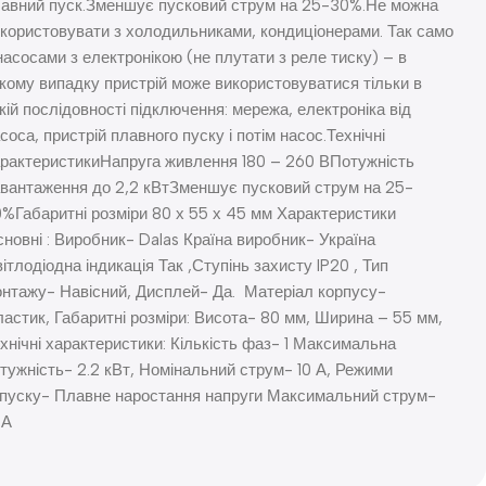
авний пуск.Зменшує пусковий струм на 25-30%.Не можна
користовувати з холодильниками, кондиціонерами. Так само
насосами з електронікою (не плутати з реле тиску) – в
кому випадку пристрій може використовуватися тільки в
кій послідовності підключення: мережа, електроніка від
соса, пристрій плавного пуску і потім насос.Технічні
рактеристикиНапруга живлення 180 – 260 ВПотужність
вантаження до 2,2 кВтЗменшує пусковий струм на 25-
%Габаритні розміри 80 х 55 х 45 мм Характеристики
новні : Виробник- Dalas Країна виробник- Україна
ітлодіодна індикація Так ,Ступінь захисту IP20 , Тип
нтажу- Навісний, Дисплей- Да. Матеріал корпусу-
астик, Габаритні розміри: Висота- 80 мм, Ширина – 55 мм,
хнічні характеристики: Кількість фаз- 1 Максимальна
тужність- 2.2 кВт, Номінальний струм- 10 А, Режими
пуску- Плавне наростання напруги Максимальний струм-
 А