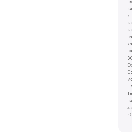
пл
ви
з 
та
та
на
ха
на
30
Ос
Св
мо
Пл
Те
по
за
10