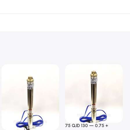
75 QJD 130 — 0.75 +