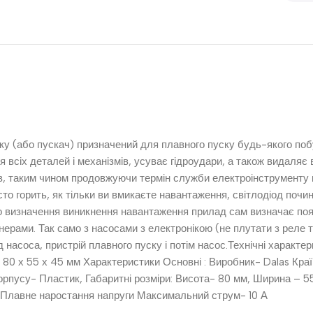
ску (або пускач) призначений для плавного пуску будь-якого поб
всіх деталей і механізмів, усуває гідроудари, а також видаляє 
в, таким чином продовжуючи термін служби електроінструменту 
сто горить, як тільки ви вмикаєте навантаження, світлодіод поч
го визначення виникнення навантаження прилад сам визначає по
рами. Так само з насосами з електронікою (не плутати з реле т
від насоса, пристрій плавного пуску і потім насос.Технічні хара
0 х 55 х 45 мм Характеристики Основні : Виробник- Dalas Країн
орпусу- Пластик, Габаритні розміри: Висота- 80 мм, Ширина – 55
- Плавне наростання напруги Максимальний струм- 10 А