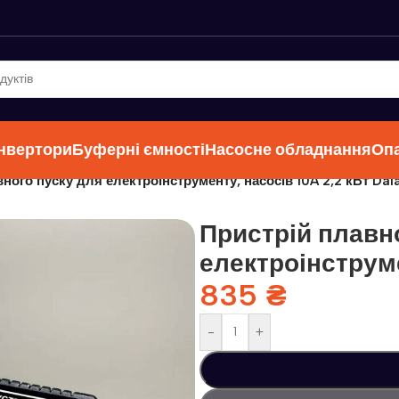
інвертори
Буферні ємності
Насосне обладнання
Оп
ного пуску для електроінструменту, насосів 10A 2,2 кВт Dal
Пристрій плавн
електроінструме
835
₴
-
+