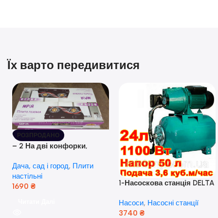
Їх варто передивитися
РОЗПРОДАНО
– 2 На дві конфорки,
скляна поверхня, з п’єзо-
Дача, сад і город
,
Плити
розпалюванням.
настільні
1-Насоскова станція DELTA
1690
₴
JET 100 A (a) (24 Літра, 1.1
Читати Далі
Насоси
,
Насосні станції
кВт) ( Польща)
3740
₴