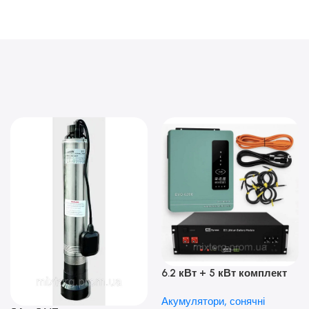
6.2 кВт + 5 кВт комплект
резервного живлення|
Акумулятори, сонячні
Гібридний інвертор Anern