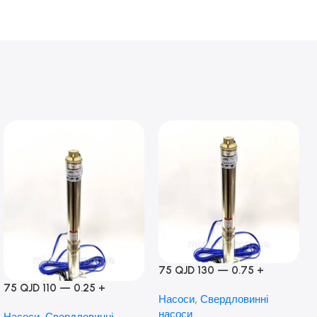
75 QJD 130 — 0.75 +
контроль боксу,Польща!
75 QJD 110 — 0.25 +
Насоси
,
Свердловинні
контроль бокс Польща!
насоси
Насоси
,
Свердловинні