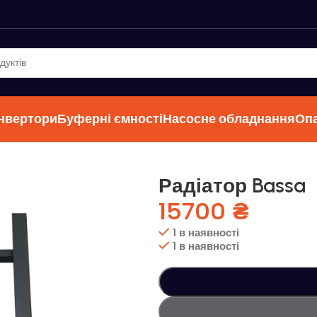
інвертори
Буферні ємності
Насосне обладнання
Оп
Радіатор Bassa
15700
₴
1 в наявності
1 в наявності