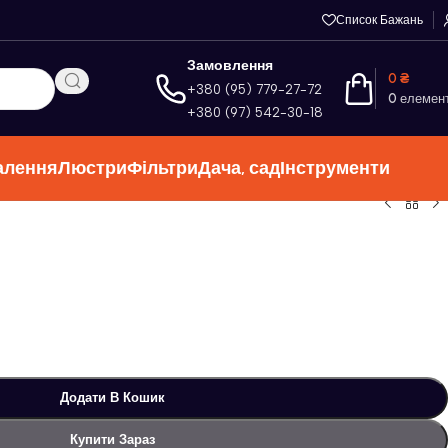
Список Бажань
Замовлення
0
₴
+380 (95) 779-27-72
0
елемен
+380 (97) 542-30-18
алення
Люстри
Фільтри
Дача, сад
Інструменти
Додати В Кошик
Купити Зараз