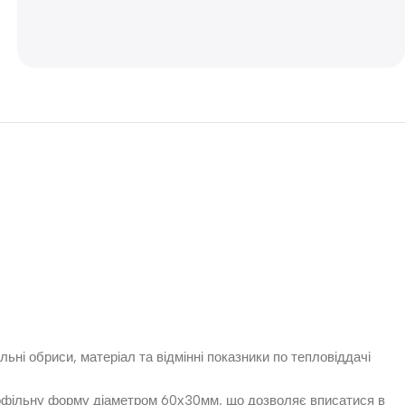
ьні обриси, матеріал та відмінні показники по тепловіддачі
рофільну форму діаметром 60х30мм, що дозволяє вписатися в