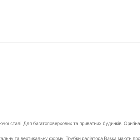
чої сталі. Для багатоповерхових та приватних будинків. Оригінал
тальну та вертикальну форму. Трубки радіатора Bassa мають п