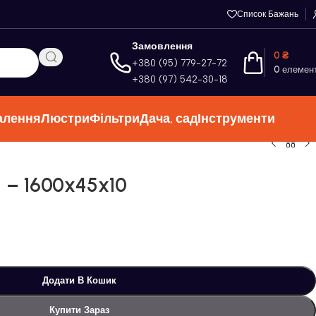
Список Бажань
Замовлення
0
₴
+380 (95) 779-27-72
0
елемен
+380 (97) 542-30-18
алення
Люстри
Фільтри
Дача, сад
Інструменти
 – 1600x45x10
Додати В Кошик
Купити Зараз