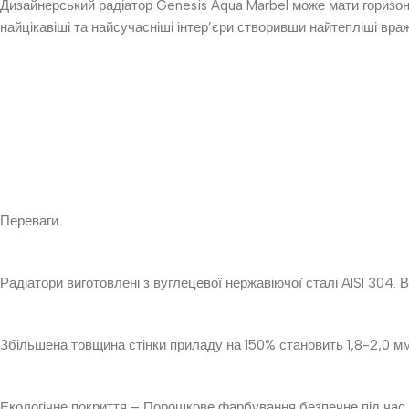
Дизайнерський радіатор Genesis Aqua Marbel може мати горизо
найцікавіші та найсучасніші інтер’єри створивши найтепліші вра
Переваги
Радіатори виготовлені з вуглецевої нержавіючої сталі AISI 304. 
Збільшена товщина стінки приладу на 150% становить 1,8-2,0 мм 
Екологічне покриття – Порошкове фарбування безпечне під час 