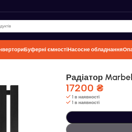
інвертори
Буферні ємності
Насосне обладнання
Оп
Радіатор Marbel
17200
₴
1 в наявності
1 в наявності