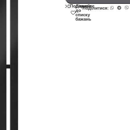
Додати
Порівняйте
Поділитися:
до
списку
бажань