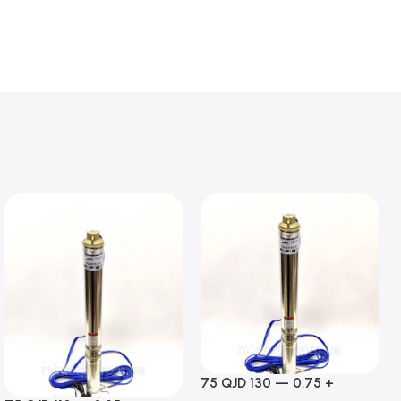
75 QJD 130 — 0.75 +