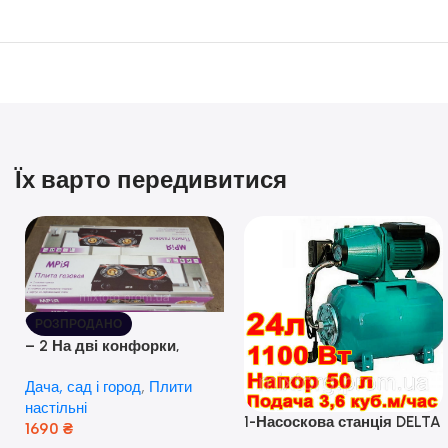
Їх варто передивитися
РОЗПРОДАНО
– 2 На дві конфорки,
скляна поверхня, з п’єзо-
Дача, сад і город
,
Плити
розпалюванням.
настільні
1-Насоскова станція DELTA
1690
₴
JET 100 A (a) (24 Літра, 1.1