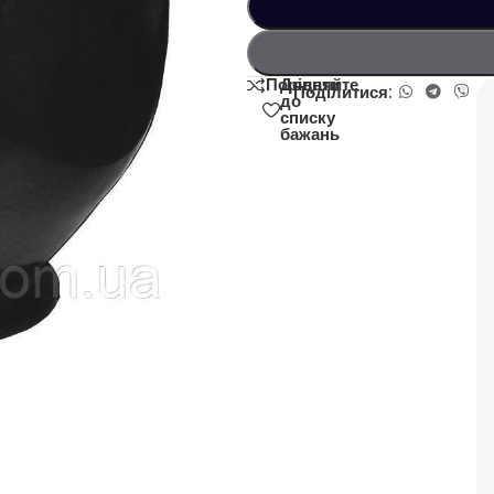
Додати
Порівняйте
Поділитися:
до
списку
бажань