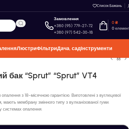
Список Бажань
Замовлення
0
₴
+380 (95) 779-27-72
0
елемен
+380 (97) 542-30-18
алення
Люстри
Фільтри
Дача, сад
Інструменти
бак “Sprut” “Sprut” VT4
опалення з 18-місячною гарантією. Виготовлені з вуглецевої
, мають мембрану змінного типу з вулканізованої гуми.
 у системах опалення.