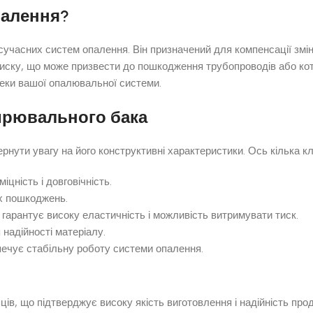
палення?
учасних систем опалення. Він призначений для компенсації змін
о тиску, що може призвести до пошкодження трубопроводів або к
пеки вашої опалювальної системи.
ирювального бака
рнути увагу на його конструктивні характеристики. Ось кілька кл
іцність і довговічність.
их пошкоджень.
о гарантує високу еластичність і можливість витримувати тиск.
надійності матеріалу.
зпечує стабільну роботу системи опалення.
ців, що підтверджує високу якість виготовлення і надійність про