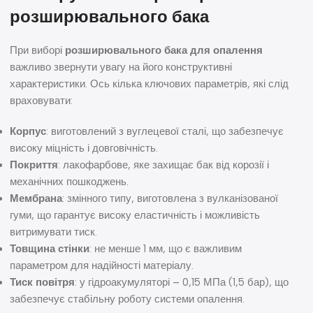
розширювального бака
При виборі
розширювального бака для опалення
важливо звернути увагу на його конструктивні
характеристики. Ось кілька ключових параметрів, які слід
враховувати:
Корпус
: виготовлений з вуглецевої сталі, що забезпечує
високу міцність і довговічність.
Покриття
: лакофарбове, яке захищає бак від корозії і
механічних пошкоджень.
Мембрана
: змінного типу, виготовлена з вулканізованої
гуми, що гарантує високу еластичність і можливість
витримувати тиск.
Товщина стінки
: не менше 1 мм, що є важливим
параметром для надійності матеріалу.
Тиск повітря
: у гідроакумуляторі – 0,15 МПа (1,5 бар), що
забезпечує стабільну роботу системи опалення.