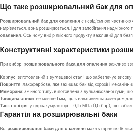
Що таке розширювальний бак для о
Розширювальний бак для опалення
є невід’ємною частиною с
нагрівається, вона розширюється, і для запобігання надмірног
опалення
. Ось чому вибір якісного продукту важливий для без
Конструктивні характеристики розш
При виборі
розширювального бака для опалення
важливо зве
Корпус
: виготовлений з вуглецевої сталі, що забезпечує високу м
Покриття
: лакофарбове, яке захищає бак від корозії і механічн
Мембрана
: змінного типу, виготовлена з вулканізованої гуми, щ
Товщина стінки
: не менше 1 мм, що є важливим параметром для 
Тиск повітря
: у гідроакумуляторі – 0,15 МПа (1,5 бар), що забе
Гарантія на розширювальні баки
Всі
розширювальні баки для опалення
мають гарантію 18 міся