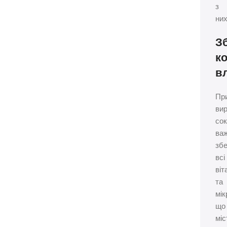
з
них
З
к
в
Пр
вир
сок
ва
збе
всі
віт
та
мік
що
міс