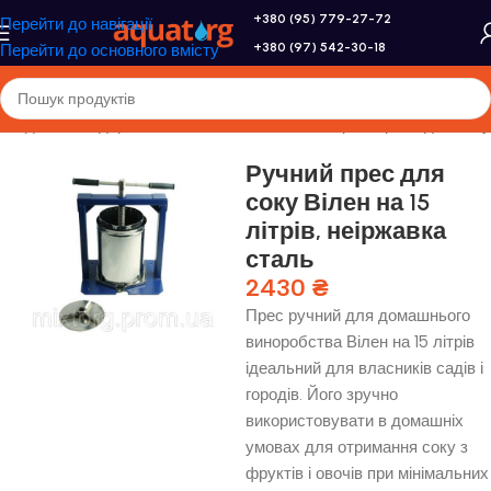
+380 (95) 779-27-72
Перейти до навігації
+380 (97) 542-30-18
Перейти до основного вмісту
ння для господарства
/
Соковижималки,соковарки
/
Преса для соку
Ручний прес для
соку Вілен на 15
літрів, неіржавка
сталь
2430
₴
Прес ручний для домашнього
виноробства Вілен на 15 літрів
ідеальний для власників садів і
городів. Його зручно
використовувати в домашніх
умовах для отримання соку з
фруктів і овочів при мінімальних