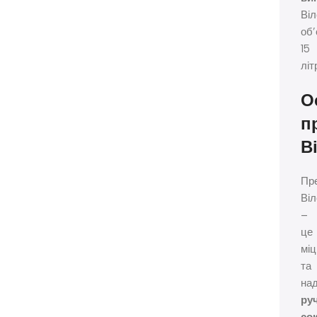
Віл
об
15
літ
О
п
В
Пр
Віл
–
це
міц
та
над
ру