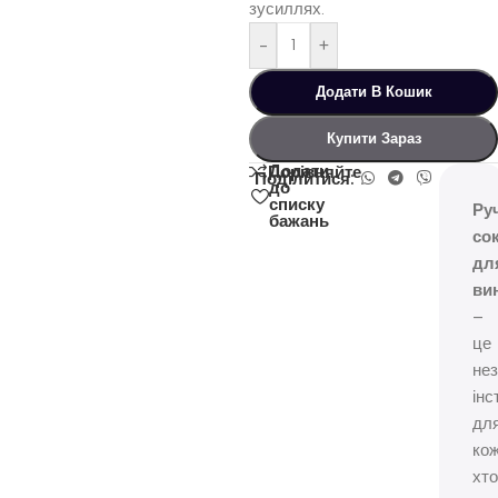
зусиллях.
-
+
Додати В Кошик
Купити Зараз
Додати
Порівняйте
Поділитися:
до
списку
Ру
бажань
со
дл
ви
–
це
нез
інс
дл
кож
хто