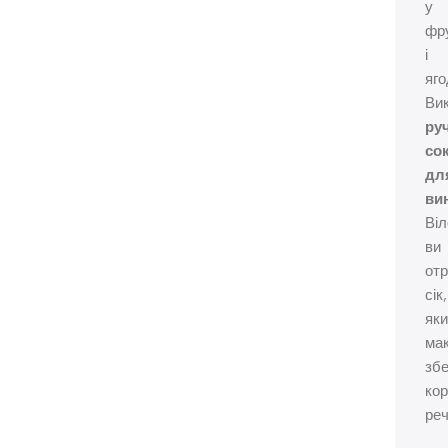
у
фр
і
яго
Ви
ру
со
дл
ви
Віл
ви
от
сік,
яки
ма
збе
кор
реч