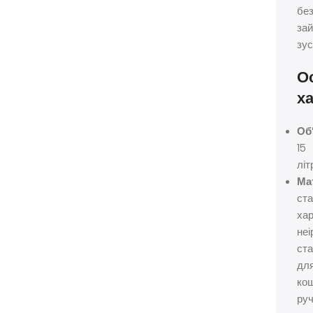
бе
за
зус
О
х
Об
15
літ
Ма
ста
ха
неі
ст
дл
кош
ру