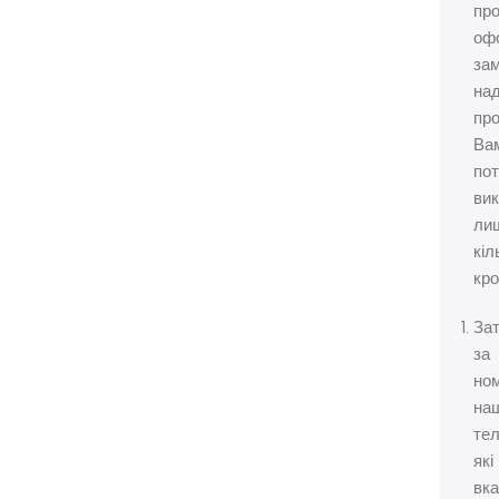
пр
оф
за
на
про
Ва
пот
вик
ли
кіл
кро
За
за
но
на
тел
які
вка