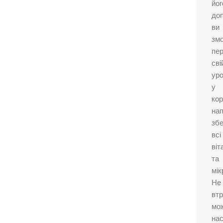
йог
до
ви
зм
пе
сві
ур
у
ко
нап
збе
всі
віт
та
мік
Не
вт
мо
на