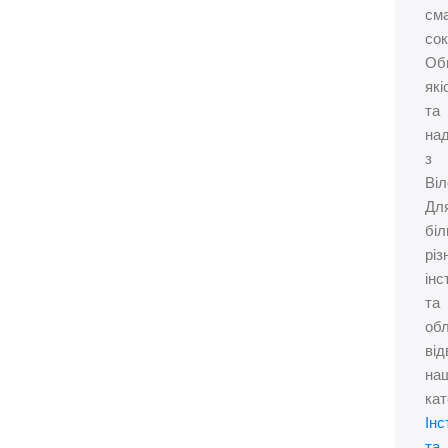
см
сок
Об
які
та
над
з
Віл
Дл
біл
різ
інс
та
об
від
на
кат
Інс
та