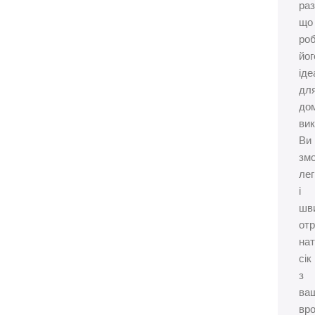
раз
що
ро
йог
ід
дл
до
вик
Ви
зм
лег
і
шв
от
на
сік
з
ва
вр