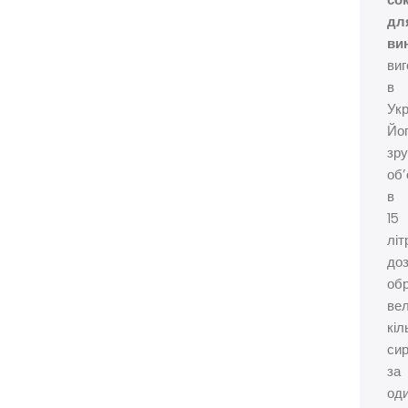
со
дл
ви
виг
в
Укр
Йо
зр
об
в
15
літ
до
об
ве
кіл
си
за
од