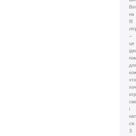
Віл
на
15
літ
–
це
іде
пом
дл
кож
хто
хо
от
см
і
на
сік.
З