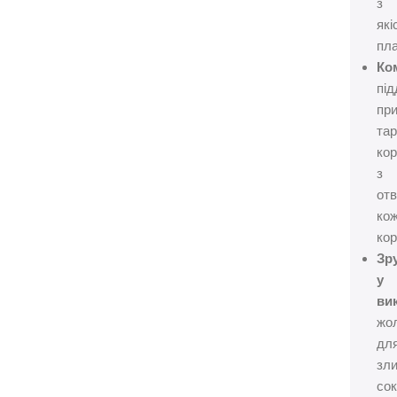
з
які
пла
Ко
під
пр
тар
кор
з
отв
ко
кор
Зр
у
ви
жо
дл
зл
сок