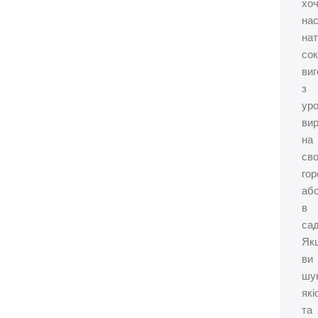
хо
на
на
сок
ви
з
ур
ви
на
св
гор
аб
в
сад
Як
ви
шу
які
та