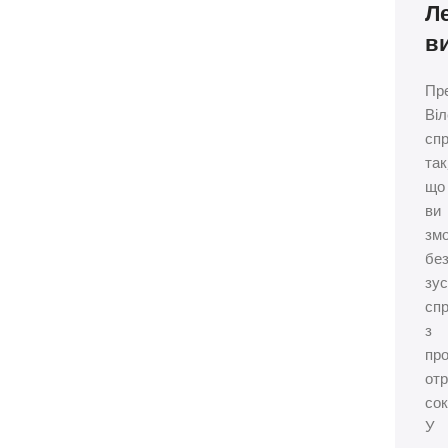
Ле
в
Пр
Віл
сп
так
що
ви
зм
бе
зу
сп
з
пр
от
сок
У