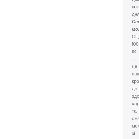
ко
дня
Се
мо
С
100
18
–
це
ва
кро
до
зд
ха
та
см
мо
зі