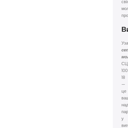
сві
мо
про
В
Уз
се
мо
С
100
18
—
це
ва
над
па
у
виг