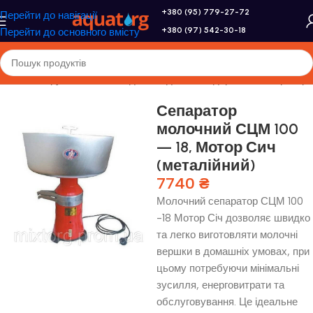
+380 (95) 779-27-72
Перейти до навігації
+380 (97) 542-30-18
Перейти до основного вмісту
ловна
/
Інструменти та обладнання для господарства
/
Сепаратори
Сепаратор
молочний СЦМ 100
— 18, Мотор Сич
(металійний)
7740
₴
Молочний сепаратор СЦМ 100
-18 Мотор Січ дозволяє швидко
та легко виготовляти молочні
вершки в домашніх умовах, при
цьому потребуючи мінімальні
зусилля, енерговитрати та
обслуговування. Це ідеальне