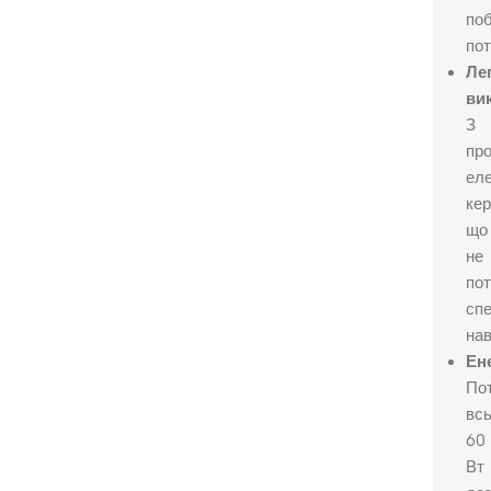
по
пот
Ле
ви
З
пр
ел
кер
що
не
по
сп
нав
Ен
По
всь
60
Вт