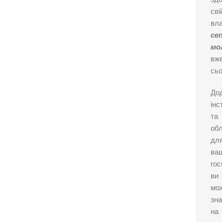
сві
вл
се
мо
вж
сьо
Дод
інс
та
об
дл
ва
го
ви
мо
зн
на