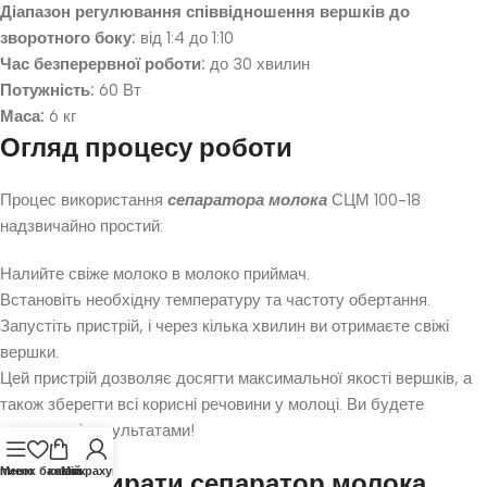
Діапазон регулювання співвідношення вершків до
зворотного боку:
від 1:4 до 1:10
Час безперервної роботи:
до 30 хвилин
Потужність:
60 Вт
Маса:
6 кг
Огляд процесу роботи
Процес використання
сепаратора молока
СЦМ 100-18
надзвичайно простий:
Налийте свіже молоко в молоко приймач.
Встановіть необхідну температуру та частоту обертання.
Запустіть пристрій, і через кілька хвилин ви отримаєте свіжі
вершки.
Цей пристрій дозволяє досягти максимальної якості вершків, а
також зберегти всі корисні речовини у молоці. Ви будете
задоволені результатами!
писок бажань
Меню
кошик
Мій рахунок
Чому обирати сепаратор молока