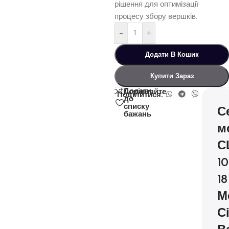
рішення для оптимізації
процесу збору вершків.
-
+
Додати В Кошик
Купити Зараз
Додати
Порівняйте
Поділитися:
до
списку
С
бажань
м
С
1
18
М
Сі