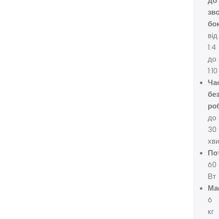
до
зв
бок
від
1:4
до
1:10
Ча
бе
ро
до
30
хв
По
60
Вт
Ма
6
кг