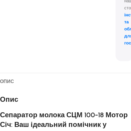
на
сто
ін
та
об
дл
го
ОПИС
Опис
Сепаратор молока СЦМ 100-18 Мотор
Січ: Ваш ідеальний помічник у