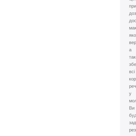
при
до
дос
ма
яко
вер
а
та
збе
всі
кор
ре
у
мол
Ви
бу
зад
ре