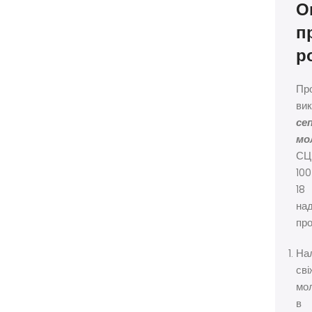
О
п
р
Пр
ви
се
мо
С
100
18
на
про
На
сві
мо
в