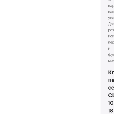
ва
ва
ува
Да
ро
йог
пе
й
фу
мож
К
п
с
С
10
18