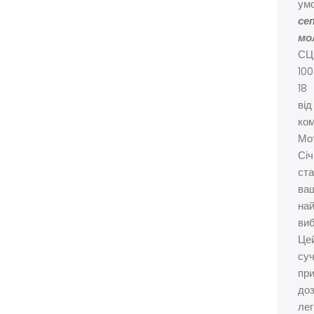
ум
се
мо
С
100
18
від
ком
Мо
Січ
ст
ва
на
ви
Це
су
при
до
лег