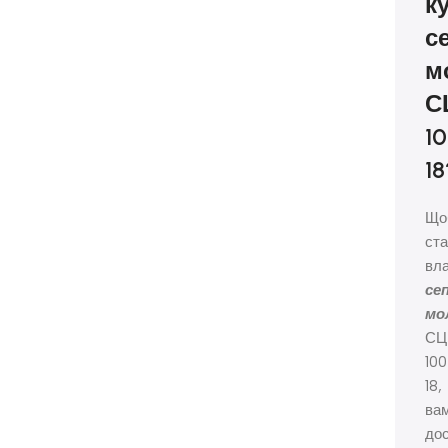
к
с
м
С
1
18
Що
ста
вл
се
мо
С
100
18,
ва
до