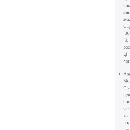
са
се
мо
С
100
18,
роз
ці
при
Над
Мо
Січ
ві
св
які
та
над
що