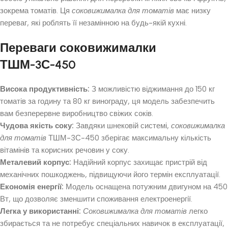
зокрема томатів. Ця
соковижималка для томатів
має низку
переваг, які роблять її незамінною на будь-якій кухні.
Переваги соковижималки
ТШМ-3С-450
Висока продуктивність:
З можливістю віджимання до 150 кг
томатів за годину та 80 кг винограду, ця модель забезпечить
вам безперервне виробництво свіжих соків.
Чудова якість соку:
Завдяки шнековій системі,
соковижималка
для томатів
ТШМ-3С-450 зберігає максимальну кількість
вітамінів та корисних речовин у соку.
Металевий корпус:
Надійний корпус захищає пристрій від
механічних пошкоджень, підвищуючи його термін експлуатації.
Економія енергії:
Модель оснащена потужним двигуном на 450
Вт, що дозволяє зменшити споживання електроенергії.
Легка у використанні:
Соковижималка для томатів
легко
збирається та не потребує спеціальних навичок в експлуатації,