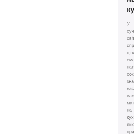
ку
У
су
світ
спр
цін
см
на
сок
зна
нас
ва
ма
на
кух
які
пр