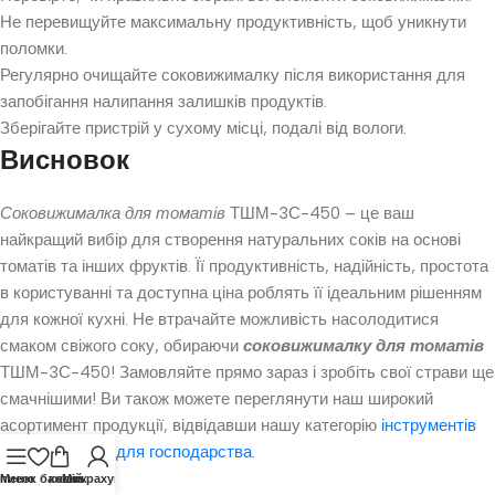
Не перевищуйте максимальну продуктивність, щоб уникнути
поломки.
Регулярно очищайте соковижималку після використання для
запобігання налипання залишків продуктів.
Зберігайте пристрій у сухому місці, подалі від вологи.
Висновок
Соковижималка для томатів
ТШМ-3С-450 – це ваш
найкращий вибір для створення натуральних соків на основі
томатів та інших фруктів. Її продуктивність, надійність, простота
в користуванні та доступна ціна роблять її ідеальним рішенням
для кожної кухні. Не втрачайте можливість насолодитися
смаком свіжого соку, обираючи
соковижималку для томатів
ТШМ-3С-450! Замовляйте прямо зараз і зробіть свої страви ще
смачнішими! Ви також можете переглянути наш широкий
асортимент продукції, відвідавши нашу категорію
інструментів
та обладнання для господарства
.
писок бажань
Меню
кошик
Мій рахунок