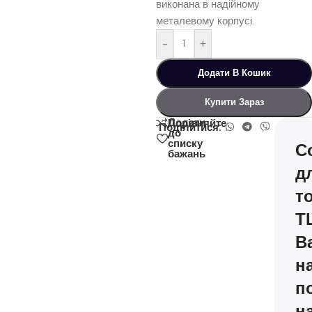
виконана в надійному
металевому корпусі.
-
+
Додати В Кошик
Купити Зараз
Додати
Порівняйте
Поділитися:
до
списку
С
бажань
д
т
Т
В
н
п
н