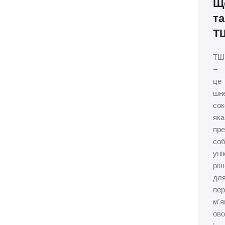
Щ
та
Т
ТШ
–
це
шн
сок
яка
пр
со
уні
ріш
дл
пе
м’я
ово