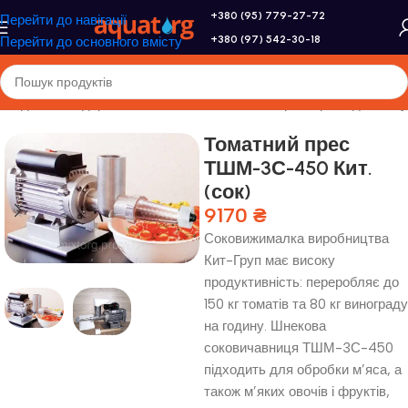
+380 (95) 779-27-72
Перейти до навігації
+380 (97) 542-30-18
Перейти до основного вмісту
ння для господарства
/
Соковижималки,соковарки
/
Преса для соку
Томатний прес
ТШМ-3С-450 Кит.
(сок)
9170
₴
Соковижималка виробництва
Кит-Груп має високу
продуктивність: переробляє до
150 кг томатів та 80 кг винограду
на годину. Шнекова
соковичавниця ТШМ-3С-450
підходить для обробки м’яса, а
також м’яких овочів і фруктів,