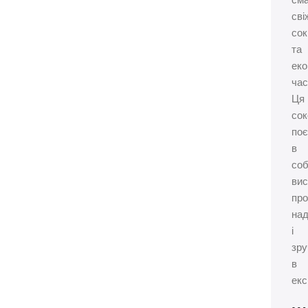
см
сві
сок
та
еко
час
Ця
со
по
в
соб
вис
про
над
і
зру
в
екс