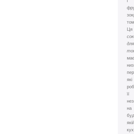
і
фру
зо
том
Ця
со
дл
то
ма
низ
пер
які
ро
її
нез
на
бу
які
кух