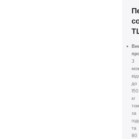
П
с
Т
Ви
про
З
мо
ві
до
150
кг
том
за
год
та
80