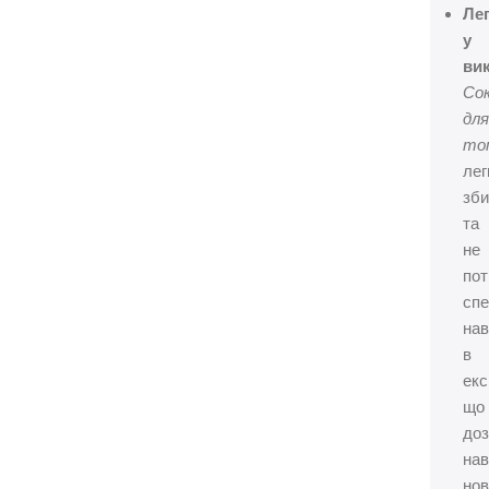
Ле
у
вик
Со
дл
то
лег
зби
та
не
по
спе
нав
в
екс
що
до
нав
нов