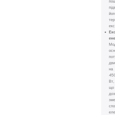
по
пі
йог
тер
екс
Ек
ене
Мо
ос
по
дв
на
45
Вт,
що
до
зм
сп
еле