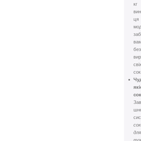
кг
вин
ця
мо
заб
ва
бе
ви
сві
сок
Чу
які
сок
За
шне
сис
со
дл
то