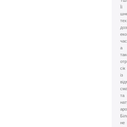
ТШ
Її
шн
тех
до
ек
час
а
та
от
сік
із
від
см
та
на
аро
Бі
не