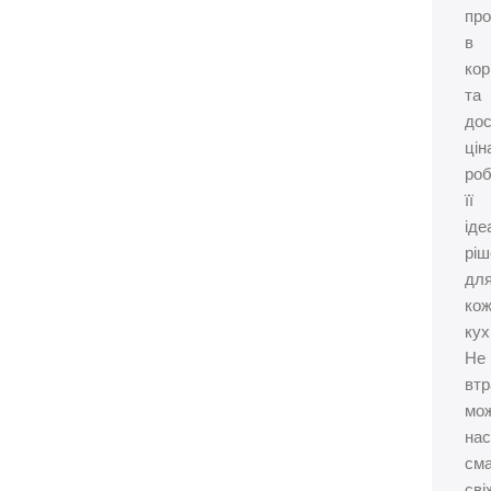
про
в
кор
та
до
цін
ро
її
іде
рі
дл
кож
кух
Не
втр
мож
на
см
сві