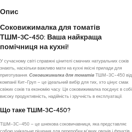
Опис
Соковижималка для томатів
ТШМ-3С-450: Ваша найкраща
помічниця на кухні!
У сучасному світі справжні цінителі смачних натуральних соків
знають, наскільки важливо мати на кухні якісні прилади для
приготування.
Соковижималка для томатів
ТШМ-3С-450 від
компанії Кит-Груп – це ідеальний вибір для тих, хто цінує смак
свіжих соків та економію часу. Ця соковижималка поєднує в собі
високу продуктивність, надійність і зручність в експлуатації.
Що таке ТШМ-3С-450?
ТШМ-3С-450 – це шнекова соковичавниця, яка представляє
собою унікальне рішення для переробки м’яких овочів і фруктів,