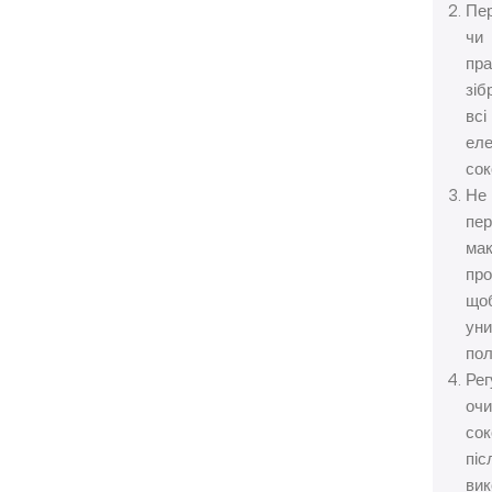
Пер
чи
пр
зіб
всі
ел
сок
Не
пе
ма
про
що
уни
пол
Рег
оч
со
піс
вик