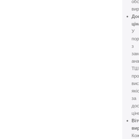
обс
вир
До
цін
У
пор
з
за
ана
ТШ
пр
вис
які
за
до
цін
Ві
ви
Ко