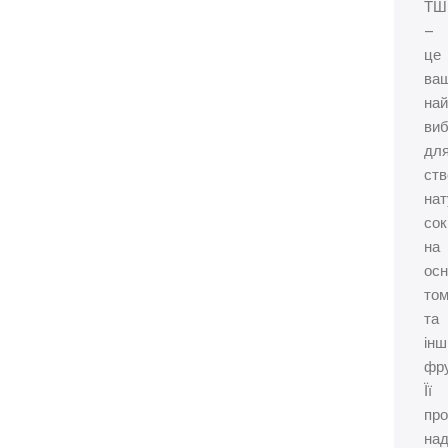
ТШ
–
це
ва
на
виб
дл
ств
на
сок
на
осн
том
та
інш
фру
Її
про
над