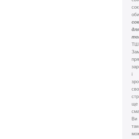
сок
об
со
дл
то
ТШ
За
пр
зар
і
зро
сво
стр
ще
сма
Ви
та
мо