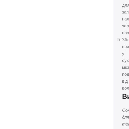
дл
зап
на
зал
про
Збе
при
у
су
міс
под
від
вол
В
Со
дл
то