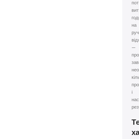
пот
вит
год
на
ру
ві
—
про
зав
нео
кіл
про
і
на
рез
Т
х