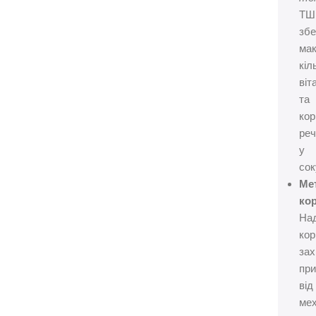
ТШ
збе
ма
кіл
віт
та
кор
ре
у
сок
Ме
кор
Над
кор
за
при
від
мех