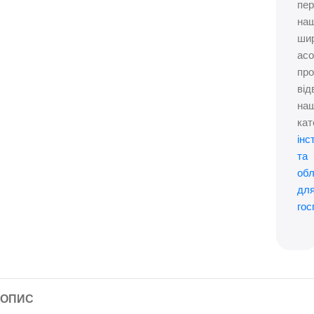
пер
на
ши
ас
про
від
на
кат
інс
та
об
дл
гос
ОПИС