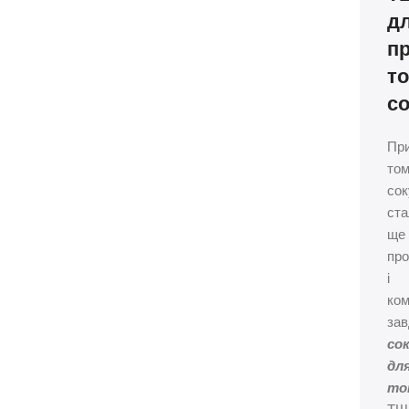
д
п
т
с
При
том
сок
ст
ще
пр
і
ко
зав
со
дл
то