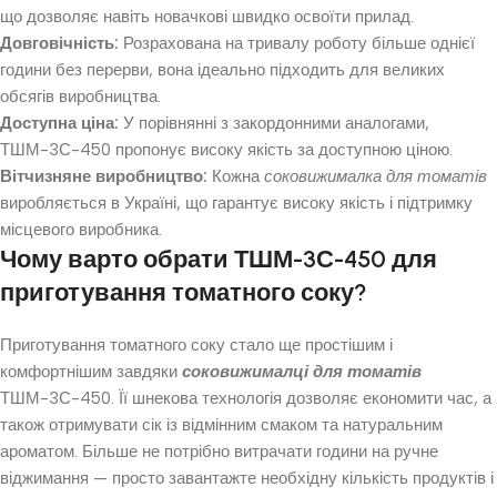
що дозволяє навіть новачкові швидко освоїти прилад.
Довговічність:
Розрахована на тривалу роботу більше однієї
години без перерви, вона ідеально підходить для великих
обсягів виробництва.
Доступна ціна:
У порівнянні з закордонними аналогами,
ТШМ-3С-450 пропонує високу якість за доступною ціною.
Вітчизняне виробництво:
Кожна
соковижималка для томатів
виробляється в Україні, що гарантує високу якість і підтримку
місцевого виробника.
Чому варто обрати ТШМ-3С-450 для
приготування томатного соку?
Приготування томатного соку стало ще простішим і
комфортнішим завдяки
соковижималці для томатів
ТШМ-3С-450. Її шнекова технологія дозволяє економити час, а
також отримувати сік із відмінним смаком та натуральним
ароматом. Більше не потрібно витрачати години на ручне
віджимання — просто завантажте необхідну кількість продуктів і