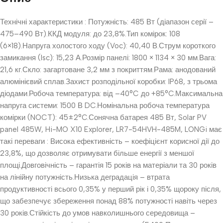
Технічні характеристики : Потужність: 485 Вт (діапазон серії –
475–490 Вт).ККД модуля: до 23,8%.Тип комірок: 108
(6×18).Напруга холостого ходу (Voc): 40,40 В.Струм короткого
замикання (Isc): 15,23 А.Розмір панелі: 1800 × 1134 × 30 мм.Вага:
21,6 кг.Скло: загартоване 3,2 мм з покриттям.Рама: анодований
алюмінієвий сплав.Захист розподільної коробки: IP68, з трьома
діодами.Робоча температура: від –40°C до +85°C.Максимальна
напруга системи: 1500 В DC.Номінальна робоча температура
комірки (NOCT): 45±2°C.Сонячна батарея 485 Вт, Solar PV
panel 485W, Hi-MO X10 Explorer, LR7-54HVH-485M, LONGi має
такі переваги : Висока ефективність – коефіцієнт корисної дії до
23,8%, що дозволяє отримувати більше енергії з меншої
площі.Довговічність – гарантія 15 років на матеріали та 30 років
на лінійну потужність.Низька деградація – втрата
продуктивності всього 0,35% у перший рік і 0,35% щороку після,
що забезпечує збереження понад 88% потужності навіть через
30 років.Стійкість до умов навколишнього середовища –