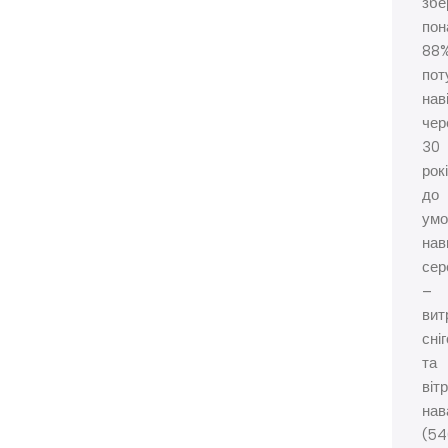
збе
пон
88
пот
нав
чер
30
рокі
до
умо
нав
сер
–
вит
сніг
та
вітр
нав
(54