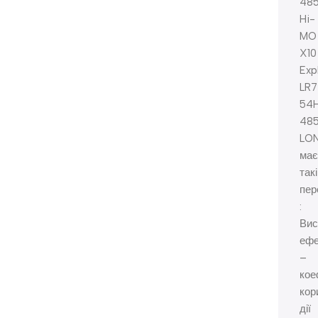
48
Hi-
MO
X10
Exp
LR7
54
485
LO
має
такі
пер
:
Вис
ефе
–
кое
кор
дії