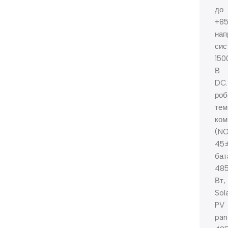
до
+85
нап
сис
150
В
DC.
роб
тем
ком
(NO
45±
бат
48
Вт,
Sol
PV
pan