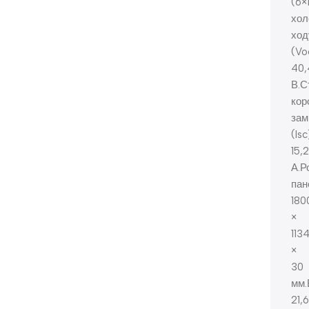
(6×
хол
ход
(Vo
40,
В.С
кор
зам
(Isc
15,
А.Р
пан
180
×
113
×
30
мм.
21,6