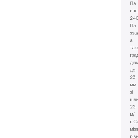
Па
спе
24
Па
зза
а
так
гра
діа
до
25
мм
зі
шви
23
м/
с.С
між
рів