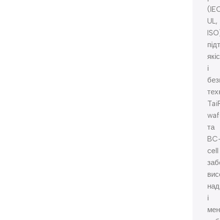
(IEC
UL,
ISO
під
які
і
без
тех
Tai
waf
та
BC
cell
заб
вис
над
і
ме