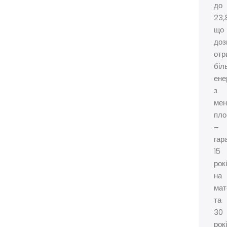
до
23,
що
доз
отр
біл
енер
з
мен
пло
–
гар
15
рок
на
мат
та
30
рок