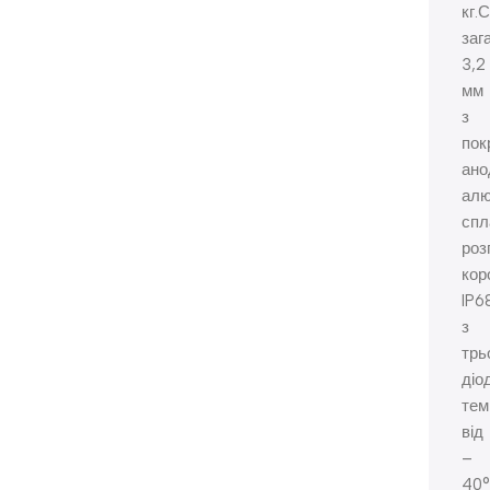
кг.
заг
3,2
мм
з
пок
ано
алю
спл
роз
кор
IP6
з
трь
діо
тем
від
–
40