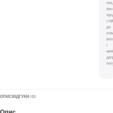
поє
вис
про
стій
до
клі
впл
і
мін
дег
пот
ОПИС
ВІДГУКИ (0)
Опис