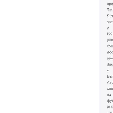
при
TM
Str
зас
у
199
роц
ко
дос
інж
фах
у
Вел
Авс
спе
на
фу
до
тех