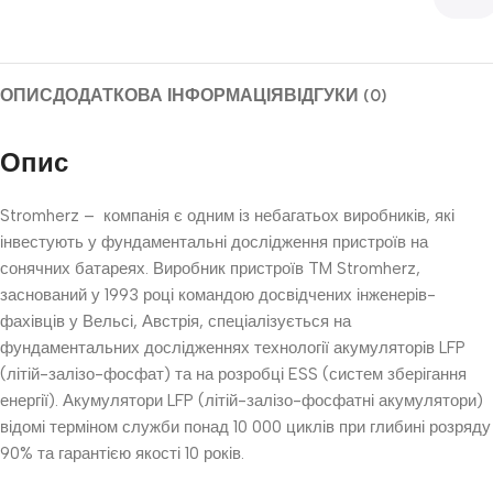
ОПИС
ДОДАТКОВА ІНФОРМАЦІЯ
ВІДГУКИ (0)
Опис
Stromherz – компанія є одним із небагатьох виробників, які
інвестують у фундаментальні дослідження пристроїв на
сонячних батареях. Виробник пристроїв TM Stromherz,
заснований у 1993 році командою досвідчених інженерів-
фахівців у Вельсі, Австрія, спеціалізується на
фундаментальних дослідженнях технології акумуляторів LFP
(літій-залізо-фосфат) та на розробці ESS (систем зберігання
енергії). Акумулятори LFP (літій-залізо-фосфатні акумулятори)
відомі терміном служби понад 10 000 циклів при глибині розряду
90% та гарантією якості 10 років.