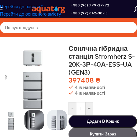
+380 (95) 779-27-72
Перейти до навігації
+380 (97) 542-30-18
Перейти до основного вмісту
Головна
/
Altek
/
Комплекти резервного живлення
Сонячна гібридна
станція Stromherz S-
20K-3Р-40А-ESS-UA
(GEN3)
397408
₴
4 в наявності
4 в наявності
-
+
Додати В Кошик
Купити Зараз