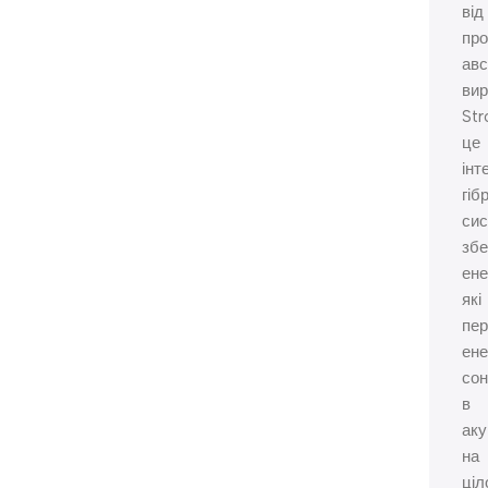
від
про
авс
ви
St
це
інт
гіб
си
зб
ене
які
пе
ене
со
в
ак
на
ціл