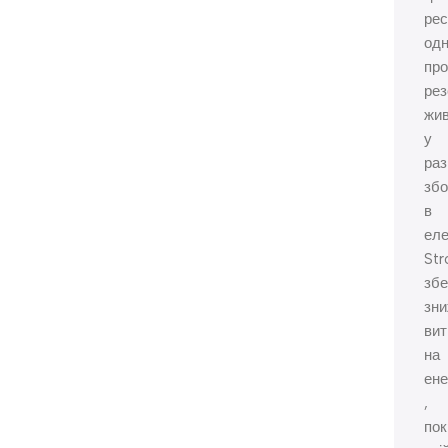
рес
од
пр
рез
жи
у
раз
зб
в
еле
St
збе
зн
вит
на
ене
,
по