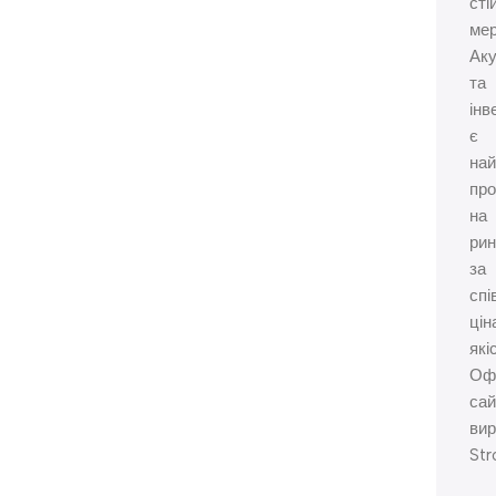
сті
мер
Ак
та
інв
є
на
про
на
рин
за
спі
цін
які
Офі
сай
ви
Str