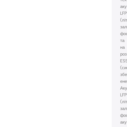
аку
LF
(лі
зал
фо
та
на
роз
ES
(си
збе
енер
Ак
LF
(лі
зал
фо
аку