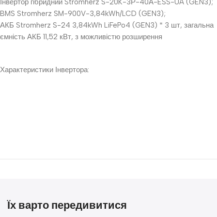
Інвертор гібридний Stromherz S-20K-3Р-40А-ESS-UA (GEN3);
BMS Stromherz SM-900V-3,84kWh/LCD (GEN3);
АКБ Stromherz S-24 3,84kWh LiFePo4 (GEN3) * 3 шт, загальна
ємність АКБ 11,52 кВт, з можливістю розширення
Характеристики Інвертора:
Їх варто передивитися