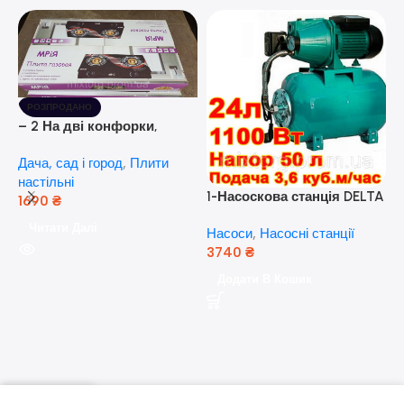
РОЗПРОДАНО
– 2 На дві конфорки,
скляна поверхня, з п’єзо-
Дача, сад і город
,
Плити
розпалюванням.
настільні
1-Насоскова станція DELTA
1690
₴
JET 100 A (a) (24 Літра, 1.1
Читати Далі
Насоси
,
Насосні станції
кВт) ( Польща)
3740
₴
5
Додати В Кошик
н
Н
(
н