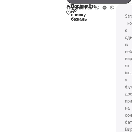
Додати
Порівняйте
Поділитися:
до
списку
Str
бажань
ко
є
од
із
неб
вир
які
інв
у
фу
до
при
на
со
бат
Ви