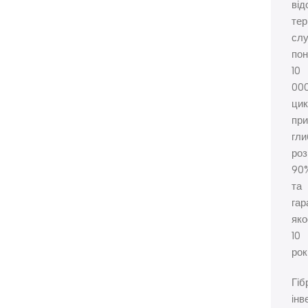
від
тер
сл
по
10
00
цик
пр
гли
ро
90
та
гар
яко
10
рок
Гіб
інв