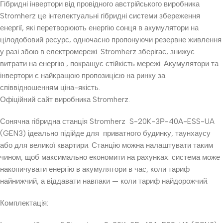
Гібридні інвертори від провідного австрійського виробника
Stromherz це інтелектуальні гібридні системи збереження
енергії, які перетворюють енергію сонця в акумулятори на
цілодобовий ресурс, одночасно пропонуючи резервне живлення
у разі збою в електромережі. Stromherz зберігає, знижує
витрати на енергію , покращує стійкість мережі. Акумулятори та
інвертори є найкращою пропозицією на ринку за
співвідношенням ціна-якість.
Офіційний сайт виробника Stromherz.
Сонячна гібридна станція Stromherz S-20K-3Р-40А-ESS-UA
(GEN3) ідеально підійде для приватного будинку, таунхаусу
або для великої квартири. Станцію можна налаштувати таким
чином, щоб максимально економити на рахунках: система може
накопичувати енергію в акумулятори в час, коли тариф
найнижчий, а віддавати навпаки — коли тариф найдорожчий.
Комплектація: