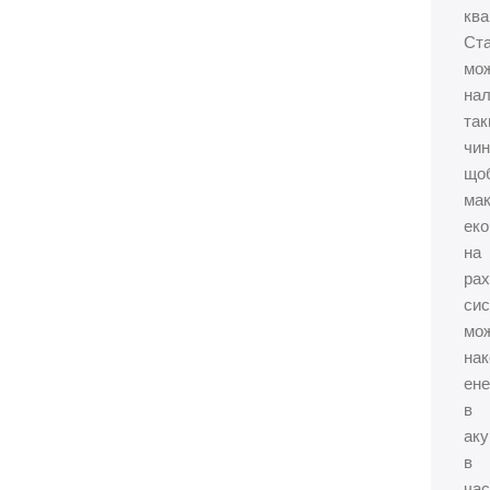
ква
Ст
мо
на
та
чин
що
ма
ек
на
рах
си
мо
нак
ене
в
ак
в
час