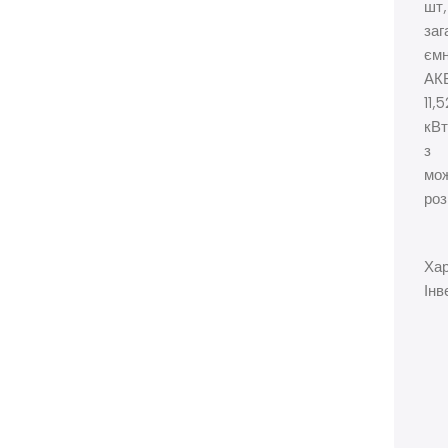
шт,
заг
ємн
АК
11,
кВт
з
мо
ро
Хар
Інв