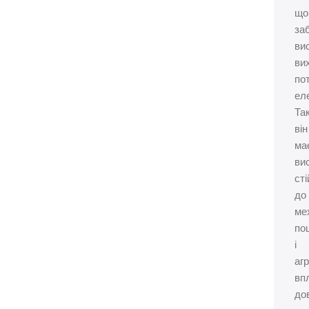
що
за
ви
ви
пот
еле
Та
він
ма
ви
сті
до
ме
по
і
аг
вп
до