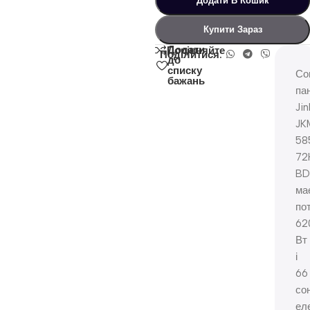
Додати В Кошик
Купити Зараз
Додати
Порівняйте
Поділитися:
до
списку
Со
бажань
па
Jin
JK
58
72
BD
ма
по
62
Вт
і
66
со
ел