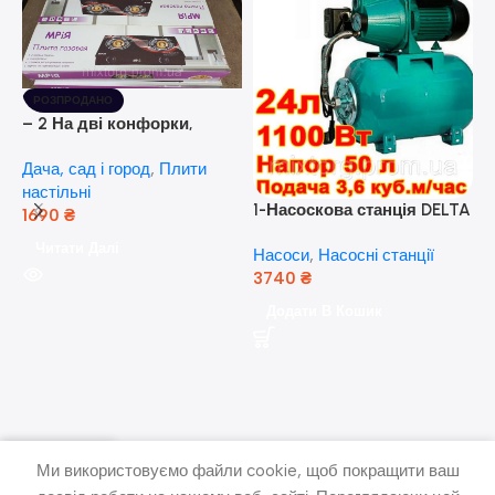
РОЗПРОДАНО
– 2 На дві конфорки,
скляна поверхня, з п’єзо-
Дача, сад і город
,
Плити
розпалюванням.
настільні
1-Насоскова станція DELTA
1690
₴
JET 100 A (a) (24 Літра, 1.1
Читати Далі
Насоси
,
Насосні станції
кВт) ( Польща)
3740
₴
5
Додати В Кошик
н
Н
(
н
Ми використовуємо файли cookie, щоб покращити ваш
писок бажань
Меню
кошик
Мій рахунок