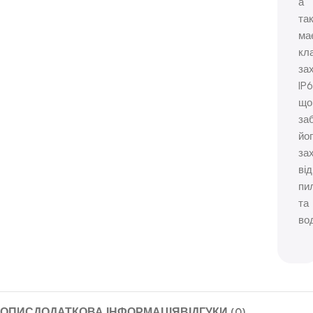
а
та
ма
кл
за
IP6
що
за
йо
за
від
пи
та
во
ОПИС
ДОДАТКОВА ІНФОРМАЦІЯ
ВІДГУКИ (0)