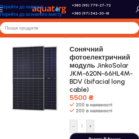
+380 (95) 779-27-72
Перейти до навігації
+380 (97) 542-30-18
Перейти до основного вмісту
Головна
/
Altek
/
Сонячні панелі
/
Двосторонні cонячні панелі
Сонячний
фотоелектричний
модуль JinkoSolar
JKM-620N-66HL4M-
BDV (bifacial long
cable)
5500
₴
200 в наявності
200 в наявності
-
+